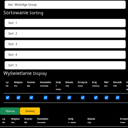
Sortowanie
Sorting
Wyświetlanie
Display
Lp
Miejsce
Numer
Nazwisko
Imię
Miasto
Drużyna
Kraj
Płeć
Rocznik
K
w
No.
Pos.
Bib
Surname
F.
City
Team
Country
Sex
YoB
name
A
Lp
Miejsce
Numer
Nazwisko
Imię
Miasto
Druży
No.
Pos.
Bib
Surname
F. name
City
Team