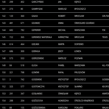
140
299
402
GARCZYŃSKI
JAN
KĘPICE
141
273
80
GAWRYSIAK
MARIUSZ
BYDGOSZCZ
142
120
360
GAŁKA
ROBERT
WROCŁAW
GRLTE
143
481
671
GDANIEC
ANNA
STAROGARD GDAŃSKI
144
682
782
GEFRERER
MICHAŁ
WARSZAWA
FSK
145
722
365
GEREMESZ NAPIERAŁA
KATARZYNA
WROCŁAW
TEGES
146
614
464
GIELNIK
MARTA
DOPIEWO
147
686
300
GIERAGA
JERZY
ŁOMŻA
148
573
553
GIERSZEWSKI
MATEUSZ
POZNAŃ
149
84
518
GLIGA
PAWEŁ
WARSZAWA
ALL-FO
150
321
798
GONTAR
RAFAŁ
PRUSZKÓW
151
3
742
GOSIEWSKI
KRZYSZTOF
BYDGOSZCZ
GOSIEK
152
325
577
GOSTOMCZYK
KRZYSZTOF
SŁAWNO
KB SP
153
291
347
GOSŁAWSKI
STANISŁAW
KĘPICE
AMATO
154
288
204
GOŹDZICKA
AGNIESZKA
STRZELCE KRAJEŃSKIE
STRZEL
155
88
155
GOŹDZIEWSKA
KAROLINA
POKLATKI
WALKA