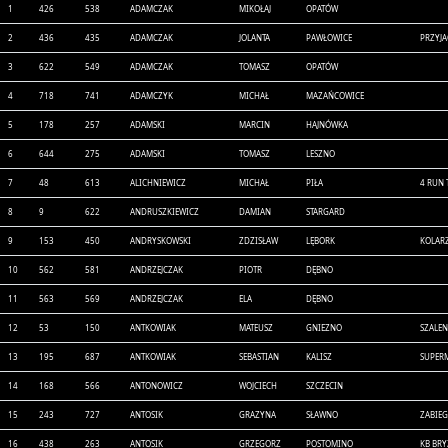
1
426
538
ADAMCZAK
MIKOŁAJ
OPATÓW
2
436
435
ADAMCZAK
JOLANTA
PAWŁOWICE
PRZYJA
3
622
549
ADAMCZAK
TOMASZ
OPATÓW
4
718
741
ADAMCZYK
MICHAŁ
MAZAŃCOWICE
5
178
257
ADAMSKI
MARCIN
HAJNÓWKA
6
644
275
ADAMSKI
TOMASZ
LESZNO
7
48
613
ALICHNIEWICZ
MICHAŁ
PIŁA
4 RUN 
8
9
622
ANDRUSZKIEWICZ
DAMIAN
STARGARD
9
153
450
ANDRYSKOWSKI
ZDZISŁAW
LĘBORK
KOLAR
10
562
581
ANDRZEJCZAK
PIOTR
DĘBNO
11
563
569
ANDRZEJCZAK
ELA
DĘBNO
12
53
150
ANTKOWIAK
MATEUSZ
GNIEZNO
SZALEN
13
195
687
ANTKOWIAK
SEBASTIAN
KALISZ
SUPER
14
168
566
ANTONOWICZ
WOJCIECH
SZCZECIN
15
243
727
ANTOSIK
GRAZYNA
SŁAWNO
ZABIE
16
438
263
ANTOSIK
GRZEGORZ
POSTOMINO
KB BR