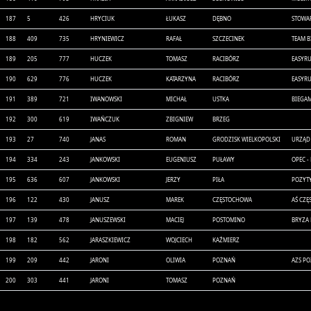
187
5
426
HRYCIUK
ŁUKASZ
DĘBNO
STOWA
188
409
735
HRYNIEWICZ
RAFAŁ
SZCZECINEK
TEAM B
189
205
777
HUCZEK
TOMASZ
RACIBÓRZ
EASYR
190
629
776
HUCZEK
KATARZYNA
RACIBÓRZ
EASYR
191
389
721
IWANOWSKI
MICHAŁ
USTKA
BIEGAM
192
300
619
IWAŃCZUK
ZBIGNIEW
BRZEG
193
27
740
JANAS
ROMAN
GRODZISK WIELKOPOLSKI
URZĄD 
194
334
243
JANKOWSKI
EUGENIUSZ
PUŁAWY
OPEC -
195
636
607
JANKOWSKI
JERZY
PIŁA
POZYT
196
122
430
JANUSZ
MAREK
CZĘSTOCHOWA
AŚ CZ
197
139
478
JANUSZEWSKI
MACIEJ
POSTOMINO
BRYZA
198
182
562
JARASZKIEWICZ
WOJCIECH
KAŹMIERZ
199
209
442
JARONI
OLIWIA
POZNAŃ
AZS P
200
303
441
JARONI
TOMASZ
POZNAŃ