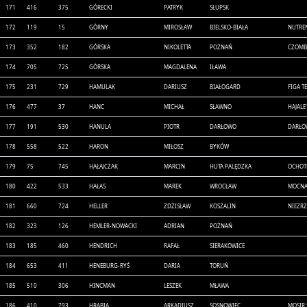
171
416
375
GÓRECKI
PATRYK
SŁUPSK
172
119
15
GÓRNY
MIROSŁAW
BIELSKO-BIAŁA
NUTRE
173
352
182
GÓRSKA
NIKOLETTA
POZNAŃ
CZOMB
174
705
725
GÓRSKA
MAGDALENA
IŁAWA
175
231
729
HAMULAK
DARIUSZ
BIAŁOGARD
FIGA T
176
477
37
HANC
MICHAŁ
SŁAWNO
HAJALE
177
191
530
HANULA
PIOTR
DARŁOWO
DARŁO
178
558
522
HARON
MIŁOSZ
BYKÓW
179
75
745
HAŁAJCZAK
MARCIN
HUTA PALĘDZKA
OCHOT
180
422
533
HAŁAS
MAREK
WROCŁAW
MOCNA
181
660
724
HELLER
ZDZISŁAW
KOSZALIN
NIEZR
182
323
126
HEMLER-NOWACKI
ADRIAN
POZNAŃ
183
185
460
HENDRICH
RAFAŁ
SIERAKOWICE
184
653
411
HENEBURG-RYŚ
DARIA
TORUŃ
185
510
306
HINCMAN
LESZEK
MŁAWA
186
410
793
HRABIA
ARKADIUSZ
SOSNOWIEC
MOSIR