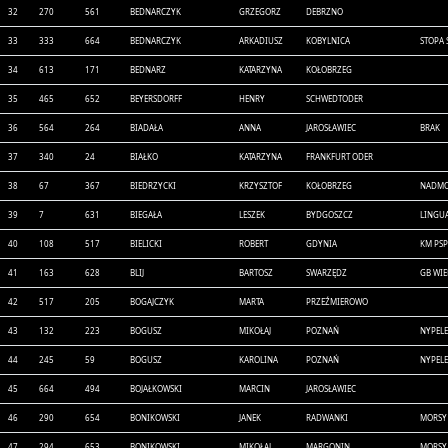
32
270
561
BEDNARCZYK
GRZEGORZ
DEBRZNO
33
333
664
BEDNARCZYK
ARKADIUSZ
KOBYLNICA
STOPA 
34
613
171
BEDNARZ
KATARZYNA
KOŁOBRZEG
35
465
652
BEYERSDORFF
HENRY
SCHWEDTODER
36
564
264
BIADAŁA
ANNA
JAROSŁAWIEC
BRAK
37
340
24
BIAŁKO
KATARZYNA
FRANKFURT ODER
38
67
367
BIEDRZYCKI
KRZYSZTOF
KOŁOBRZEG
NADMO
39
7
631
BIEGAŁA
LESZEK
BYDGOSZCZ
LINGU
40
108
517
BIELICKI
ROBERT
GDYNIA
KM PS
41
163
628
BLIJ
BARTOSZ
SWARZĘDZ
GB WIE
42
517
205
BOGAJCZYK
MARTA
PRZEŹMIEROWO
43
132
223
BOGUSZ
MIKOŁAJ
POZNAŃ
NYPELE
44
245
59
BOGUSZ
KAROLINA
POZNAŃ
NYPEL
45
664
494
BOJAŁKOWSKI
MARCIN
JAROSŁAWIEC
46
290
654
BONIKOWSKI
JANEK
RADWANKI
MORSY
47
294
653
BONIKOWSKI
MIKOŁAJ
MARGONIN
MORSY