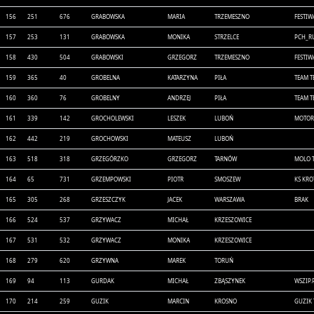
156
251
676
GRABOWSKA
MARIA
TRZEMESZNO
FESTIW
157
253
131
GRABOWSKA
MONIKA
STRZELCE
PCH_R
158
430
504
GRABOWSKI
GRZEGORZ
TRZEMESZNO
FESTIW
159
365
40
GROBELNA
KATARZYNA
PIŁA
TEAM 
160
360
76
GROBELNY
ANDRZEJ
PIŁA
TEAM 
161
339
142
GROCHOLEWSKI
LESZEK
LUBOŃ
MOTOR
162
442
219
GROCHOWSKI
MATEUSZ
LUBOŃ
163
518
318
GRZEGÓRZKO
GRZEGORZ
TARNÓW
MOLO 
164
65
731
GRZEMPOWSKI
PIOTR
SMOSZEW
KS KR
165
305
268
GRZESZCZYK
JACEK
WARSZAWA
BRAK
166
524
537
GRZYWACZ
MICHAŁ
KRZESZOWICE
167
531
532
GRZYWACZ
MONIKA
KRZESZOWICE
168
279
620
GRZYWNA
MAREK
TORUŃ
169
94
113
GURDAK
MICHAŁ
ZBĄSZYNEK
WSZIP.
170
214
259
GUZIK
MARCIN
KROSNO
GUZIK