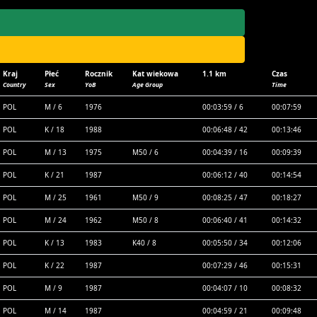
Kraj
Płeć
Rocznik
Kat wiekowa
1.1 km
Czas
Country
Sex
YoB
Age Group
Time
POL
M / 6
1976
00:03:59 / 6
00:07:59
POL
K / 18
1988
00:06:48 / 42
00:13:46
POL
M / 13
1975
M50 / 6
00:04:39 / 16
00:09:39
POL
K / 21
1987
00:06:12 / 40
00:14:54
POL
M / 25
1961
M50 / 9
00:08:25 / 47
00:18:27
POL
M / 24
1962
M50 / 8
00:06:40 / 41
00:14:32
POL
K / 13
1983
K40 / 8
00:05:50 / 34
00:12:06
POL
K / 22
1987
00:07:29 / 46
00:15:31
POL
M / 9
1987
00:04:07 / 10
00:08:32
POL
M / 14
1987
00:04:59 / 21
00:09:48