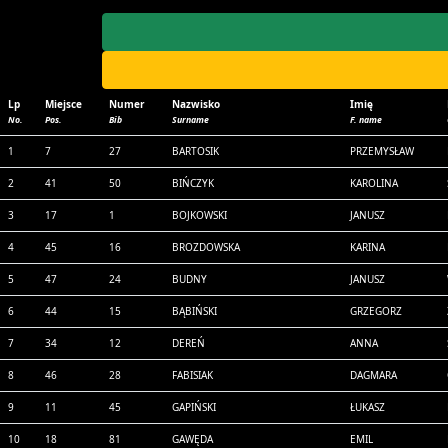
Lp
Miejsce
Numer
Nazwisko
Imię
No.
Pos.
Bib
Surname
F. name
1
7
27
BARTOSIK
PRZEMYSŁAW
2
41
50
BIŃCZYK
KAROLINA
3
17
1
BOJKOWSKI
JANUSZ
4
45
16
BROZDOWSKA
KARINA
5
47
24
BUDNY
JANUSZ
6
44
15
BĄBIŃSKI
GRZEGORZ
7
34
12
DEREŃ
ANNA
8
46
28
FABISIAK
DAGMARA
9
11
45
GAPIŃSKI
ŁUKASZ
10
18
81
GAWĘDA
EMIL