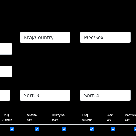
Imię
Miasto
Drużyna
Kraj
Płeć
Roczni
F. name
City
Team
Country
Sex
YoB