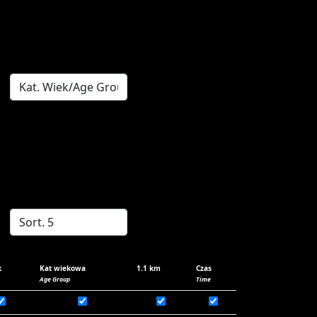
k
Kat wiekowa
1.1 km
Czas
Age Group
Time