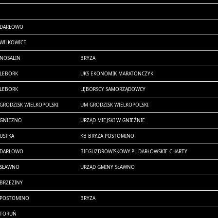
DARŁOWO
WILKOWICE
NOSALIN
BRYZA
LEBORK
UKS EKONOMIK MARATONCZYK
LEBORK
LĘBORSCY SAMORZĄDOWCY
GRODZISK WIELKOPOLSKI
UM GRODZISK WIELKOPOLSKI
GNIEZNO
URZĄD MIEJSKI W GNIEŹNIE
USTKA
KB BRYZA POSTOMINO
DARŁOWO
BIEGUZDROWISKOWY.PL DARŁOWSKIE CHARTY
SŁAWNO
URZĄD GMINY SŁAWNO
BRZEZINY
POSTOMINO
BRYZA
TORUŃ