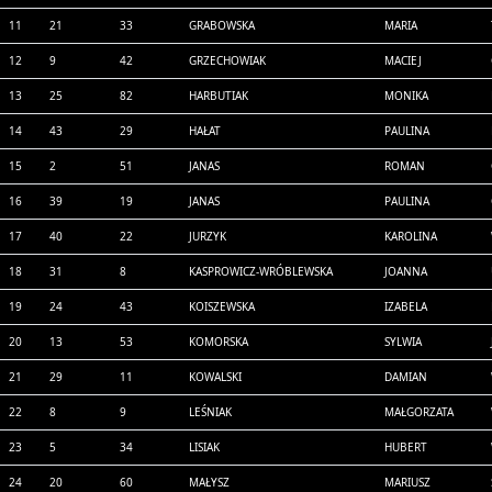
11
21
33
GRABOWSKA
MARIA
12
9
42
GRZECHOWIAK
MACIEJ
13
25
82
HARBUTIAK
MONIKA
14
43
29
HAŁAT
PAULINA
15
2
51
JANAS
ROMAN
16
39
19
JANAS
PAULINA
17
40
22
JURZYK
KAROLINA
18
31
8
KASPROWICZ-WRÓBLEWSKA
JOANNA
19
24
43
KOISZEWSKA
IZABELA
20
13
53
KOMORSKA
SYLWIA
21
29
11
KOWALSKI
DAMIAN
22
8
9
LEŚNIAK
MAŁGORZATA
23
5
34
LISIAK
HUBERT
24
20
60
MAŁYSZ
MARIUSZ