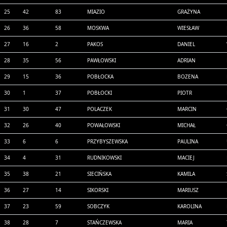
25
42
83
MIAZIO
GRAŻYNA
26
36
58
MOSKWA
WIESŁAW
27
16
2
PAKOS
DANIEL
28
35
56
PAWŁOWSKI
ADRIAN
29
15
36
POBŁOCKA
BOZENA
30
1
37
POBŁOCKI
PIOTR
31
30
47
POLACZEK
MARCIN
32
26
40
POWAŁOWSKI
MICHAŁ
33
6
6
PRZYBYSZEWSKA
PAULINA
34
4
31
RUDNIKOWSKI
MACIEJ
35
38
21
SIECIŃSKA
KAMILA
36
27
14
SIKORSKI
MARIUSZ
37
23
59
SOBCZYK
KAROLINA
38
28
7
STAŃCZEWSKA
MARIA