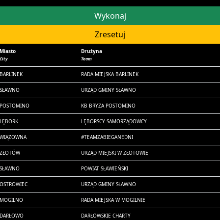
Miasto
Drużyna
City
Team
BARLINEK
RADA MIEJSKA BARLINEK
SŁAWNO
URZĄD GMINY SŁAWNO
POSTOMINO
KB BRYZA POSTOMINO
LĘBORK
LĘBORSCY SAMORZĄDOWCY
WIĄZOWNA
#TEAMZABIEGANEDNI
ZŁOTÓW
URZĄD MIEJSKI W ZŁOTOWIE
SŁAWNO
POWIAT SŁAWIEŃSKI
OSTROWIEC
URZĄD GMINY SŁAWNO
MOGILNO
RADA MIEJSKA W MOGILNIE
DARŁOWO
DARŁOWSKIE CHARTY