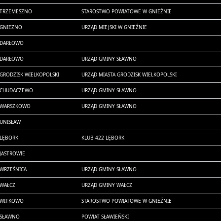
TRZEMESZNO
STAROSTWO POWIATOWE W GNIEŹNIE
GNIEZNO
URZĄD MIEJSKI W GNIEŹNIE
DARŁOWO
DARŁOWO
URZĄD GMINY SŁAWNO
GRODZISK WIELKOPOLSKI
URZĄD MIASTA GRODZISK WIELKOPOLSKI
CHUDACZEWO
URZĄD GMINY SŁAWNO
WARSZKOWO
URZĄD GMINY SŁAWNO
UNISŁAW
LĘBORK
KLUB 422 LĘBORK
JASTROWIE
WRZEŚNICA
URZĄD GMINY SŁAWNO
WAŁCZ
URZĄD GMINY WAŁCZ
WITKOWO
STAROSTWO POWIATOWE W GNIEŹNIE
SŁAWNO
POWIAT SŁAWIEŃSKI