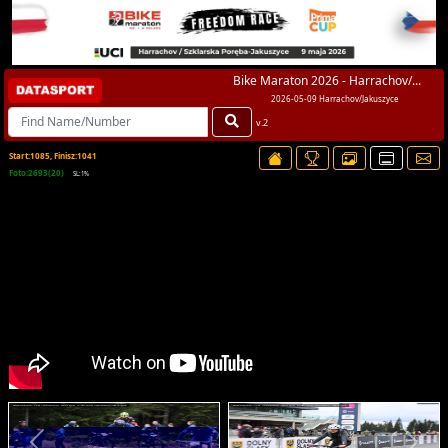
Bike Maraton 2026 - Harrachov/...
2026-05-09 Harrachov/Jakuszyce
v.2
Start:1085, Finisz:1041
Foto:2693(20)
SL:1%