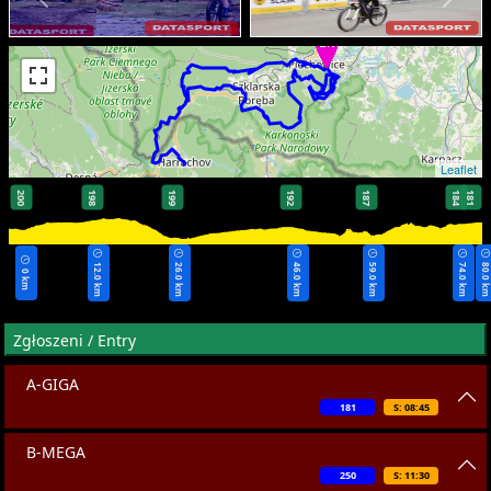
Leaflet
200
198
199
192
187
184
181
12.0 km
26.0 km
46.0 km
59.0 km
74.0 km
80.0 k
0 km
Zgłoszeni / Entry
A-GIGA
181
S: 08:45
B-MEGA
250
S: 11:30