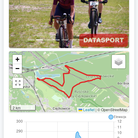
Previous
Next
+
−
2 km
Leaflet
|
© OpenStreetMap