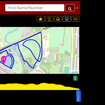
v.2
Leaflet
220
4.5 km