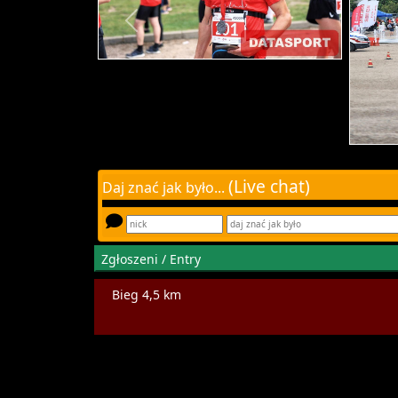
(Live chat)
Daj znać jak było...
Zgłoszeni / Entry
Bieg 4,5 km