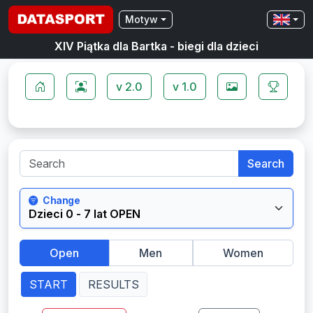
Motyw
XIV Piątka dla Bartka - biegi dla dzieci
v 2.0
v 1.0
Search
Change
Open
Men
Women
START
RESULTS