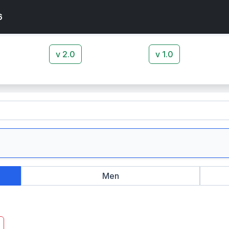
6
v 2.0
v 1.0
Men