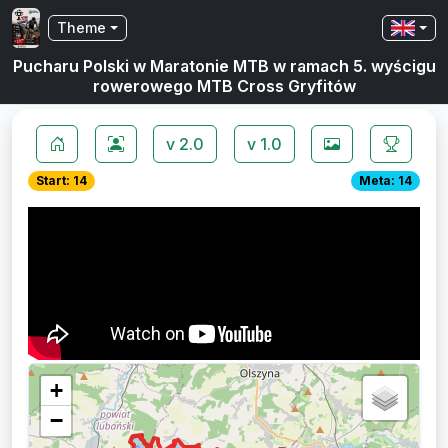
Theme
Pucharu Polski w Maratonie MTB w ramach 5. wyścigu
rowerowego MTB Cross Gryfitów
v 2.0
v 1.0
Start: 14
Meta: 14
+
−