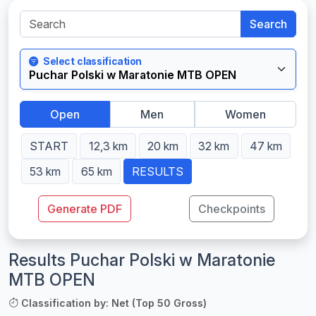
Search
Select classification
Open
Men
Women
START
12,3 km
20 km
32 km
47 km
53 km
65 km
RESULTS
Generate PDF
Checkpoints
Results Puchar Polski w Maratonie
MTB OPEN
Classification by: Net (Top 50 Gross)