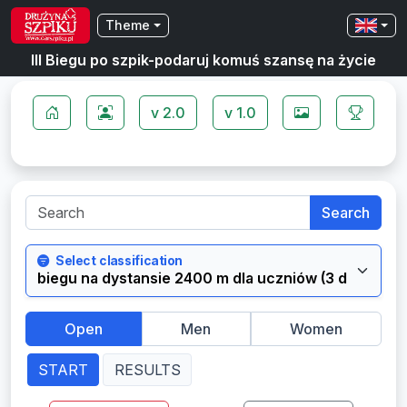
Theme
III Biegu po szpik-podaruj komuś szansę na życie
v 2.0
v 1.0
Search
Select classification
Open
Men
Women
START
RESULTS