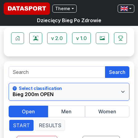
Theme
Dziecięcy Bieg Po Zdrowie
v 2.0
v 1.0
Search
Select classification
Open
Men
Women
START
RESULTS