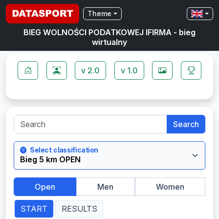
Theme
BIEG WOLNOŚCI PODATKOWEJ IFIRMA - bieg
wirtualny
v 2.0
v 1.0
Search
Select classification
Open
Men
Women
START
RESULTS