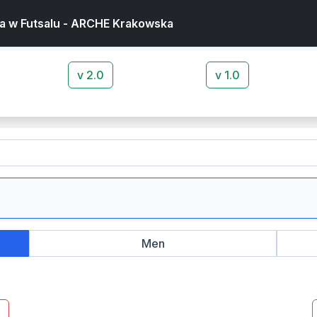
a w Futsalu - ARCHE Krakowska
v 2.0
v 1.0
Men