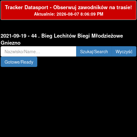
Tracker Datasport - Obserwuj zawodników na trasie!
Aktualnie: 2026-08-07 8:06:09 PM
2021-09-19 - 44 . Bieg Lechitów Biegi Młodzieżowe
Gniezno
Szukaj/Search
Gotowe/Ready