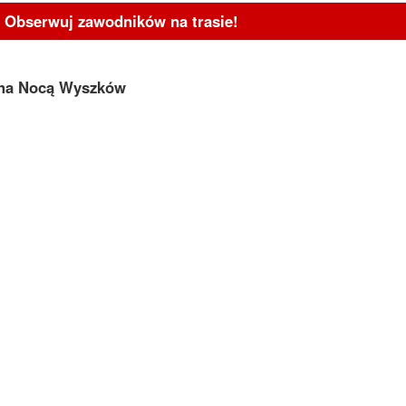
- Obserwuj zawodników na trasie!
cha Nocą Wyszków