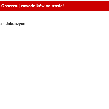
- Obserwuj zawodników na trasie!
a - Jakuszyce