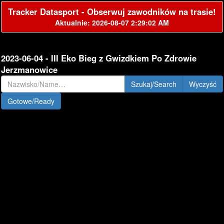
Tracker Datasport - Obserwuj zawodników na trasie!
Aktualnie: 2026-08-07 2:29:02 AM
2023-06-04 - III Eko Bieg z Gwizdkiem Po Zdrowie
Jerzmanowice
Szukaj/Search
Gotowe/Ready