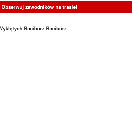
- Obserwuj zawodników na trasie!
Wyklętych Racibórz Racibórz