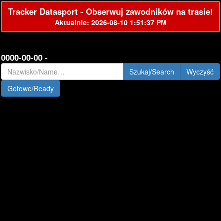
Tracker Datasport - Obserwuj zawodników na trasie!
Aktualnie: 2026-08-10 1:51:37 PM
0000-00-00 -
Szukaj/Search
Gotowe/Ready