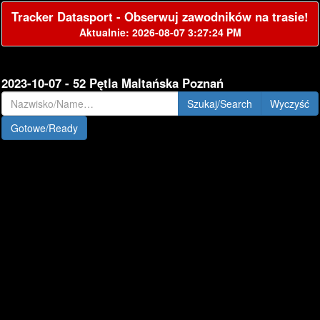
Tracker Datasport - Obserwuj zawodników na trasie!
Aktualnie: 2026-08-07 3:27:24 PM
2023-10-07 - 52 Pętla Maltańska Poznań
Szukaj/Search
Gotowe/Ready