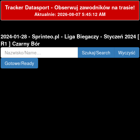
Tracker Datasport - Obserwuj zawodników na trasie!
Aktualnie: 2026-08-07 5:45:12 AM
2024-01-28 - Sprinteo.pl - Liga Biegaczy - Styczeń 2024 [
R1 ] Czarny Bór
Szukaj/Search
Gotowe/Ready