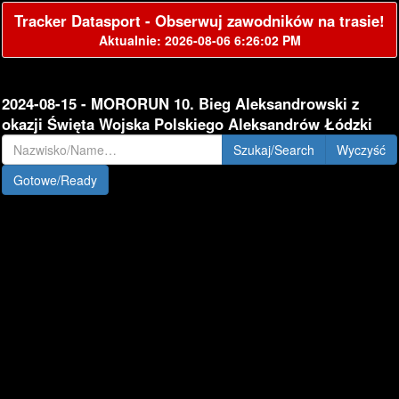
Tracker Datasport - Obserwuj zawodników na trasie!
Aktualnie: 2026-08-06 6:26:02 PM
2024-08-15 - MORORUN 10. Bieg Aleksandrowski z
okazji Święta Wojska Polskiego Aleksandrów Łódzki
Szukaj/Search
Gotowe/Ready