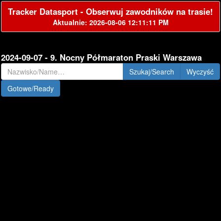
Tracker Datasport - Obserwuj zawodników na trasie!
Aktualnie: 2026-08-06 12:11:11 PM
2024-09-07 - 9. Nocny Półmaraton Praski Warszawa
Szukaj/Search
Gotowe/Ready