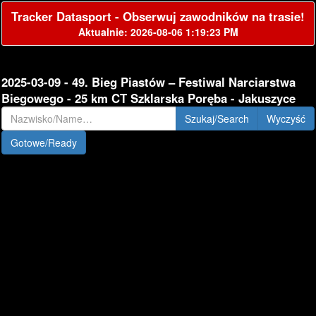
Tracker Datasport - Obserwuj zawodników na trasie!
Aktualnie: 2026-08-06 1:19:23 PM
2025-03-09 - 49. Bieg Piastów – Festiwal Narciarstwa
Biegowego - 25 km CT Szklarska Poręba - Jakuszyce
Szukaj/Search
Gotowe/Ready