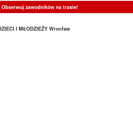
- Obserwuj zawodników na trasie!
I DZIECI I MŁODZIEŻY Wrocław