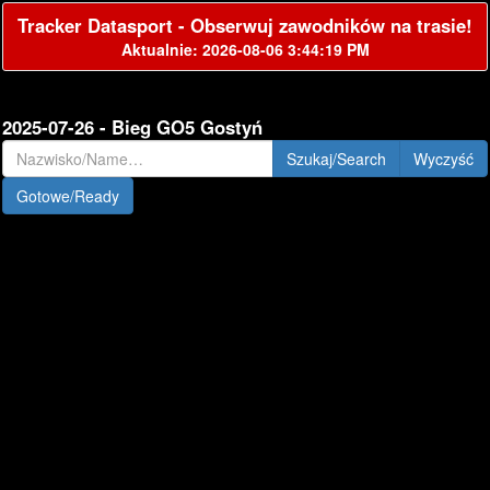
Tracker Datasport - Obserwuj zawodników na trasie!
Aktualnie: 2026-08-06 3:44:19 PM
2025-07-26 - Bieg GO5 Gostyń
Szukaj/Search
Gotowe/Ready