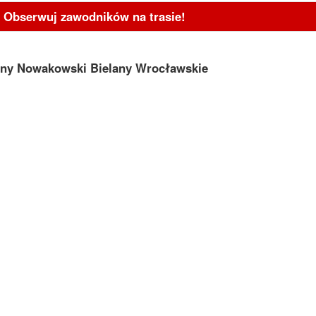
- Obserwuj zawodników na trasie!
any Nowakowski Bielany Wrocławskie