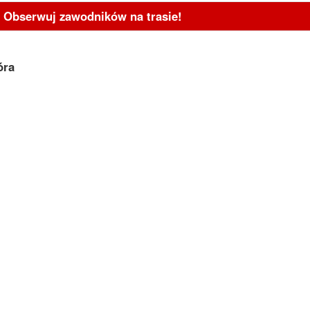
- Obserwuj zawodników na trasie!
óra