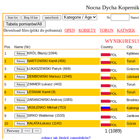
Nocna Dycha Kopernik
Nr:
Nazwi
Start list
Bieg 10 km
meta/finish
Download files (pliki do pobrania):
OPEN
KOBIETY
TORUN
KATWIEK
WYNIKI/RESUL
Pos
Name (Nr)
Country
City
KRÓL Błażej (1094)
1
Kębłow
POL
NARTOWSKI Kamil (456)
2
Toruń
POL
ŁUKASZEWSKI Patryk (669)
3
Gniezn
POL
DEMBOWSKI Mariusz (1540)
4
Lidzbar
POL
ZIMMER Łukasz (443)
5
Toruń
POL
LESNIAK Kamil (9)
6
Toruń
POL
JARANOWSKI Andrzej (1083)
7
Brodnic
POL
VASILENKO Mikhail (753)
8
Kalining
RUS
SIRKO Waldemar (1533)
9
Janiko
POL
KALATA Łukasz (1142)
10
Górsk
POL
1 (1089)
Pierwszy
<<<
<<
zobacz jak śledzić zawodników?