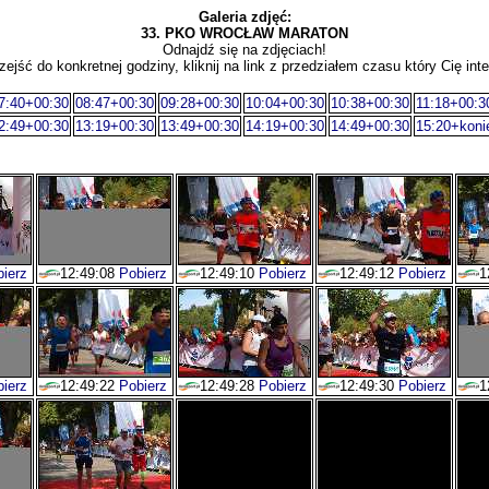
Galeria zdjęć:
33. PKO WROCŁAW MARATON
Odnajdź się na zdjęciach!
zejść do konkretnej godziny, kliknij na link z przedziałem czasu który Cię inte
7:40+00:30
08:47+00:30
09:28+00:30
10:04+00:30
10:38+00:30
11:18+00:3
2:49+00:30
13:19+00:30
13:49+00:30
14:19+00:30
14:49+00:30
15:20+koni
ierz
12:49:08
Pobierz
12:49:10
Pobierz
12:49:12
Pobierz
1
ierz
12:49:22
Pobierz
12:49:28
Pobierz
12:49:30
Pobierz
1