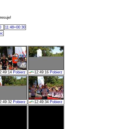
resuje!
0
11:48+00:30
ec
2:49:14
Pobierz
12:49:16
Pobierz
2:49:32
Pobierz
12:49:34
Pobierz