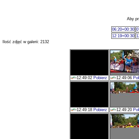
Aby pr
06:20+00:30
0
12:19+00:30
1
Ilość zdjęć w galerii: 2132
12:49:02
Pobierz
12:49:06
Pob
12:49:18
Pobierz
12:49:20
Pob