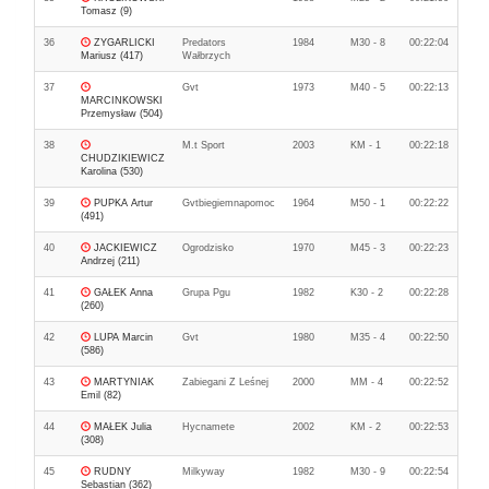
Tomasz (9)
36
ZYGARLICKI
Predators
1984
M30 - 8
00:22:04
Mariusz (417)
Wałbrzych
37
Gvt
1973
M40 - 5
00:22:13
MARCINKOWSKI
Przemysław (504)
38
M.t Sport
2003
KM - 1
00:22:18
CHUDZIKIEWICZ
Karolina (530)
39
PUPKA Artur
Gvtbiegiemnapomoc
1964
M50 - 1
00:22:22
(491)
40
JACKIEWICZ
Ogrodzisko
1970
M45 - 3
00:22:23
Andrzej (211)
41
GAŁEK Anna
Grupa Pgu
1982
K30 - 2
00:22:28
(260)
42
LUPA Marcin
Gvt
1980
M35 - 4
00:22:50
(586)
43
MARTYNIAK
Zabiegani Z Leśnej
2000
MM - 4
00:22:52
Emil (82)
44
MAŁEK Julia
Hycnamete
2002
KM - 2
00:22:53
(308)
45
RUDNY
Milkyway
1982
M30 - 9
00:22:54
Sebastian (362)