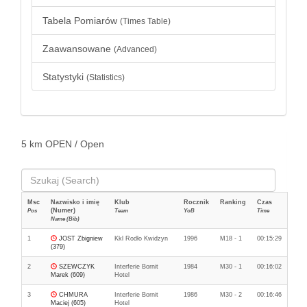
Tabela Pomiarów
(Times Table)
Zaawansowane
(Advanced)
Statystyki
(Statistics)
5 km OPEN / Open
Msc
Nazwisko i imię
Klub
Rocznik
Ranking
Czas
(Numer)
Pos
Team
YoB
Time
Name (Bib)
1
JOST Zbigniew
Kkl Rodło Kwidzyn
1996
M18 - 1
00:15:29
(379)
2
SZEWCZYK
Interferie Bornit
1984
M30 - 1
00:16:02
Marek (609)
Hotel
3
CHMURA
Interferie Bornit
1986
M30 - 2
00:16:46
Maciej (605)
Hotel