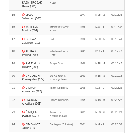
KAŹMIERCZAK
Hotel
Hania (604)
15
MAZUR
1977
M35 - 2
00:19:33
Sebastian (566)
16
KOTFICA
Interferie Bornit
1986
K30 - 1
00:19:37
Paulina (601)
Hotel
17
GUCWA
Gvt
1986
M30 - 5
00:19:40
Zbigniew (615)
18
KLIMAS
Interferie Bornit
1995
K18 - 1
00:19:42
Paulina (603)
Hotel
19
SANDALUK
Grupa Pgu
1996
M18 - 4
00:19:47
Łukasz (283)
20
CHUDECKI
Zorka Jelonki
1993
M18 - 5
00:20:12
Przemysław (479)
Running Team
21
GIERUŃ
Team Kobiałka
1998
K18 - 2
00:20:22
Agnieszka (582)
22
SKÓRSKI
Fierce Runners
1995
M18 - 6
00:20:22
Arkadiusz (561)
23
ĆWIĘKA
Waleczni
1985
M30 - 6
00:20:23
Damian (297)
Niezniszczalni
24
ZIMOWICZ
Zabiegani Z Leśnej
2001
MM - 2
00:20:33
Jakub (117)