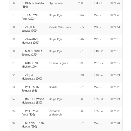
56
DUMIN Natalia
Hycnamete
2000
KM - 3
00:24:47
(489)
57
TKACZYK
Grupa Pgu
1967
M45 - 6
00:24:48
Artur (292)
58
ZIĘTEK
Projekt Velo Team
1977
M35 - 5
00:24:51
Łukasz (595)
59
ZAWADZKI
Grupa Pgu
1987
M25 - 3
00:25:10
Mateusz (296)
60
MAŁKOWSKA
Grupa Pgu
1973
K40 - 2
00:25:15
Joanna (275)
61
KOŁODZIEJ
Kb Lew Legnica
1998
M18 - 7
00:25:19
Michał (100)
62
ZIĘBA
1994
K18 - 4
00:25:21
Małgorzata (206)
63
WOJTASIK
Go4life
1976
M40 - 8
00:25:23
Tomasz (63)
64
BARCZEWSKA
Grupa Pgu
1988
K25 - 3
00:25:24
Małgorzata (339)
65
WOJTYŁA
Predators
1989
K25 - 4
00:25:28
Anita (416)
Wałbrzych
66
MŁYNARCZYK
1976
M40 - 9
00:25:31
Marcin (590)