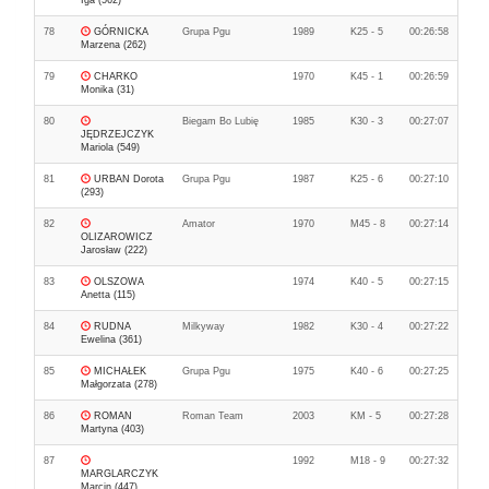
Iga (562)
78
GÓRNICKA
Grupa Pgu
1989
K25 - 5
00:26:58
Marzena (262)
79
CHARKO
1970
K45 - 1
00:26:59
Monika (31)
80
Biegam Bo Lubię
1985
K30 - 3
00:27:07
JĘDRZEJCZYK
Mariola (549)
81
URBAN Dorota
Grupa Pgu
1987
K25 - 6
00:27:10
(293)
82
Amator
1970
M45 - 8
00:27:14
OLIZAROWICZ
Jarosław (222)
83
OLSZOWA
1974
K40 - 5
00:27:15
Anetta (115)
84
RUDNA
Milkyway
1982
K30 - 4
00:27:22
Ewelina (361)
85
MICHAŁEK
Grupa Pgu
1975
K40 - 6
00:27:25
Małgorzata (278)
86
ROMAN
Roman Team
2003
KM - 5
00:27:28
Martyna (403)
87
1992
M18 - 9
00:27:32
MARGLARCZYK
Marcin (447)