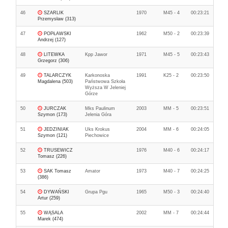
46
SZARLIK
1970
M45 - 4
00:23:21
Przemysław (313)
47
POPŁAWSKI
1962
M50 - 2
00:23:39
Andrzej (127)
48
LITEWKA
Kpp Jawor
1971
M45 - 5
00:23:43
Grzegorz (306)
49
TALARCZYK
Karkonoska
1991
K25 - 2
00:23:50
Magdalena (503)
Państwowa Szkoła
Wyższa W Jeleniej
Górze
50
JURCZAK
Mks Paulinum
2003
MM - 5
00:23:51
Szymon (173)
Jelenia Góra
51
JEDZINIAK
Uks Krokus
2004
MM - 6
00:24:05
Szymon (121)
Piechowice
52
TRUSEWICZ
1976
M40 - 6
00:24:17
Tomasz (226)
53
SAK Tomasz
Amator
1973
M40 - 7
00:24:25
(386)
54
DYWAŃSKI
Grupa Pgu
1965
M50 - 3
00:24:40
Artur (259)
55
WĄSALA
2002
MM - 7
00:24:44
Marek (474)