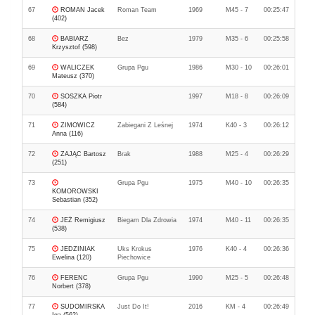
67
ROMAN Jacek
Roman Team
1969
M45 - 7
00:25:47
(402)
68
BABIARZ
Bez
1979
M35 - 6
00:25:58
Krzysztof (598)
69
WALICZEK
Grupa Pgu
1986
M30 - 10
00:26:01
Mateusz (370)
70
SOSZKA Piotr
1997
M18 - 8
00:26:09
(584)
71
ZIMOWICZ
Zabiegani Z Leśnej
1974
K40 - 3
00:26:12
Anna (116)
72
ZAJĄC Bartosz
Brak
1988
M25 - 4
00:26:29
(251)
73
Grupa Pgu
1975
M40 - 10
00:26:35
KOMOROWSKI
Sebastian (352)
74
JEŻ Remigiusz
Biegam Dla Zdrowia
1974
M40 - 11
00:26:35
(538)
75
JEDZINIAK
Uks Krokus
1976
K40 - 4
00:26:36
Ewelina (120)
Piechowice
76
FERENC
Grupa Pgu
1990
M25 - 5
00:26:48
Norbert (378)
77
SUDOMIRSKA
Just Do It!
2016
KM - 4
00:26:49