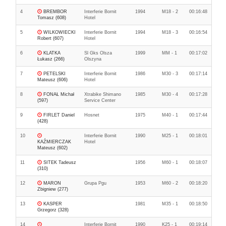
4
BREMBOR
Interferie Bornit
1994
M18 - 2
00:16:48
Tomasz (608)
Hotel
5
WILKOWIECKI
Interferie Bornit
1994
M18 - 3
00:16:54
Robert (607)
Hotel
6
KLATKA
Sl Gks Olsza
1999
MM - 1
00:17:02
Łukasz (266)
Olszyna
7
PETELSKI
Interferie Bornit
1986
M30 - 3
00:17:14
Mateusz (606)
Hotel
8
FONAŁ Michał
Xtrabike Shimano
1985
M30 - 4
00:17:28
(597)
Service Center
9
FIRLET Daniel
Hosnet
1975
M40 - 1
00:17:44
(428)
10
Interferie Bornit
1990
M25 - 1
00:18:01
KAŹMIERCZAK
Hotel
Mateusz (602)
11
SITEK Tadeusz
1956
M60 - 1
00:18:07
(310)
12
MARON
Grupa Pgu
1953
M60 - 2
00:18:20
Zbigniew (277)
13
KASPER
1981
M35 - 1
00:18:50
Grzegorz (328)
14
Interferie Bornit
1990
K25 - 1
00:19:14