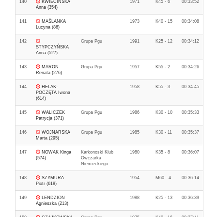
140
KWIECIŃSKA
1971
K45 - 6
00:33:52
Anna (354)
141
MAŚLANKA
1973
K40 - 15
00:34:08
Lucyna (86)
142
Grupa Pgu
1991
K25 - 12
00:34:12
STYPCZYŃSKA
Anna (527)
143
MARON
Grupa Pgu
1957
K55 - 2
00:34:26
Renata (276)
144
HELAK-
1958
K55 - 3
00:34:45
POCZĘTA Iwona
(614)
145
WALICZEK
Grupa Pgu
1986
K30 - 10
00:35:33
Patrycja (371)
146
WOJNARSKA
Grupa Pgu
1985
K30 - 11
00:35:37
Marta (295)
147
NOWAK Kinga
Karkonoski Klub
1980
K35 - 8
00:36:07
(574)
Owczarka
Niemieckiego
148
SZYMURA
1954
M60 - 4
00:36:14
Piotr (618)
149
LENDZION
1988
K25 - 13
00:36:39
Agnieszka (213)