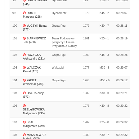
98
DUMIN Monika
Hycnamete
1994
K18 - 5
00:28:06
(345)
99
DUMIN
Hycnamete
1970
K45 - 2
00:28:07
Marzena (258)
100
ŁUCZYK Beata
Grupa Pgu
1975
K40 - 7
00:28:11
(272)
101
SIARKIEWICZ
Team Podgorzyn-
1961
K55 - 1
00:28:19
Jola (460)
podgorzyn Gmina
Przyjazna Z Natury
102
RÓŻYCKA
Grupa Pgu
1969
K45 - 3
00:28:26
Aleksandra (281)
103
WALCZAK
Walczaki
1977
M35 - 8
00:29:07
Paweł (473)
104
PAKIET
Grupa Pgu
1966
M50 - 6
00:29:12
Waldemar (280)
105
OSYDA Alicja
1982
K30 - 6
00:29:21
(573)
106
1973
K40 - 8
00:29:22
SZELĄGOWSKA
Małgorzata (215)
107
SZAL
1989
K25 - 8
00:29:32
Małgorzata (369)
108
MAKAREWICZ
1983
K30 - 7
00:29:32
Izabela (545)