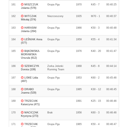
161
MISZCZUK
Grupa Pgu
1970
K45 - 7
00:40:25
Jolanta (576)
162
WITCZAK
Niezrzeszony
1935
M70 - 1
00:40:37
Mikołaj (374)
163
HARASIM
Grupa Pgu
1966
K50 - 3
00:40:48
Jolanta (264)
164
LEŚNIAK Anna
Grupa Pgu
1959
K55 - 4
00:41:34
(577)
165
BĄKOWSKA-
Grupa Pgu
1976
K40 - 20
00:41:47
MORAWSKA
Urszula (612)
166
SZEWCZYK
Zorka Jelonki
1968
K45 - 8
00:44:14
Dorota (109)
Running Team
167
LISKE Lidia
Grupa Pgu
1953
K60 - 2
00:45:46
(497)
168
DRABO
Grupa Pgu
1985
K30 - 12
00:46:45
Joanna (529)
169
TRZECIAK
1991
K25 - 15
00:46:46
Katarzyna (471)
170
MACICZAK
Brak
1956
K60 - 3
00:46:46
Krystyna (273)
171
TRZECIAK
Grupa Pgu
1965
K50 - 4
00:46:47