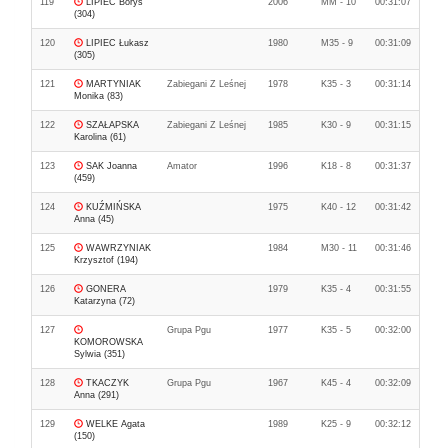
119
LIPIEC Borys
2006
MM - 10
00:31:07
(304)
120
LIPIEC Łukasz
1980
M35 - 9
00:31:09
(305)
121
MARTYNIAK
Zabiegani Z Leśnej
1978
K35 - 3
00:31:14
Monika (83)
122
SZAŁAPSKA
Zabiegani Z Leśnej
1985
K30 - 9
00:31:15
Karolina (61)
123
SAK Joanna
Amator
1996
K18 - 8
00:31:37
(459)
124
KUŹMIŃSKA
1975
K40 - 12
00:31:42
Anna (45)
125
WAWRZYNIAK
1984
M30 - 11
00:31:46
Krzysztof (194)
126
GONERA
1979
K35 - 4
00:31:55
Katarzyna (72)
127
Grupa Pgu
1977
K35 - 5
00:32:00
KOMOROWSKA
Sylwia (351)
128
TKACZYK
Grupa Pgu
1967
K45 - 4
00:32:09
Anna (291)
129
WELKE Agata
1989
K25 - 9
00:32:12
(150)