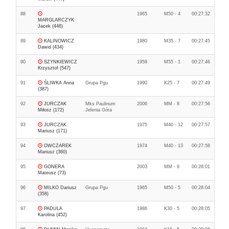
88
1965
M50 - 4
00:27:32
MARGLARCZYK
Jacek (446)
89
KALINOWICZ
1980
M35 - 7
00:27:45
Dawid (434)
90
SZYNKIEWICZ
1959
M55 - 1
00:27:46
Krzysztof (547)
91
ŚLIWKA Anna
Grupa Pgu
1990
K25 - 7
00:27:49
(387)
92
JURCZAK
Mks Paulinum
2006
MM - 8
00:27:56
Miłosz (172)
Jelenia Góra
93
JURCZAK
1975
M40 - 12
00:27:57
Mariusz (171)
94
OWCZAREK
1974
M40 - 13
00:27:58
Mariusz (360)
95
GONERA
2003
MM - 9
00:28:01
Mateusz (73)
96
MILKO Dariusz
Grupa Pgu
1965
M50 - 5
00:28:04
(358)
97
PADULA
1986
K30 - 5
00:28:05
Karolina (452)