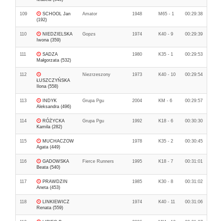
109
SCHOOL Jan
Amator
1948
M65 - 1
00:29:38
(192)
110
NIEDZIELSKA
Gopzs
1974
K40 - 9
00:29:39
Iwona (359)
111
SADZA
1980
K35 - 1
00:29:53
Małgorzata (532)
112
Niezrzeszony
1973
K40 - 10
00:29:54
ŁUSZCZYŃSKA
Ilona (558)
113
INDYK
Grupa Pgu
2004
KM - 6
00:29:57
Aleksandra (496)
114
RÓŻYCKA
Grupa Pgu
1992
K18 - 6
00:30:30
Kamila (282)
115
MUCHACZOW
1978
K35 - 2
00:30:45
Agata (449)
116
GADOWSKA
Fierce Runners
1995
K18 - 7
00:31:01
Beata (540)
117
PRAWDZIN
1985
K30 - 8
00:31:02
Aneta (453)
118
LINKIEWICZ
1974
K40 - 11
00:31:06
Renata (559)