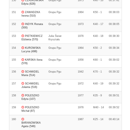
150
CZAJKOWSKA
Grupa Pgu
1975
K40 - 16
00:37:41
Edyta (626)
151
ZAWADZKA
Grupa Pgu
1964
K50 - 1
00:38:03
Iwona (510)
152
INDYK Renata
Grupa Pgu
1973
K40 - 17
00:38:05
(500)
153
PIETKIEWICZ
Julia Świat
1976
K40 - 18
00:38:30
Elżbieta (570)
Kryształu
154
KUROWSKA
Grupa Pgu
1964
K50 - 2
00:38:34
Lucyna (498)
155
KARSKA Ilona
Grupa Pgu
1956
K60 - 1
00:39:02
(578)
156
SCHMIDEL
Grupa Pgu
1942
K70 - 1
00:39:32
Maria (514)
157
SCHMIDEL
Grupa Pgu
1972
K40 - 19
00:39:32
Jolanta (516)
158
POLESZKO
1977
K35 - 9
00:39:51
Edyta (107)
159
POLESZKO
1976
M40 - 14
00:39:52
Michał (87)
160
1987
K25 - 14
00:40:14
BARANOWSKA
Agata (546)