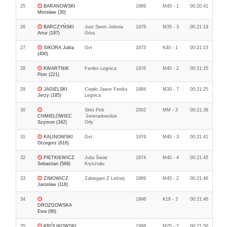
25
BARANOWSKI
1969
M45 - 1
00:20:41
Mirosław (30)
26
BARCZYŃSKI
Just Swim Jelenia
1978
M35 - 3
00:21:19
Artur (197)
Góra
27
SIKORA Julita
Gvt
1973
K40 - 1
00:21:23
(490)
28
KWARTNIK
Feniks Legnica
1976
M40 - 2
00:21:25
Piotr (221)
29
JAGIELSKI
Ciepło Jawor Feniks
1984
M30 - 7
00:21:25
Jerzy (185)
Legnica
30
Skkt Pttk
2002
MM - 3
00:21:38
CHMIELOWIEC
`świeradowskie
Szymon (342)
Orły`
31
KALINOWSKI
Gvt
1974
M40 - 3
00:21:41
Grzegorz (616)
32
PIETKIEWICZ
Julia Świat
1974
M40 - 4
00:21:45
Sebastian (569)
Kryształu
33
ZIMOWICZ
Zabiegani Z Leśnej
1969
M45 - 2
00:21:46
Jarosław (118)
34
1998
K18 - 3
00:21:46
DROZDOWSKA
Ewa (96)
35
KRÓLIKOWSKI
1988
M25 - 2
00:21:56