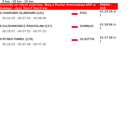
5 km - 10 km - 15 km
Currently on check point line: Bieg o Puchar Komendanta KPP w
FINISH -
Gołdapi – dyst. 5km F Dist:5 km
(Dif)
01:19:26 (+
0
CHARUBIN SŁAWOMIR (141)
PISZ
)
00:18:35 - 00:37:54 - 00:58:09
01:18:06 (+
0
GAJDAMOWICZ RADOSŁAW (137)
SUWAŁKI
)
00:18:51 - 00:37:52 - 00:57:25
01:17:39 (+
0
RYNKO PAWEŁ (178)
OLSZTYN
)
00:18:42 - 00:37:48 - 00:57:20