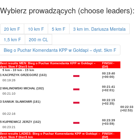
Wybierz prowadzących (choose leaders):
20 km F
10 km F
5 km F
3 km im. Dariusza Mentala
1,5 km F
200 m CL
Bieg o Puchar Komendanta KPP w Gołdapi – dyst. 5km F
Best results MEN: Bieg o Puchar Komendanta KPP w Gołdapi –
FINISH -
dyst. 5km F Dist:5 km
(Dif)
5 km - 10 km - 15 km
00:19:40
1
KACPRZYK GRZEGORZ (163)
(+00:00)
00:19:26
00:21:41
2
MALINOWSKI MICHAŁ (182)
(+02:01)
00:21:10
00:22:15
3
SANIUK SŁAWOMIR (181)
(+02:35)
00:22:33
(+02:53)
00:22:16
00:23:39
5
KUPREWICZ JERZY (162)
(+03:59)
00:23:21
Best results LADIES: Bieg o Puchar Komendanta KPP w Gołdapi –
FINISH -
dyst. 5km F Dist:5 km
(Dif)