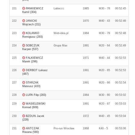
221
PANKIEWICZ
Laboccc
1985
M30 - 78
00:52:45
Kamil (304)
222
JANICKI
1970
M40 - 43
00:52:46
Wojciech (211)
223
KOLANKO
Web-idea.pl
1984
M30 - 79
00:52:48
Remigiusz (293)
224
SOBCZUK
Grupa Max
1991
M20 - 64
00:52:49
Kacper (537)
225
FALKIEWICZ
1971
M40 - 44
00:52:53
Marek (296)
226
DERBOT Łukasz
1991
M20 - 65
00:52:53
(487)
227
STARZAK
1991
M20 - 66
00:52:54
Mateusz (433)
228
LUPA Filip (283)
1984
M30 - 80
00:53:02
229
WASIELEWSKI
1991
M20 - 67
00:53:03
Konrad (609)
230
BZDUN Jacek
1972
M40 - 45
00:53:04
(228)
231
ANTCZAK
Pro-run Wrocław
1968
K40 - 5
00:53:06
Riwana (580)