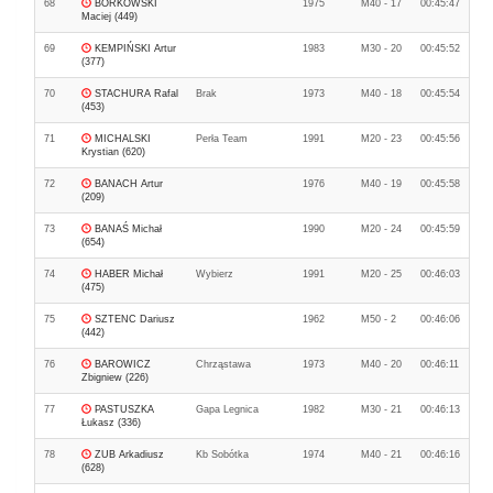
68
BORKOWSKI
1975
M40 - 17
00:45:47
Maciej (449)
69
KEMPIŃSKI Artur
1983
M30 - 20
00:45:52
(377)
70
STACHURA Rafal
Brak
1973
M40 - 18
00:45:54
(453)
71
MICHALSKI
Perła Team
1991
M20 - 23
00:45:56
Krystian (620)
72
BANACH Artur
1976
M40 - 19
00:45:58
(209)
73
BANAŚ Michał
1990
M20 - 24
00:45:59
(654)
74
HABER Michał
Wybierz
1991
M20 - 25
00:46:03
(475)
75
SZTENC Dariusz
1962
M50 - 2
00:46:06
(442)
76
BAROWICZ
Chrząstawa
1973
M40 - 20
00:46:11
Zbigniew (226)
77
PASTUSZKA
Gapa Legnica
1982
M30 - 21
00:46:13
Łukasz (336)
78
ZUB Arkadiusz
Kb Sobótka
1974
M40 - 21
00:46:16
(628)