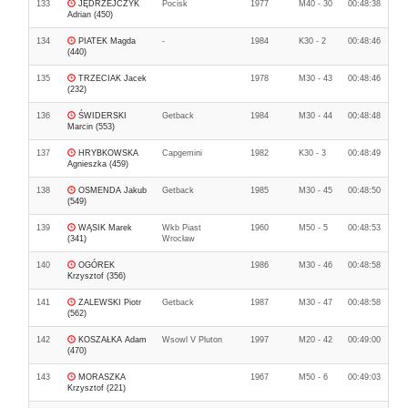
133
JĘDRZEJCZYK
Pocisk
1977
M40 - 30
00:48:38
Adrian (450)
134
PIATEK Magda
-
1984
K30 - 2
00:48:46
(440)
135
TRZECIAK Jacek
1978
M30 - 43
00:48:46
(232)
136
ŚWIDERSKI
Getback
1984
M30 - 44
00:48:48
Marcin (553)
137
HRYBKOWSKA
Capgemini
1982
K30 - 3
00:48:49
Agnieszka (459)
138
OSMENDA Jakub
Getback
1985
M30 - 45
00:48:50
(549)
139
WĄSIK Marek
Wkb Piast
1960
M50 - 5
00:48:53
(341)
Wrocław
140
OGÓREK
1986
M30 - 46
00:48:58
Krzysztof (356)
141
ZALEWSKI Piotr
Getback
1987
M30 - 47
00:48:58
(562)
142
KOSZAŁKA Adam
Wsowl V Pluton
1997
M20 - 42
00:49:00
(470)
143
MORASZKA
1967
M50 - 6
00:49:03
Krzysztof (221)