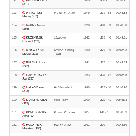
122
PARTYKA Marcin
1980
M30 - 37
00:48:17
(311)
123
PAPRZYCKI
Pro-run Wrocław
1979
M30 - 38
00:48:18
Maciej (572)
124
RADNY Michal
1978
M30 - 39
00:48:20
(266)
125
KRZEMIŃSKI
10wpdow
1982
M30 - 40
00:48:21
Ryszard (528)
126
RYBCZYŃSKI
Krause Running
1990
M20 - 39
00:48:23
Maciej (215)
Team
127
POLAK Łukasz
1981
M30 - 41
00:48:24
(222)
128
HAWRYLISZYN
1983
M30 - 42
00:48:25
Jan (255)
129
HALKO Daniel
#wódkaiszlaki
1990
M20 - 40
00:48:26
(313)
130
STARZYK Adam
Perła Team
1990
M20 - 41
00:48:33
(295)
131
PAWLIKOWSKA
Pro-run Wrocław
1974
K40 - 1
00:48:33
Anna (420)
132
HOŁDYŃSKI
Rwt Wrocław
1961
M50 - 4
00:48:36
Mirosław (402)