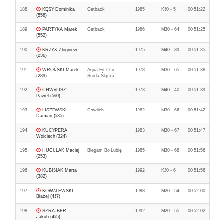
188
KĘSY Dominika
Getback
1985
K30 - 5
00:51:22
(556)
189
PARTYKA Marek
Getback
1986
M30 - 64
00:51:25
(552)
190
KRZAK Zbigniew
1975
M40 - 39
00:51:35
(236)
191
WROŃSKI Marek
Aqua Fit Osir
1978
M30 - 65
00:51:38
(289)
Środa Śląska
192
CHWALISZ
1973
M40 - 40
00:51:39
Pawel (560)
193
LISZEWSKI
Cswiich
1982
M30 - 66
00:51:42
Damian (535)
194
KUCYPERA
1983
M30 - 67
00:51:47
Wojciech (324)
195
HUCULAK Maciej
Biegam Bo Lubię
1985
M30 - 68
00:51:56
(253)
196
KUBISIAK Marta
1992
K20 - 6
00:51:56
(382)
197
KOWALEWSKI
1988
M20 - 54
00:52:00
Błażej (437)
198
SZRAJBER
1992
M20 - 55
00:52:02
Jakub (455)