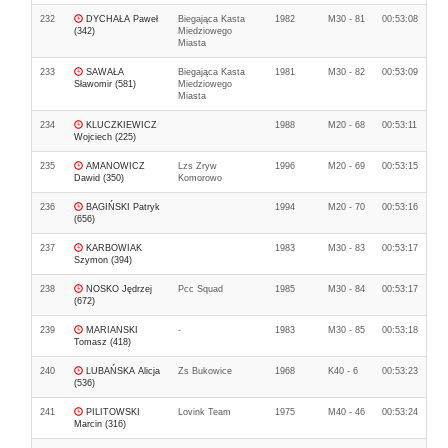
232
DYCHAŁA Paweł
Biegająca Kasta
1982
M30 - 81
00:53:08
(342)
Miedziowego
Miasta
233
SAWAŁA
Biegająca Kasta
1981
M30 - 82
00:53:09
Sławomir (581)
Miedziowego
Miasta
234
KLUCZKIEWICZ
1988
M20 - 68
00:53:11
Wojciech (225)
235
AMANOWICZ
Lzs Zryw
1996
M20 - 69
00:53:15
Dawid (350)
Komorowo
236
BAGIŃSKI Patryk
1994
M20 - 70
00:53:16
(656)
237
KARBOWIAK
1983
M30 - 83
00:53:17
Szymon (394)
238
NOSKO Jędrzej
Pcc Squad
1985
M30 - 84
00:53:17
(672)
239
MARIANSKI
-
1983
M30 - 85
00:53:18
Tomasz (418)
240
LUBAŃSKA Alicja
Zs Bukowice
1968
K40 - 6
00:53:23
(536)
241
PILITOWSKI
Lovink Team
1975
M40 - 46
00:53:24
Marcin (316)