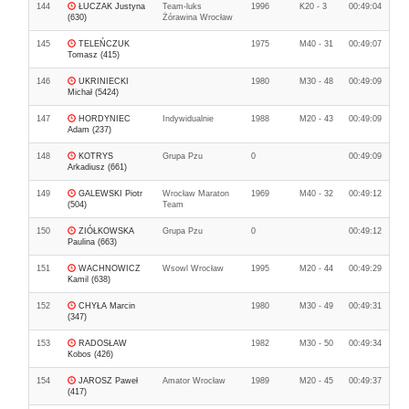
144
ŁUCZAK Justyna
Team-luks
1996
K20 - 3
00:49:04
(630)
Żórawina Wrocław
145
TELEŃCZUK
1975
M40 - 31
00:49:07
Tomasz (415)
146
UKRINIECKI
1980
M30 - 48
00:49:09
Michał (5424)
147
HORDYNIEC
Indywidualnie
1988
M20 - 43
00:49:09
Adam (237)
148
KOTRYS
Grupa Pzu
0
00:49:09
Arkadiusz (661)
149
GALEWSKI Piotr
Wrocław Maraton
1969
M40 - 32
00:49:12
(504)
Team
150
ZIÓŁKOWSKA
Grupa Pzu
0
00:49:12
Paulina (663)
151
WACHNOWICZ
Wsowl Wrocław
1995
M20 - 44
00:49:29
Kamil (638)
152
CHYŁA Marcin
1980
M30 - 49
00:49:31
(347)
153
RADOSŁAW
1982
M30 - 50
00:49:34
Kobos (426)
154
JAROSZ Paweł
Amator Wrocław
1989
M20 - 45
00:49:37
(417)