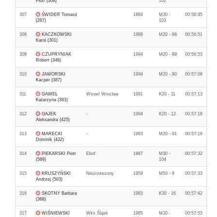
Piotr (308)
102
307
ŚWIDER Tomasz
1984
M30 -
00:56:45
(287)
103
308
KACZKOWSKI
1988
M20 - 88
00:56:51
Karol (301)
309
CZUPRYNIAK
1994
M20 - 89
00:56:53
Robert (346)
310
JAWORSKI
1994
M20 - 90
00:57:08
Kacper (387)
311
GAWEŁ
Wsowl Wrocław
1991
K20 - 11
00:57:13
Katarzyna (383)
312
GAJEK
-
1994
K20 - 12
00:57:18
Aleksandra (425)
313
MARECKI
-
1993
M20 - 91
00:57:19
Dominik (422)
314
PIEKARSKI Piotr
Ebof
1987
M30 -
00:57:32
(569)
104
315
KRUSZYŃSKI
Niezrzeszony
1959
M50 - 9
00:57:33
Andrzej (503)
316
SKOTNY Barbara
1983
K30 - 16
00:57:42
(368)
317
WIŚNIEWSKI
Wks Śląsk
1985
M30 -
00:57:53