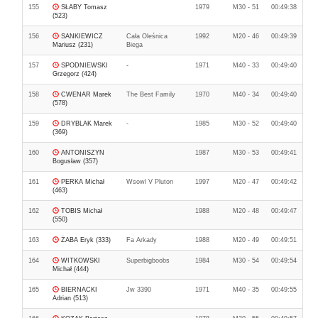
155
SŁABY Tomasz
1979
M30 - 51
00:49:38
(523)
156
SANKIEWICZ
Cała Oleśnica
1992
M20 - 46
00:49:39
Mariusz (231)
Biega
157
SPODNIEWSKI
-
1971
M40 - 33
00:49:40
Grzegorz (424)
158
CWENAR Marek
The Best Family
1970
M40 - 34
00:49:40
(578)
159
DRYBLAK Marek
-
1985
M30 - 52
00:49:40
(369)
160
ANTONISZYN
1987
M30 - 53
00:49:41
Bogusław (357)
161
PERKA Michał
Wsowl V Pluton
1997
M20 - 47
00:49:42
(463)
162
TOBIS Michał
1988
M20 - 48
00:49:47
(550)
163
ŻABA Eryk (333)
Fa Arkady
1988
M20 - 49
00:49:51
164
WITKOWSKI
Superbigboobs
1984
M30 - 54
00:49:54
Michał (444)
165
BIERNACKI
Jw 3390
1971
M40 - 35
00:49:55
Adrian (513)