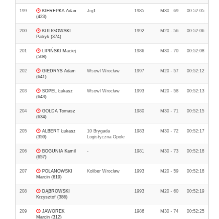
199
KIEREPKA Adam
Jrg1
1985
M30 - 69
00:52:05
(423)
200
KULIGOWSKI
1992
M20 - 56
00:52:06
Patryk (374)
201
LIPIŃSKI Maciej
1986
M30 - 70
00:52:08
(508)
202
GIEDRYS Adam
Wsowl Wrocław
1997
M20 - 57
00:52:12
(641)
203
SOPEL Łukasz
Wsowl Wrocław
1993
M20 - 58
00:52:13
(643)
204
GOŁDA Tomasz
1980
M30 - 71
00:52:15
(634)
205
ALBERT Łukasz
10 Brygada
1983
M30 - 72
00:52:17
(359)
Logistyczna Opole
206
BOGUNIA Kamil
-
1981
M30 - 73
00:52:18
(657)
207
POLANOWSKI
Koliber Wrocław
1993
M20 - 59
00:52:18
Marcin (619)
208
DĄBROWSKI
1993
M20 - 60
00:52:19
Krzysztof (386)
209
JAWOREK
1986
M30 - 74
00:52:25
Marcin (312)