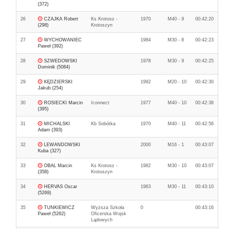
(372)
26
CZAJKA Robert
Ks Krotosz -
1970
M40 - 9
00:42:20
(298)
Krotoszyn
27
WYCHOWANIEC
1984
M30 - 8
00:42:23
Paweł (392)
28
SZWEDOWSKI
1978
M30 - 9
00:42:25
Dominik (5084)
29
KĘDZIERSKI
1992
M20 - 10
00:42:30
Jakub (254)
30
ROSIECKI Marcin
Iconnect
1977
M40 - 10
00:42:38
(395)
31
MICHALSKI
Kb Sobótka
1970
M40 - 11
00:42:56
Adam (393)
32
LEWANDOWSKI
2000
M16 - 1
00:43:07
Kuba (327)
33
OBAL Marcin
Ks Krotosz -
1982
M30 - 10
00:43:07
(358)
Krotoszyn
34
HERVAS Oscar
1983
M30 - 11
00:43:10
(5269)
35
TUNKIEWICZ
Wyższa Szkoła
0
00:43:16
Paweł (5262)
Oficerska Wojsk
Lądowych