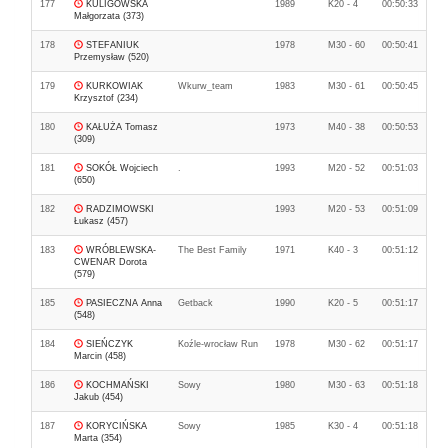
177
KULIGOWSKA
1989
K20 - 4
00:50:33
Małgorzata (373)
178
STEFANIUK
1978
M30 - 60
00:50:41
Przemysław (520)
179
KURKOWIAK
Wkurw_team
1983
M30 - 61
00:50:45
Krzysztof (234)
180
KAŁUŻA Tomasz
1973
M40 - 38
00:50:53
(309)
181
SOKÓŁ Wojciech
.
1993
M20 - 52
00:51:03
(650)
182
RADZIMOWSKI
1993
M20 - 53
00:51:09
Łukasz (457)
183
WRÓBLEWSKA-
The Best Family
1971
K40 - 3
00:51:12
CWENAR Dorota
(579)
185
PASIECZNA Anna
Getback
1990
K20 - 5
00:51:17
(548)
184
SIEŃCZYK
Koźle-wrocław Run
1978
M30 - 62
00:51:17
Marcin (458)
186
KOCHMAŃSKI
Sowy
1980
M30 - 63
00:51:18
Jakub (454)
187
KORYCIŃSKA
Sowy
1985
K30 - 4
00:51:18
Marta (354)