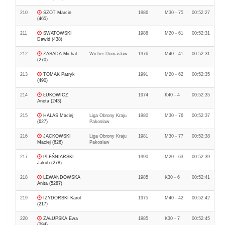
210
SZOT Marcin
1986
M30 - 75
00:52:27
(465)
211
SWATOWSKI
1988
M20 - 61
00:52:31
Dawid (438)
212
ZASADA Michal
Wicher Domasław
1976
M40 - 41
00:52:31
(270)
213
TOMAK Patryk
1991
M20 - 62
00:52:35
(490)
214
ŁUKOWICZ
1974
K40 - 4
00:52:35
Aneta (243)
215
HAŁAS Maciej
Liga Obrony Kraju
1980
M30 - 76
00:52:37
(627)
Pakosław
216
JACKOWSKI
Liga Obrony Kraju
1981
M30 - 77
00:52:38
Maciej (626)
Pakoslaw
217
PLEŚNIARSKI
1990
M20 - 63
00:52:39
Jakub (278)
218
LEWANDOWSKA
1985
K30 - 6
00:52:41
Anita (5287)
219
IZYDORSKI Karol
1975
M40 - 42
00:52:42
(217)
220
ZAŁUPSKA Ewa
1985
K30 - 7
00:52:45
(294)