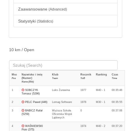
Zaawansowane
(Advanced)
Statystyki
(Statistics)
10 km / Open
Msc
Nazwisko i imię
Klub
Rocznik
Ranking
Czas
(Numer)
Pos
Team
YoB
Time
Name (Bib)
1
SOBCZYK
Luks Żurawina
1977
M40 - 1
00:35:46
Tomasz (5296)
2
PELC Paweł (446)
Lomag Software
1978
M30 - 1
00:35:55
3
BABICZ Rafał
Wyższa Szkoła
0
00:37:06
(5259)
Oficerska Wojsk
Lądowych
4
WAŚNIEWSKI
1974
M40 - 2
00:37:20
Piotr (375)