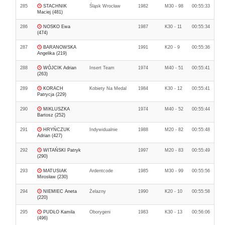
285
STACHNIK
Śląsk Wrocław
1982
M30 - 98
00:55:33
Maciej (481)
286
NOSKO Ewa
1987
K30 - 11
00:55:34
(474)
287
BARANOWSKA
1991
K20 - 9
00:55:36
Angelika (219)
288
WÓJCIK Adrian
Insert Team
1974
M40 - 51
00:55:41
(263)
289
KORACH
Kobiety Na Medal
1984
K30 - 12
00:55:41
Patrycja (229)
290
MIKLUSZKA
1974
M40 - 52
00:55:44
Bartosz (252)
291
HRYŃCZUK
Indywidualnie
1988
M20 - 82
00:55:48
Adrian (427)
292
WITAŃSKI Patryk
1997
M20 - 83
00:55:49
(290)
293
MATUSIAK
Ardentcode
1985
M30 - 99
00:55:56
Mirosław (230)
294
NIEMIEC Aneta
Żelazny
1990
K20 - 10
00:55:58
(220)
295
PUDŁO Kamila
Oborygeni
1983
K30 - 13
00:56:06
(496)