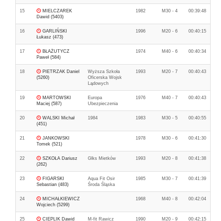
15
MIELCZAREK
1982
M30 - 4
00:39:48
Dawid (5403)
16
GARLIŃSKI
1996
M20 - 6
00:40:15
Łukasz (473)
17
BŁAŻUTYCZ
1974
M40 - 6
00:40:34
Paweł (584)
18
PIETRZAK Daniel
Wyższa Szkoła
1993
M20 - 7
00:40:43
(5260)
Oficerska Wojsk
Lądowych
19
MARTOWSKI
Europa
1976
M40 - 7
00:40:43
Maciej (587)
Ubezpieczenia
20
WALSKI Michał
1984
1983
M30 - 5
00:40:55
(451)
21
JANKOWSKI
1978
M30 - 6
00:41:30
Tomek (521)
22
SZKOŁA Dariusz
Glks Mietków
1993
M20 - 8
00:41:38
(262)
23
FIGARSKI
Aqua Fit Osir
1985
M30 - 7
00:41:39
Sebastian (483)
Środa Śląska
24
MICHAŁKIEWICZ
1968
M40 - 8
00:42:04
Wojciech (5299)
25
CIEPLIK Dawid
M-fit Rawicz
1990
M20 - 9
00:42:15