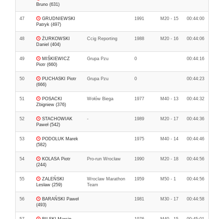
Bruno (631)
47
GRUDNIEWSKI
1991
M20 - 15
00:44:00
Patryk (497)
48
ŻURKOWSKI
Ccig Reporting
1988
M20 - 16
00:44:06
Daniel (404)
49
MIŚKIEWICZ
Grupa Pzu
0
00:44:16
Piotr (660)
50
PUCHASKI Piotr
Grupa Pzu
0
00:44:23
(666)
51
POSACKI
Wołów Biega
1977
M40 - 13
00:44:32
Zbigniew (376)
52
STACHOWIAK
-
1989
M20 - 17
00:44:36
Paweł (542)
53
PODOLUK Marek
1975
M40 - 14
00:44:46
(582)
54
KOLASA Piotr
Pro-run Wrocław
1990
M20 - 18
00:44:56
(244)
55
ZALEŃSKI
Wroclaw Marathon
1959
M50 - 1
00:44:56
Lesław (259)
Team
56
BARAŃSKI Paweł
1981
M30 - 17
00:44:58
(493)