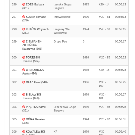
296
ZDEB Barbara
Izerska Grupa
1985
K30 - 14
00:56:13
(361)
Biegowa
297
KOLKA Tomasz
Indywidualnie
1990
M20 - 84
00:56:13
(249)
298
ŁUKÓW Wojciech
Biegamy We
1974
M40 - 53
00:56:15
(251)
Wrocławiu
299
ZIEMIANEK-
Grupa Pzu
0
00:56:17
ZIELIŃSKA
Katarzyna (665)
300
PORĘBSKI
1989
M20 - 85
00:56:22
Tomasz (554)
301
WIERZBICKA
1985
K30 - 15
00:56:23
Agata (416)
302
GŁAZ Karol (510)
1986
M30 -
00:56:25
100
303
BIELAWSKI
1979
M30 -
00:56:27
Tomasz (658)
101
304
PIĄSTKA Kamil
Leszczowa Grupa
1989
M20 - 86
00:56:28
(391)
Biegowa
305
GÓRA Damian
1994
M20 - 87
00:56:31
(385)
306
KOWALEWSKI
K7
1979
M30 -
00:56:40