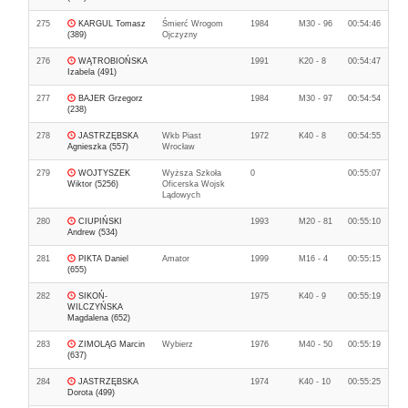
275
KARGUL Tomasz
Śmierć Wrogom
1984
M30 - 96
00:54:46
(389)
Ojczyzny
276
WĄTROBIOŃSKA
1991
K20 - 8
00:54:47
Izabela (491)
277
BAJER Grzegorz
1984
M30 - 97
00:54:54
(238)
278
JASTRZĘBSKA
Wkb Piast
1972
K40 - 8
00:54:55
Agnieszka (557)
Wrocław
279
WOJTYSZEK
Wyższa Szkoła
0
00:55:07
Wiktor (5256)
Oficerska Wojsk
Lądowych
280
CIUPIŃSKI
1993
M20 - 81
00:55:10
Andrew (534)
281
PIKTA Daniel
Amator
1999
M16 - 4
00:55:15
(655)
282
SIKOŃ-
1975
K40 - 9
00:55:19
WILCZYŃSKA
Magdalena (652)
283
ZIMOLĄG Marcin
Wybierz
1976
M40 - 50
00:55:19
(637)
284
JASTRZĘBSKA
1974
K40 - 10
00:55:25
Dorota (499)