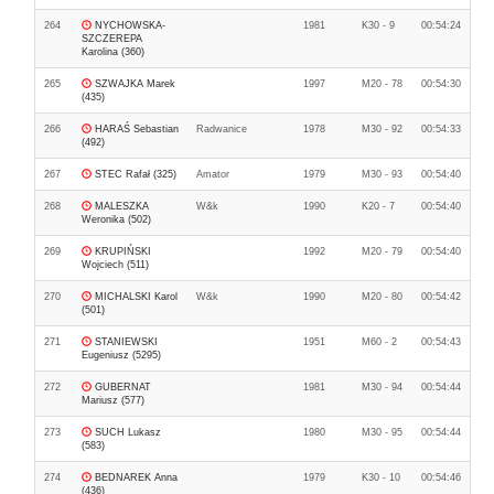
264
NYCHOWSKA-
1981
K30 - 9
00:54:24
SZCZEREPA
Karolina (360)
265
SZWAJKA Marek
1997
M20 - 78
00:54:30
(435)
266
HARAŚ Sebastian
Radwanice
1978
M30 - 92
00:54:33
(492)
267
STEC Rafał (325)
Amator
1979
M30 - 93
00:54:40
268
MALESZKA
W&k
1990
K20 - 7
00:54:40
Weronika (502)
269
KRUPIŃSKI
1992
M20 - 79
00:54:40
Wojciech (511)
270
MICHALSKI Karol
W&k
1990
M20 - 80
00:54:42
(501)
271
STANIEWSKI
1951
M60 - 2
00:54:43
Eugeniusz (5295)
272
GUBERNAT
1981
M30 - 94
00:54:44
Mariusz (577)
273
SUCH Lukasz
1980
M30 - 95
00:54:44
(583)
274
BEDNAREK Anna
1979
K30 - 10
00:54:46
(436)