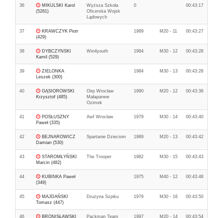
36
MIKULSKI Karol
Wyższa Szkoła
0
00:43:17
(5261)
Oficerska Wojsk
Lądowych
37
KRAWCZYK Piotr
1989
M20 - 11
00:43:27
(429)
38
DYBCZYNSKI
Win4youth
1984
M30 - 12
00:43:28
Kamil (529)
39
ZIELONKA
1984
M30 - 13
00:43:28
Leszek (300)
40
GĄSIOROWSKI
Oirp Wrocław
1990
M20 - 12
00:43:36
Krzysztof (485)
Małapanew
Ozimek
41
POSŁUSZNY
Awf Wrocław
1979
M30 - 14
00:43:40
Paweł (335)
42
BEJNAROWICZ
Spartanie Dzieciom
1989
M20 - 13
00:43:42
Damian (530)
43
STAROMŁYŃSKI
The Trooper
1982
M30 - 15
00:43:43
Marcin (482)
44
KUBINKA Paweł
1975
M40 - 12
00:43:48
(349)
45
MAJDAŃSKI
Drużyna Szpiku
1979
M30 - 16
00:43:50
Tomasz (447)
46
BRONISŁAWSKI
Packman Team
1997
M20 - 14
00:43:54