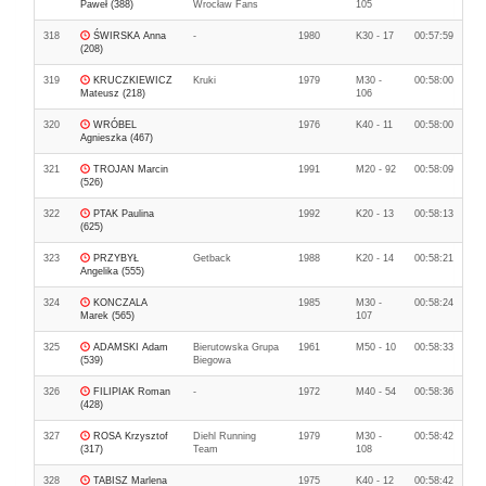
Paweł (388)
Wrocław Fans
105
318
ŚWIRSKA Anna
-
1980
K30 - 17
00:57:59
(208)
319
KRUCZKIEWICZ
Kruki
1979
M30 -
00:58:00
Mateusz (218)
106
320
WRÓBEL
1976
K40 - 11
00:58:00
Agnieszka (467)
321
TROJAN Marcin
1991
M20 - 92
00:58:09
(526)
322
PTAK Paulina
1992
K20 - 13
00:58:13
(625)
323
PRZYBYŁ
Getback
1988
K20 - 14
00:58:21
Angelika (555)
324
KONCZALA
1985
M30 -
00:58:24
Marek (565)
107
325
ADAMSKI Adam
Bierutowska Grupa
1961
M50 - 10
00:58:33
(539)
Biegowa
326
FILIPIAK Roman
-
1972
M40 - 54
00:58:36
(428)
327
ROSA Krzysztof
Diehl Running
1979
M30 -
00:58:42
(317)
Team
108
328
TABISZ Marlena
1975
K40 - 12
00:58:42