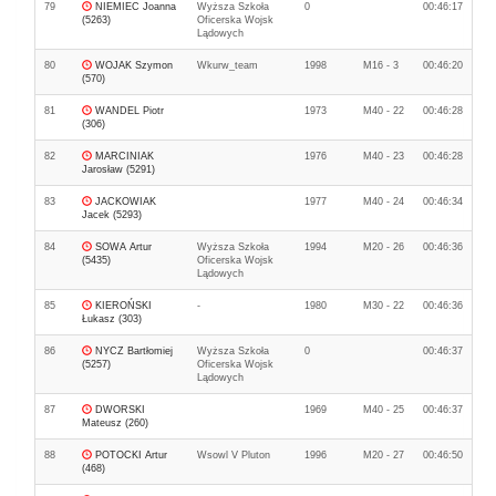
79
NIEMIEC Joanna
Wyższa Szkoła
0
00:46:17
(5263)
Oficerska Wojsk
Lądowych
80
WOJAK Szymon
Wkurw_team
1998
M16 - 3
00:46:20
(570)
81
WANDEL Piotr
1973
M40 - 22
00:46:28
(306)
82
MARCINIAK
1976
M40 - 23
00:46:28
Jarosław (5291)
83
JACKOWIAK
1977
M40 - 24
00:46:34
Jacek (5293)
84
SOWA Artur
Wyższa Szkoła
1994
M20 - 26
00:46:36
(5435)
Oficerska Wojsk
Lądowych
85
KIEROŃSKI
-
1980
M30 - 22
00:46:36
Łukasz (303)
86
NYCZ Bartłomiej
Wyższa Szkoła
0
00:46:37
(5257)
Oficerska Wojsk
Lądowych
87
DWORSKI
1969
M40 - 25
00:46:37
Mateusz (260)
88
POTOCKI Artur
Wsowl V Pluton
1996
M20 - 27
00:46:50
(468)