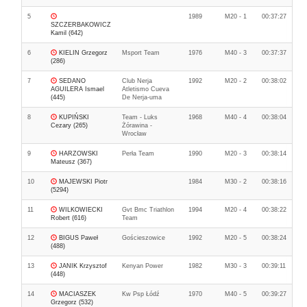
5
1989
M20 - 1
00:37:27
SZCZERBAKOWICZ
Kamil (642)
6
KIELIN Grzegorz
Msport Team
1976
M40 - 3
00:37:37
(286)
7
SEDANO
Club Nerja
1992
M20 - 2
00:38:02
AGUILERA Ismael
Atletismo Cueva
(445)
De Nerja-uma
8
KUPIŃSKI
Team - Luks
1968
M40 - 4
00:38:04
Cezary (265)
Żórawina -
Wrocław
9
HARZOWSKI
Perła Team
1990
M20 - 3
00:38:14
Mateusz (367)
10
MAJEWSKI Piotr
1984
M30 - 2
00:38:16
(5294)
11
WILKOWIECKI
Gvt Bmc Triathlon
1994
M20 - 4
00:38:22
Robert (616)
Team
12
BIGUS Paweł
Gościeszowice
1992
M20 - 5
00:38:24
(488)
13
JANIK Krzysztof
Kenyan Power
1982
M30 - 3
00:39:11
(448)
14
MACIASZEK
Kw Psp Łódź
1970
M40 - 5
00:39:27
Grzegorz (532)