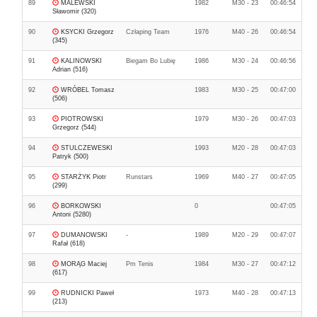
89
MALEWSKI
1982
M30 - 23
00:46:54
Sławomir (320)
90
KSYCKI Grzegorz
Człaping Team
1976
M40 - 26
00:46:54
(345)
91
KALINOWSKI
Biegam Bo Lubię
1986
M30 - 24
00:46:56
Adrian (516)
92
WRÓBEL Tomasz
1983
M30 - 25
00:47:00
(506)
93
PIOTROWSKI
1979
M30 - 26
00:47:03
Grzegorz (544)
94
STULCZEWESKI
1993
M20 - 28
00:47:03
Patryk (500)
95
STARŻYK Piotr
Runstars
1969
M40 - 27
00:47:05
(299)
96
BORKOWSKI
0
00:47:05
Antoni (5280)
97
DUMANOWSKI
-
1989
M20 - 29
00:47:07
Rafał (618)
98
MORĄG Maciej
Pm Tenis
1984
M30 - 27
00:47:12
(617)
99
RUDNICKI Paweł
1973
M40 - 28
00:47:13
(213)