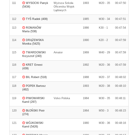
111
WYSOCKI Patryk
Wyższa Szkoła
1993
M20 - 35
00:47:50
(5434)
Oficerska Wojsk
Lądowych
112
TYŚ Radek (409)
1985
M30 - 34
00:47:51
113
ROMANÓW
1986
K30 - 1
00:47:54
Marta (538)
114
DRĄŻEWSKA
1990
K20 - 2
00:47:59
Monika (5425)
115
TWARDOWSKI
Amator
1969
M40 - 29
00:47:59
Krzysztof (240)
116
KRET Ernest
1992
M20 - 36
00:47:59
(439)
117
BIL Robert (518)
1988
M20 - 37
00:48:02
118
POPEK Bartosz
1993
M20 - 38
00:48:10
(462)
119
PIWOWARSKI
Volvo Polska
1984
M30 - 35
00:48:11
Kamil (297)
120
BŁOŃSKI Piotr
1964
M50 - 3
00:48:15
(274)
121
WÓJKOWSKI
1980
M30 - 36
00:48:16
Kamil (5426)