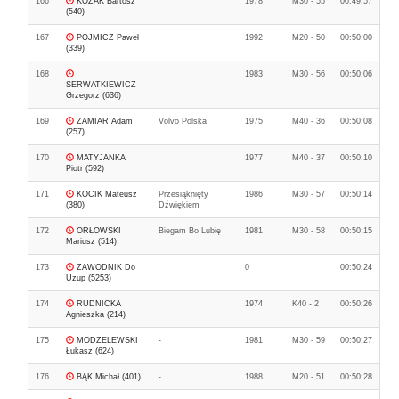
166
KOZAK Bartosz
1978
M30 - 55
00:49:57
(540)
167
POJMICZ Paweł
1992
M20 - 50
00:50:00
(339)
168
1983
M30 - 56
00:50:06
SERWATKIEWICZ
Grzegorz (636)
169
ZAMIAR Adam
Volvo Polska
1975
M40 - 36
00:50:08
(257)
170
MATYJANKA
1977
M40 - 37
00:50:10
Piotr (592)
171
KOCIK Mateusz
Przesiąknięty
1986
M30 - 57
00:50:14
(380)
Dźwiękiem
172
ORŁOWSKI
Biegam Bo Lubię
1981
M30 - 58
00:50:15
Mariusz (514)
173
ZAWODNIK Do
0
00:50:24
Uzup (5253)
174
RUDNICKA
1974
K40 - 2
00:50:26
Agnieszka (214)
175
MODZELEWSKI
-
1981
M30 - 59
00:50:27
Łukasz (624)
176
BĄK Michał (401)
-
1988
M20 - 51
00:50:28