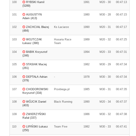
100
RYBSKI Kamil
1991
M20 - 30
00:47:13
(5289)
101
AUGUSTYN
1980
M30 - 28
00:47:15
Adam (413)
102
ZACHCIAŁ Błażej
Ks Łaciarze
1990
M20 - 31
00:47:17
(484)
103
WOJTCZAK
Husaria Race
1989
M20 - 32
00:47:25
Łukasz (390)
Team
104
BABIK Krzysztof
1994
M20 - 33
00:47:31
(246)
105
STASIAK Maciej
1982
M30 - 29
00:47:34
(261)
106
DEPTAŁA Adrian
-
1978
M30 - 30
00:47:34
(379)
107
CHODOROWSKI
Przebiega.pl
1985
M30 - 31
00:47:35
Krzysztof (334)
108
WÓJCIK Daniel
Black Running
1990
M20 - 34
00:47:37
(403)
109
ZWIERZYŃSKI
1986
M30 - 32
00:47:38
Rafał (337)
110
LIPIŃSKI Łukasz
Team Five
1982
M30 - 33
00:47:41
(250)