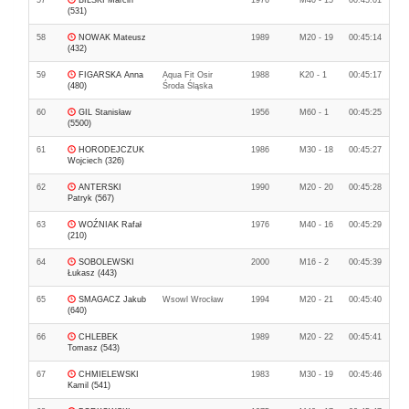
57
BILSKI Marcin
1976
M40 - 15
00:45:01
(531)
58
NOWAK Mateusz
1989
M20 - 19
00:45:14
(432)
59
FIGARSKA Anna
Aqua Fit Osir
1988
K20 - 1
00:45:17
(480)
Środa Śląska
60
GIL Stanisław
1956
M60 - 1
00:45:25
(5500)
61
HORODEJCZUK
1986
M30 - 18
00:45:27
Wojciech (326)
62
ANTERSKI
1990
M20 - 20
00:45:28
Patryk (567)
63
WOŹNIAK Rafał
1976
M40 - 16
00:45:29
(210)
64
SOBOLEWSKI
2000
M16 - 2
00:45:39
Łukasz (443)
65
SMAGACZ Jakub
Wsowl Wrocław
1994
M20 - 21
00:45:40
(640)
66
CHLEBEK
1989
M20 - 22
00:45:41
Tomasz (543)
67
CHMIELEWSKI
1983
M30 - 19
00:45:46
Kamil (541)