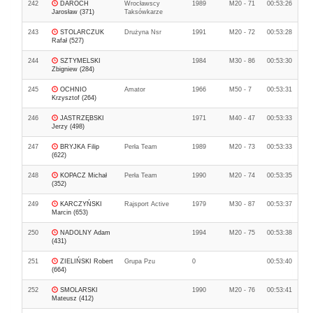
242
DAROCH
Wrocławscy
1989
M20 - 71
00:53:26
Jarosław (371)
Taksówkarze
243
STOLARCZUK
Drużyna Nsr
1991
M20 - 72
00:53:28
Rafał (527)
244
SZTYMELSKI
1984
M30 - 86
00:53:30
Zbigniew (284)
245
OCHNIO
Amator
1966
M50 - 7
00:53:31
Krzysztof (264)
246
JASTRZĘBSKI
1971
M40 - 47
00:53:33
Jerzy (498)
247
BRYJKA Filip
Perła Team
1989
M20 - 73
00:53:33
(622)
248
KOPACZ Michał
Perła Team
1990
M20 - 74
00:53:35
(352)
249
KARCZYŃSKI
Rajsport Active
1979
M30 - 87
00:53:37
Marcin (653)
250
NADOLNY Adam
1994
M20 - 75
00:53:38
(431)
251
ZIELIŃSKI Robert
Grupa Pzu
0
00:53:40
(664)
252
SMOLARSKI
1990
M20 - 76
00:53:41
Mateusz (412)