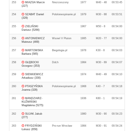
253
MIAZGA Marcin
Niezrzeszony
1977
M40 - 48
00:53:45
(227)
254
SZABAT Daniel
Polskiewspinanie.pl
1979
M30 - 88
00:53:51
(329)
255
ZIELIŃSKI
1967
M50 - 8
00:54:00
Dariusz (5266)
256
ANTONIEWICZ
Wsowl V Pluton
1995
M20 - 77
00:54:00
Mateusz (469)
257
MARTOWSKA
Biegologia.pl
1978
K30 - 8
00:54:03
Barbara (585)
258
GŁĘBOCKI
Ddch
1984
M30 - 89
00:54:07
Grzegorz (353)
259
SIENKIEWICZ
1974
M40 - 49
00:54:10
Arkadiusz (330)
260
PTASZYŃSKA
Polskiewspinanie.pl
1968
K40 - 7
00:54:18
Joanna (328)
261
MANDZIARZ-
1936
K80 - 1
00:54:19
KUŹMIŃSKI
Magdalena (5275)
262
SUJAK Jakub
1980
M30 - 90
00:54:23
(277)
263
FRYDZIŃSKI
Pro-run Wrocław
1984
M30 - 91
00:54:24
Łukasz (659)