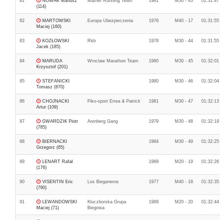
81
NOWAK Mariusz
Matner Running Team
1981
M30 - 43
01:31:47
(114)
82
MARTOWSKI
Europa Ubezpieczenia
1976
M40 - 17
01:31:55
Maciej (160)
83
KOZŁOWSKI
Rkb
1978
M30 - 44
01:31:55
Jacek (185)
84
MARUDA
Wroclaw Marathon Team
1980
M30 - 45
01:32:01
Krzysztof (201)
85
STEFANICKI
1980
M30 - 46
01:32:04
Tomasz (870)
86
CHOJNACKI
Piko-sport Errea & Patrick
1981
M30 - 47
01:32:13
Artur (109)
87
GWARDZIK Piotr
Arenberg Gang
1979
M30 - 48
01:32:19
(785)
88
BIERNACKI
1984
M30 - 49
01:32:25
Grzegorz (65)
89
LENART Rafał
1989
M20 - 19
01:32:26
(176)
90
VISENTIN Eric
Los Bieganeros
1977
M40 - 18
01:32:35
(790)
91
LEWANDOWSKI
Kluczborska Grupa
1989
M20 - 20
01:32:44
Maciej (71)
Biegowa