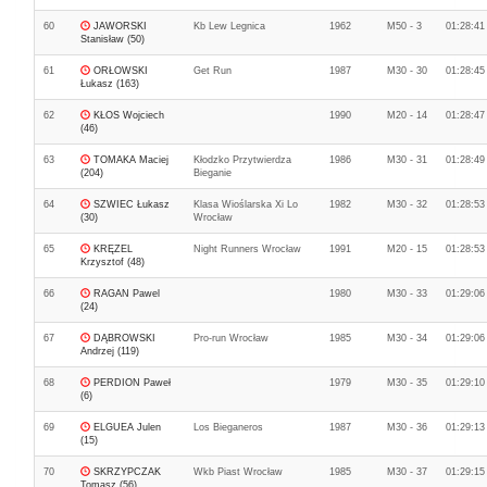
60
JAWORSKI
Kb Lew Legnica
1962
M50 - 3
01:28:41
Stanisław (50)
61
ORŁOWSKI
Get Run
1987
M30 - 30
01:28:45
Łukasz (163)
62
KŁOS Wojciech
1990
M20 - 14
01:28:47
(46)
63
TOMAKA Maciej
Kłodzko Przytwierdza
1986
M30 - 31
01:28:49
(204)
Bieganie
64
SZWIEC Łukasz
Klasa Wioślarska Xi Lo
1982
M30 - 32
01:28:53
(30)
Wrocław
65
KRĘZEL
Night Runners Wrocław
1991
M20 - 15
01:28:53
Krzysztof (48)
66
RAGAN Pawel
1980
M30 - 33
01:29:06
(24)
67
DĄBROWSKI
Pro-run Wrocław
1985
M30 - 34
01:29:06
Andrzej (119)
68
PERDION Paweł
1979
M30 - 35
01:29:10
(6)
69
ELGUEA Julen
Los Bieganeros
1987
M30 - 36
01:29:13
(15)
70
SKRZYPCZAK
Wkb Piast Wrocław
1985
M30 - 37
01:29:15
Tomasz (56)