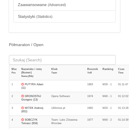
Zaawansowane
(Advanced)
Statystyki
(Statistics)
Półmaraton / Open
Msc
Nazwisko i imię
Klub
Rocznik
Ranking
Czas
(Numer)
Pos
Team
YoB
Time
Name (Bib)
1
PUTYRA Adam
1983
M30 - 1
01:11:47
(11)
2
GRONOSTAJ
Opera Software
1974
M40 - 1
01:12:02
Grzegorz (13)
3
WITEK Andrzej
140minut.pl
1992
M20 - 1
01:13:28
(852)
4
SOBCZYK
Team- Luks Żórawina-
1977
M40 - 2
01:14:39
Tomasz (834)
Wrocław