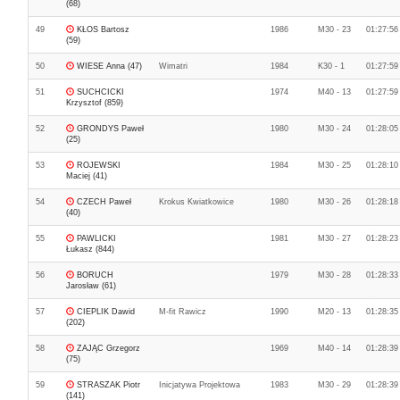
(68)
49
KŁOS Bartosz
1986
M30 - 23
01:27:56
(59)
50
WIESE Anna (47)
Wimatri
1984
K30 - 1
01:27:59
51
SUCHCICKI
1974
M40 - 13
01:27:59
Krzysztof (859)
52
GRONDYS Paweł
1980
M30 - 24
01:28:05
(25)
53
ROJEWSKI
1984
M30 - 25
01:28:10
Maciej (41)
54
CZECH Paweł
Krokus Kwiatkowice
1980
M30 - 26
01:28:18
(40)
55
PAWLICKI
1981
M30 - 27
01:28:23
Łukasz (844)
56
BORUCH
1979
M30 - 28
01:28:33
Jarosław (61)
57
CIEPLIK Dawid
M-fit Rawicz
1990
M20 - 13
01:28:35
(202)
58
ZAJĄC Grzegorz
1969
M40 - 14
01:28:39
(75)
59
STRASZAK Piotr
Inicjatywa Projektowa
1983
M30 - 29
01:28:39
(141)