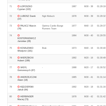
71
ŁOPOSZKO
1987
M30 - 38
01:29:19
Cyprian (102)
72
LUBOSZ Darek
Ngb Kłobuck
1978
M30 - 39
01:29:32
(37)
73
PALACZ Marcin
Optima Cardio Bunge
1977
M40 - 15
01:29:37
(76)
Runners Team
74
1984
M30 - 40
01:29:55
KOSTERKIEWICZ
Jarosław (28)
75
KOVALENKO
Brak
1973
M40 - 16
01:30:40
Wlodymir (181)
76
WIERZBICKI
1992
M20 - 16
01:30:49
Hubert (199)
77
VASYL
-
1988
M20 - 17
01:30:52
Gomonovych (67)
78
ANDRZEJCZAK
1985
M30 - 41
01:31:14
Adam (18)
79
KĘDZIERSKI
1992
M20 - 18
01:31:16
Jakub (64)
80
HERBINGER
1978
M30 - 42
01:31:42
Maciej (73)