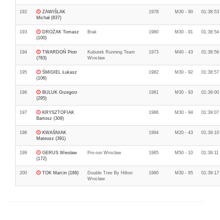
192
ZAWIŚLAK
1978
M30 - 90
01:38:53
Michał (837)
193
DROŻAK Tomasz
Brak
1980
M30 - 91
01:38:54
(100)
194
TWARDOŃ Piotr
Kubutek Running Team
1973
M40 - 43
01:38:56
(783)
Wrocław
195
ŚMIGIEL Łukasz
1982
M30 - 92
01:38:57
(106)
196
BULUK Grzegorz
1981
M30 - 93
01:39:00
(295)
197
KRYSZTOFIAK
1986
M30 - 94
01:39:07
Bartosz (309)
198
KWAŚNIAK
1994
M20 - 43
01:39:10
Mateusz (391)
199
GERUS Wiesław
Pro-run Wrocław
1965
M50 - 10
01:39:11
(172)
200
TOK Marcin (189)
Double Tree By Hilton
1980
M30 - 95
01:39:17
Wrocław