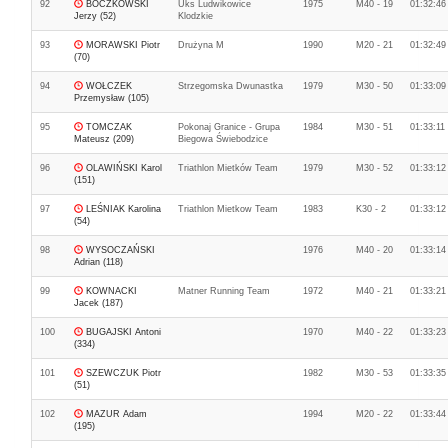
92
BOCZKOWSKI
Uks Ludwikowice
1975
M40 - 19
01:32:46
Jerzy (52)
Klodzkie
93
MORAWSKI Piotr
Drużyna M
1990
M20 - 21
01:32:49
(70)
94
WOŁCZEK
Strzegomska Dwunastka
1979
M30 - 50
01:33:09
Przemysław (105)
95
TOMCZAK
Pokonaj Granice - Grupa
1984
M30 - 51
01:33:11
Mateusz (209)
Biegowa Świebodzice
96
OLAWIŃSKI Karol
Triathlon Mietków Team
1979
M30 - 52
01:33:12
(151)
97
LEŚNIAK Karolina
Triathlon Mietkow Team
1983
K30 - 2
01:33:12
(54)
98
WYSOCZAŃSKI
1976
M40 - 20
01:33:14
Adrian (118)
99
KOWNACKI
Matner Running Team
1972
M40 - 21
01:33:21
Jacek (187)
100
BUGAJSKI Antoni
1970
M40 - 22
01:33:23
(334)
101
SZEWCZUK Piotr
1982
M30 - 53
01:33:35
(51)
102
MAZUR Adam
1994
M20 - 22
01:33:44
(195)