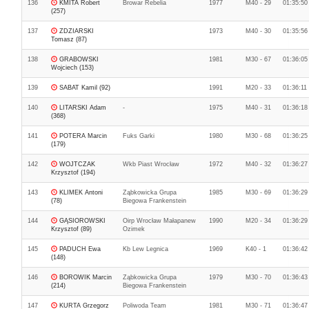
136
KMITA Robert
Browar Rebelia
1977
M40 - 29
01:35:50
(257)
137
ZDZIARSKI
1973
M40 - 30
01:35:56
Tomasz (87)
138
GRABOWSKI
1981
M30 - 67
01:36:05
Wojciech (153)
139
SABAT Kamil (92)
1991
M20 - 33
01:36:11
140
LITARSKI Adam
-
1975
M40 - 31
01:36:18
(368)
141
POTERA Marcin
Fuks Garki
1980
M30 - 68
01:36:25
(179)
142
WOJTCZAK
Wkb Piast Wrocław
1972
M40 - 32
01:36:27
Krzysztof (194)
143
KLIMEK Antoni
Ząbkowicka Grupa
1985
M30 - 69
01:36:29
(78)
Biegowa Frankenstein
144
GĄSIOROWSKI
Oirp Wrocław Małapanew
1990
M20 - 34
01:36:29
Krzysztof (89)
Ozimek
145
PADUCH Ewa
Kb Lew Legnica
1969
K40 - 1
01:36:42
(148)
146
BOROWIK Marcin
Ząbkowicka Grupa
1979
M30 - 70
01:36:43
(214)
Biegowa Frankenstein
147
KURTA Grzegorz
Poliwoda Team
1981
M30 - 71
01:36:47