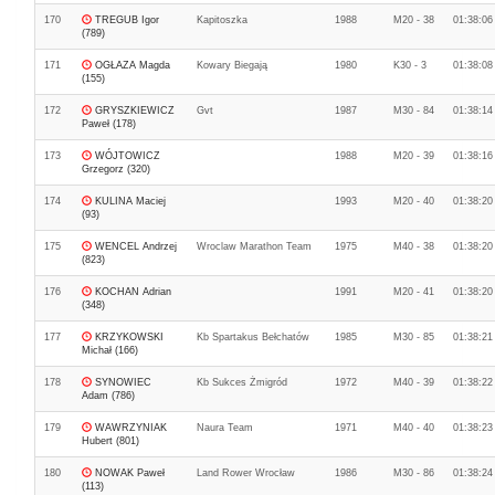
170
TREGUB Igor
Kapitoszka
1988
M20 - 38
01:38:06
(789)
171
OGŁAZA Magda
Kowary Biegają
1980
K30 - 3
01:38:08
(155)
172
GRYSZKIEWICZ
Gvt
1987
M30 - 84
01:38:14
Paweł (178)
173
WÓJTOWICZ
1988
M20 - 39
01:38:16
Grzegorz (320)
174
KULINA Maciej
1993
M20 - 40
01:38:20
(93)
175
WENCEL Andrzej
Wroclaw Marathon Team
1975
M40 - 38
01:38:20
(823)
176
KOCHAN Adrian
1991
M20 - 41
01:38:20
(348)
177
KRZYKOWSKI
Kb Spartakus Bełchatów
1985
M30 - 85
01:38:21
Michał (166)
178
SYNOWIEC
Kb Sukces Żmigród
1972
M40 - 39
01:38:22
Adam (786)
179
WAWRZYNIAK
Naura Team
1971
M40 - 40
01:38:23
Hubert (801)
180
NOWAK Paweł
Land Rower Wrocław
1986
M30 - 86
01:38:24
(113)