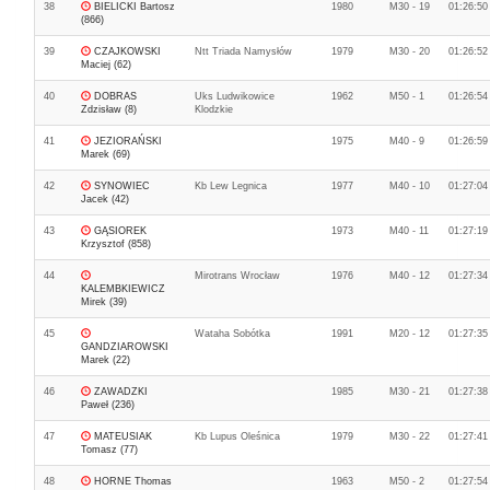
38
BIELICKI Bartosz
1980
M30 - 19
01:26:50
(866)
39
CZAJKOWSKI
Ntt Triada Namysłów
1979
M30 - 20
01:26:52
Maciej (62)
40
DOBRAS
Uks Ludwikowice
1962
M50 - 1
01:26:54
Zdzisław (8)
Klodzkie
41
JEZIORAŃSKI
1975
M40 - 9
01:26:59
Marek (69)
42
SYNOWIEC
Kb Lew Legnica
1977
M40 - 10
01:27:04
Jacek (42)
43
GĄSIOREK
1973
M40 - 11
01:27:19
Krzysztof (858)
44
Mirotrans Wrocław
1976
M40 - 12
01:27:34
KALEMBKIEWICZ
Mirek (39)
45
Wataha Sobótka
1991
M20 - 12
01:27:35
GANDZIAROWSKI
Marek (22)
46
ZAWADZKI
1985
M30 - 21
01:27:38
Paweł (236)
47
MATEUSIAK
Kb Lupus Oleśnica
1979
M30 - 22
01:27:41
Tomasz (77)
48
HORNE Thomas
1963
M50 - 2
01:27:54