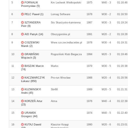
5
FORNALIK
Km Lwówek Wielkopolski
1975
M40 - 3
01:16:46
Przemysław (5)
6
PELC Paweł (1)
Lomag Software
1978
M30 - 2
01:16:50
7
SZTANDERA
Sts Skarżysko-kamienna
1987
M30 - 3
01:19:24
Piotr (9)
8
AID Patryk (14)
Obozygorskie.pl
1991
M20 - 2
01:19:28
9
CISZEWSKI
Www.szczecindlaciebie.pl
1978
M30 - 4
01:19:31
Marek (2)
10
GRABIŃSKI
Rogoziński Klub Biegacza
1994
M20 - 3
01:19:46
Wojciech (3)
11
BASZAK Marcin
Marko
1979
M30 - 5
01:20:38
(74)
12
KACZMARCZYK
Pro-run Wrocław
1988
M20 - 4
01:20:56
Łukasz (850)
13
KUZMINSKYI
Sbr88
1989
M20 - 5
01:21:31
Andrii (45)
14
KORZEŃ Artur
Atma
1976
M40 - 4
01:22:39
(23)
15
URAMEK
1974
M40 - 5
01:22:40
Grzegorz (44)
16
KUTAJ Dawid
Klasztor Księgi
1990
M20 - 6
01:23:01