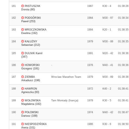
181
PASTUSZAK
1987
K30 - 4
01:38:28
Dorota (80)
182
PODGÓRSKI
1984
M30 - 87
01:38:34
Paweł (253)
183
MROCZKOWSKA
1994
K20 - 1
01:38:35
Ewelina (192)
184
KAŁUŻNY
1979
M30 - 88
01:38:35
Sebastian (212)
185
DULNIK Kamil
1991
M20 - 42
01:38:36
(347)
186
HOWORSKI
-
1976
M40 - 41
01:38:36
Grzegorz (191)
187
ZIEMBA
Wroclaw Marathon Team
1979
M30 - 89
01:38:38
Arkadiusz (198)
188
HAWRON
1972
K40 - 2
01:38:41
Agnieszka (83)
189
WOŁOWSKA
Tam Montady (francja)
1978
K30 - 5
01:38:41
Magdalena (182)
190
POŁOMSKI
1974
M40 - 42
01:38:47
Dariusz (168)
191
NIESPODZIŃSKA
1986
K30 - 6
01:38:50
Aneta (101)