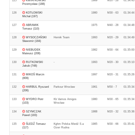
125
KWIATKOWSKI
1989
M20 - 28
01:34:43
Przemysław (188)
126
KOTŁOWSKI
1980
M30 - 63
01:34:44
Michał (197)
127
ABRAMIK
1975
M40 - 28
01:34:48
Tomasz (110)
128
WYSOCZAŃSKI
Hernik Team
1993
M20 - 29
01:34:49
Sławomir (184)
129
NIEBUDEK
1982
M30 - 64
01:35:00
Mateusz (208)
130
RUTKOWSKI
-
1993
M20 - 30
01:35:10
Jakub (748)
131
MIKOŚ Marcin
1997
M20 - 31
01:35:26
(809)
132
HARBUL Ryszard
Parkour Wrocław
1961
M50 - 7
01:35:34
(206)
133
WYDRO Piotr
Kb Vamos Amigos
1980
M30 - 65
01:35:34
(103)
Wrocław
134
SZYMCZAK
1988
M20 - 32
01:35:36
Pawel (183)
135
ŚLEDŹ Tomasz
Kghm Polska Miedź S.a
1985
M30 - 66
01:35:41
(117)
Ozwr Rudna