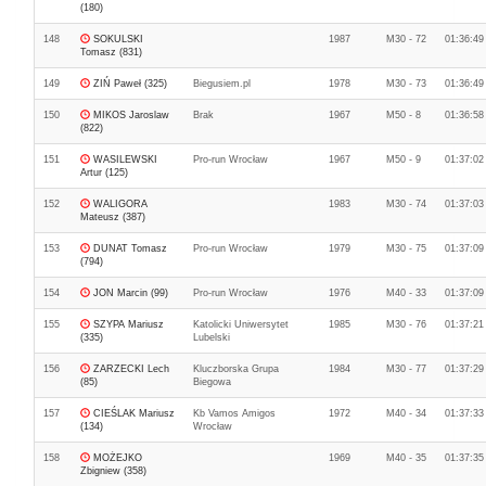
(180)
148
SOKULSKI
1987
M30 - 72
01:36:49
Tomasz (831)
149
ZIŃ Paweł (325)
Biegusiem.pl
1978
M30 - 73
01:36:49
150
MIKOS Jaroslaw
Brak
1967
M50 - 8
01:36:58
(822)
151
WASILEWSKI
Pro-run Wrocław
1967
M50 - 9
01:37:02
Artur (125)
152
WALIGORA
1983
M30 - 74
01:37:03
Mateusz (387)
153
DUNAT Tomasz
Pro-run Wrocław
1979
M30 - 75
01:37:09
(794)
154
JON Marcin (99)
Pro-run Wrocław
1976
M40 - 33
01:37:09
155
SZYPA Mariusz
Katolicki Uniwersytet
1985
M30 - 76
01:37:21
(335)
Lubelski
156
ZARZECKI Lech
Kluczborska Grupa
1984
M30 - 77
01:37:29
(85)
Biegowa
157
CIEŚLAK Mariusz
Kb Vamos Amigos
1972
M40 - 34
01:37:33
(134)
Wrocław
158
MOŻEJKO
1969
M40 - 35
01:37:35
Zbigniew (358)