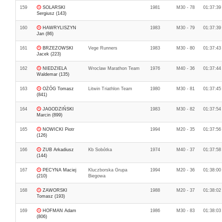
159
SOLARSKI
1981
M30 - 78
01:37:39
Sergiusz (143)
160
HAWRYLISZYN
1983
M30 - 79
01:37:39
Jan (86)
161
BRZEZOWSKI
Vege Runners
1983
M30 - 80
01:37:43
Jacek (223)
162
NIEDZIELA
Wroclaw Marathon Team
1976
M40 - 36
01:37:44
Waldemar (135)
163
OŻÓG Tomasz
Litwin Triathlon Team
1980
M30 - 81
01:37:45
(841)
164
JAGODZIŃSKI
1983
M30 - 82
01:37:54
Marcin (899)
165
NOWICKI Piotr
1994
M20 - 35
01:37:56
(126)
166
ZUB Arkadiusz
Kb Sobótka
1974
M40 - 37
01:37:58
(144)
167
PECYNA Maciej
Kluczborska Grupa
1994
M20 - 36
01:38:00
(210)
Biegowa
168
ZAWORSKI
1988
M20 - 37
01:38:02
Tomasz (193)
169
HOFMAN Adam
1986
M30 - 83
01:38:03
(806)