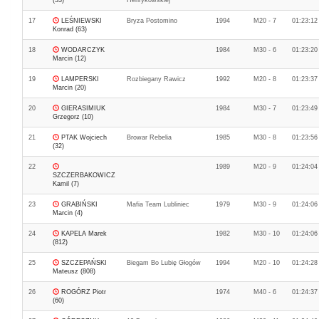
(33)
Henrykowskiej
17
LEŚNIEWSKI
Bryza Postomino
1994
M20 - 7
01:23:12
Konrad (63)
18
WODARCZYK
1984
M30 - 6
01:23:20
Marcin (12)
19
LAMPERSKI
Rozbiegany Rawicz
1992
M20 - 8
01:23:37
Marcin (20)
20
GIERASIMIUK
1984
M30 - 7
01:23:49
Grzegorz (10)
21
PTAK Wojciech
Browar Rebelia
1985
M30 - 8
01:23:56
(32)
22
1989
M20 - 9
01:24:04
SZCZERBAKOWICZ
Kamil (7)
23
GRABIŃSKI
Mafia Team Lubliniec
1979
M30 - 9
01:24:06
Marcin (4)
24
KAPELA Marek
1982
M30 - 10
01:24:06
(812)
25
SZCZEPAŃSKI
Biegam Bo Lubię Głogów
1994
M20 - 10
01:24:28
Mateusz (808)
26
ROGÓRZ Piotr
1974
M40 - 6
01:24:37
(60)