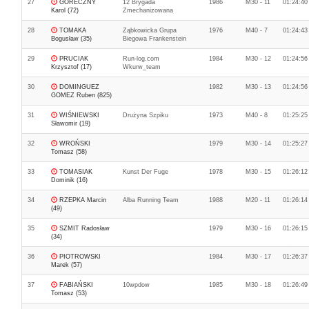
27
GÓRECZNY
12 Brygada
1986
M30 - 11
01:24:40
Karol (72)
Zmechanizowana
28
TOMAKA
Ząbkowicka Grupa
1976
M40 - 7
01:24:43
Bogusław (35)
Biegowa Frankenstein
29
PRUCIAK
Run-log.com
1984
M30 - 12
01:24:56
Krzysztof (17)
Wkurw_team
30
DOMINGUEZ
1982
M30 - 13
01:24:56
GOMEZ Ruben (825)
31
WIŚNIEWSKI
Drużyna Szpiku
1973
M40 - 8
01:25:25
Sławomir (19)
32
WROŃSKI
1979
M30 - 14
01:25:27
Tomasz (58)
33
TOMASIAK
Kunst Der Fuge
1978
M30 - 15
01:26:12
Dominik (16)
34
RZEPKA Marcin
Alba Running Team
1988
M20 - 11
01:26:14
(49)
35
SZMIT Radosław
1979
M30 - 16
01:26:15
(34)
36
PIOTROWSKI
1984
M30 - 17
01:26:37
Marek (57)
37
FABIAŃSKI
10wpdow
1985
M30 - 18
01:26:49
Tomasz (53)