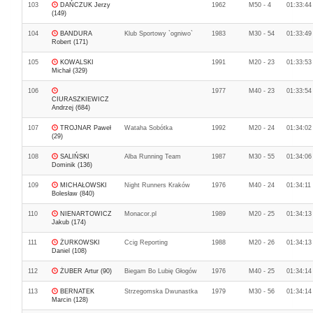
103
DAŃCZUK Jerzy
1962
M50 - 4
01:33:44
(149)
104
BANDURA
Klub Sportowy `ogniwo`
1983
M30 - 54
01:33:49
Robert (171)
105
KOWALSKI
1991
M20 - 23
01:33:53
Michał (329)
106
1977
M40 - 23
01:33:54
CIURASZKIEWICZ
Andrzej (684)
107
TROJNAR Paweł
Wataha Sobótka
1992
M20 - 24
01:34:02
(29)
108
SALIŃSKI
Alba Running Team
1987
M30 - 55
01:34:06
Dominik (136)
109
MICHAŁOWSKI
Night Runners Kraków
1976
M40 - 24
01:34:11
Bolesław (840)
110
NIENARTOWICZ
Monacor.pl
1989
M20 - 25
01:34:13
Jakub (174)
111
ŻURKOWSKI
Ccig Reporting
1988
M20 - 26
01:34:13
Daniel (108)
112
ŻUBER Artur (90)
Biegam Bo Lubię Głogów
1976
M40 - 25
01:34:14
113
BERNATEK
Strzegomska Dwunastka
1979
M30 - 56
01:34:14
Marcin (128)