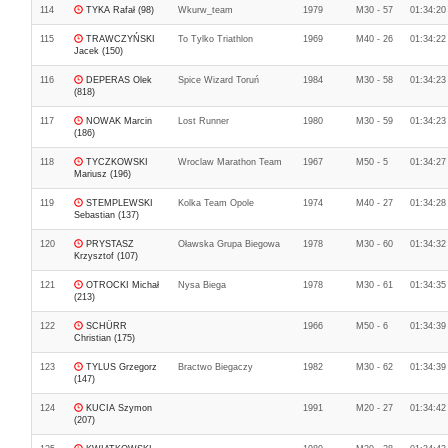
114
TYKA Rafał (98)
Wkurw_team
1979
M30 - 57
01:34:20
115
TRAWCZYŃSKI
To Tylko Triathlon
1969
M40 - 26
01:34:22
Jacek (150)
116
DEPERAS Olek
Spice Wizard Toruń
1984
M30 - 58
01:34:23
(818)
117
NOWAK Marcin
Lost Runner
1980
M30 - 59
01:34:23
(186)
118
TYCZKOWSKI
Wroclaw Marathon Team
1967
M50 - 5
01:34:27
Mariusz (196)
119
STEMPLEWSKI
Kolka Team Opole
1974
M40 - 27
01:34:28
Sebastian (137)
120
PRYSTASZ
Oławska Grupa Biegowa
1978
M30 - 60
01:34:32
Krzysztof (107)
121
OTROCKI Michał
Nysa Biega
1978
M30 - 61
01:34:35
(213)
122
SCHÜRR
1966
M50 - 6
01:34:39
Christian (175)
123
TYLUS Grzegorz
Bractwo Biegaczy
1982
M30 - 62
01:34:39
(147)
124
KUCIA Szymon
1991
M20 - 27
01:34:42
(207)