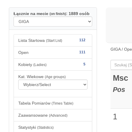
Łącznie na mecie
: 1889 osób
(on finish)
Lista Startowa
112
(Start List)
GIGA / Op
Open
111
Kobiety
5
(Ladies)
Msc
Kat. Wiekowe
(Age groups)
Pos
Tabela Pomiarów
(Times Table)
1
Zaawansowane
(Advanced)
Statystyki
(Statistics)