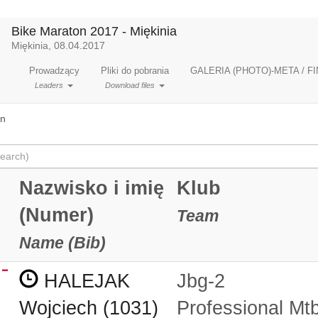
Bike Maraton 2017 - Miękinia
Miękinia, 08.04.2017
Prowadzący
Pliki do pobrania
GALERIA (PHOTO)-META / FI
Leaders
Download files
en
Nazwisko i imię
Klub
(Numer)
Team
Name (Bib)
HALEJAK
Jbg-2
Wojciech (1031)
Professional Mt