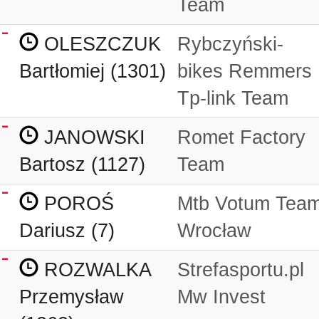
Team
OLESZCZUK
Rybczyński-
Bartłomiej (1301)
bikes Remmers
Tp-link Team
JANOWSKI
Romet Factory
Bartosz (1127)
Team
POROŚ
Mtb Votum Tea
Dariusz (7)
Wrocław
ROZWALKA
Strefasportu.pl
Przemysław
Mw Invest