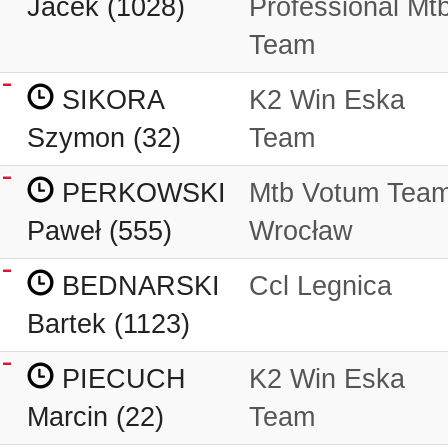
Jacek (1028)
Professional Mt
Team
SIKORA
K2 Win Eska
Szymon (32)
Team
PERKOWSKI
Mtb Votum Tea
Paweł (555)
Wrocław
BEDNARSKI
Ccl Legnica
Bartek (1123)
PIECUCH
K2 Win Eska
Marcin (22)
Team