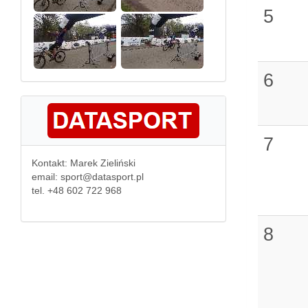
5
6
7
Kontakt: Marek Zieliński
email: sport@datasport.pl
tel. +48 602 722 968
8