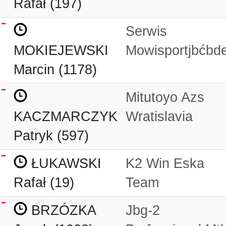
Rafał (197)
Serwis
MOKIEJEWSKI
Mowisportjbćbd
Marcin (1178)
Mitutoyo Azs
KACZMARCZYK
Wratislavia
Patryk (597)
ŁUKAWSKI
K2 Win Eska
Rafał (19)
Team
BRZÓZKA
Jbg-2