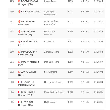
295
BOGDAJEWSKI
Insert Team
1975
M4 - 79
01:25:44
Grzegorz (890)
296
FINK Fabian (626)
Cyklosport
1973
M4 - 80
01:25:47
Bolesławiec
297
PRZYBYLSKI
Lskk Lityński
1977
M4 - 81
01:25:47
Piotr (558)
Bełchatów
298
SZRAUCNER
Wkb Meta
1969
M4 - 82
01:25:48
Mirosław (98)
Lubliniec
299
BIELIŃSKI Piotr
Active Jet
1967
M5 - 35
01:25:53
(637)
300
MIKOŁAJCZYK
Zgrupka Team
1992
M2 - 70
01:25:55
Sebastian (34)
301
MUZYK Mateusz
Dar Bud Team
1988
M2 - 71
01:25:57
(470)
302
JANIC Łukasz
Stc Stargard
1989
M2 - 72
01:26:04
(104)
303
KRZYSZTOF
Oś Racing Team
1989
M2 - 73
01:26:04
Majchrzak (261)
304
BURTOWSKI
Prom Riders Team
1998
M2 - 74
01:26:05
Damian (229)
305
KOWALSKI
Cykloopole
1989
M2 - 75
01:26:06
Grzegorz (154)