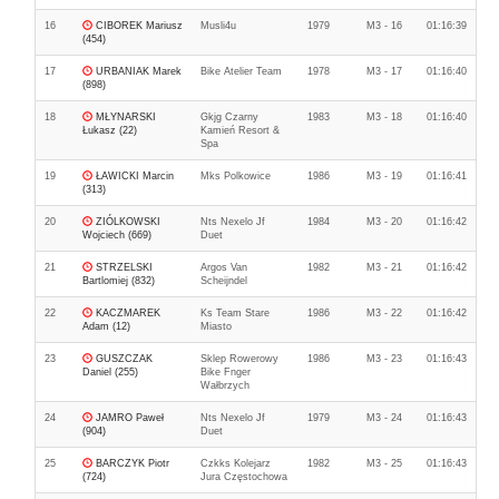
16
CIBOREK Mariusz
Musli4u
1979
M3 - 16
01:16:39
(454)
17
URBANIAK Marek
Bike Atelier Team
1978
M3 - 17
01:16:40
(898)
18
MŁYNARSKI
Gkjg Czarny
1983
M3 - 18
01:16:40
Łukasz (22)
Kamień Resort &
Spa
19
ŁAWICKI Marcin
Mks Polkowice
1986
M3 - 19
01:16:41
(313)
20
ZIÓLKOWSKI
Nts Nexelo Jf
1984
M3 - 20
01:16:42
Wojciech (669)
Duet
21
STRZELSKI
Argos Van
1982
M3 - 21
01:16:42
Bartlomiej (832)
Scheijndel
22
KACZMAREK
Ks Team Stare
1986
M3 - 22
01:16:42
Adam (12)
Miasto
23
GUSZCZAK
Sklep Rowerowy
1986
M3 - 23
01:16:43
Daniel (255)
Bike Fnger
Wałbrzych
24
JAMRO Paweł
Nts Nexelo Jf
1979
M3 - 24
01:16:43
(904)
Duet
25
BARCZYK Piotr
Czkks Kolejarz
1982
M3 - 25
01:16:43
(724)
Jura Częstochowa