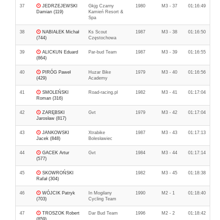
37
JEDRZEJEWSKI
Gkjg Czarny
1980
M3 - 37
01:16:49
Damian (119)
Kamień Resort &
Spa
38
NABIAŁEK Michał
Ks Scout
1987
M3 - 38
01:16:50
(744)
Częstochowa
39
ALICKUN Eduard
Par-bud Team
1987
M3 - 39
01:16:55
(864)
40
PIRÓG Paweł
Huzar Bike
1979
M3 - 40
01:16:56
(429)
Academy
41
SMOLEŃSKI
Road-racing.pl
1982
M3 - 41
01:17:04
Roman (316)
42
ZARĘBSKI
Gvt
1979
M3 - 42
01:17:04
Jarosław (817)
43
JANKOWSKI
Xtrabike
1987
M3 - 43
01:17:13
Jacek (848)
Bolesławiec
44
GACEK Artur
Gvt
1984
M3 - 44
01:17:14
(577)
45
SKOWROŃSKI
1982
M3 - 45
01:18:38
Rafał (304)
46
WÓJCIK Patryk
In Mogilany
1990
M2 - 1
01:18:40
(703)
Cycling Team
47
TROSZOK Robert
Dar Bud Team
1996
M2 - 2
01:18:42
(859)