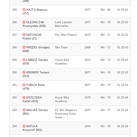
(366)
285
HAJTO Mateusz
1977
M4 - 69
01:25:41
(257)
286
OLEJNICZAK
Lskk Lityński
1977
M4 - 70
01:25:42
Przemysław (628)
Bełchatów
287
MATUSZAK
Rsc Bike Rawicz
1976
M4 - 71
01:25:42
Robert (21)
288
KRĘŻEL Grzegorz
Sku Team
1968
M4 - 72
01:25:43
(648)
289
ŁABĘDŹ Tomasz
Huzar Bike
1974
M4 - 73
01:25:43
(679)
Academy
290
KREMER Tomasz
1977
M4 - 74
01:25:43
(512)
291
FABICH Rafal
1977
M4 - 75
01:25:43
(479)
292
OSZCZĘDA
Huzar Bike
1975
M4 - 76
01:25:44
Daniel (416)
Academy
293
MACIAŚ Tomasz
K2 Win Magazyn
1970
M4 - 77
01:25:44
(891)
Rowerowy Eska
Team
294
MATULA
1974
M4 - 78
01:25:44
Krzysztof (901)