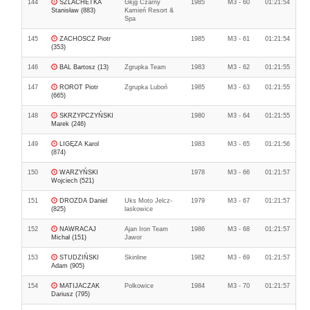
144
SZLACHETKA
Gkjg Czarny
1985
M3 - 60
01:21:54
Stanisław (883)
Kamień Resort &
Spa
145
ZACHOSCZ Piotr
1985
M3 - 61
01:21:54
(353)
146
BAL Bartosz (13)
Zgrupka Team
1983
M3 - 62
01:21:55
147
ROROT Piotr
Zgrupka Luboń
1985
M3 - 63
01:21:55
(665)
148
SKRZYPCZYŃSKI
1980
M3 - 64
01:21:55
Marek (246)
149
LIGĘZA Karol
1983
M3 - 65
01:21:56
(874)
150
WARZYŃSKI
1978
M3 - 66
01:21:57
Wojciech (521)
151
DROZDA Daniel
Uks Moto Jelcz-
1979
M3 - 67
01:21:57
(825)
laskowice
152
NAWRACAJ
Ajan Iron Team
1986
M3 - 68
01:21:57
Michał (151)
Jawor
153
STUDZIŃSKI
Skinline
1982
M3 - 69
01:21:57
Adam (905)
154
MATIJACZAK
Polkowice
1984
M3 - 70
01:21:57
Dariusz (795)