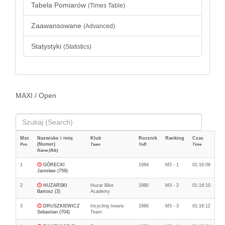
Tabela Pomiarów
(Times Table)
Zaawansowane
(Advanced)
Statystyki
(Statistics)
MAXI / Open
Msc
Nazwisko i imię
Klub
Rocznik
Ranking
Czas
(Numer)
Pos
Team
YoB
Time
Name (Bib)
1
GÓRECKI
1984
M3 - 1
01:16:09
Jarosław (759)
2
HUZARSKI
Huzar Bike
1980
M3 - 2
01:16:10
Bartosz (3)
Academy
3
DRUSZKIEWICZ
Incycling Inowis
1986
M3 - 3
01:16:12
Sebastian (704)
Team