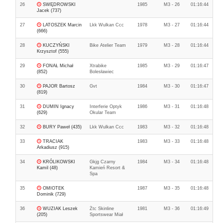
26
SWĘDROWSKI
1985
M3 - 26
01:16:44
Jacek (737)
27
LATOSZEK Marcin
Lkk Wulkan Ccc
1978
M3 - 27
01:16:44
(666)
28
KUCZYŃSKI
Bike Atelier Team
1979
M3 - 28
01:16:44
Krzysztof (555)
29
FONAŁ Michał
Xtrabike
1985
M3 - 29
01:16:47
(852)
Bolesławiec
30
PAJOR Bartosz
Gvt
1984
M3 - 30
01:16:47
(819)
31
DUMIN Ignacy
Interferie Optyk
1986
M3 - 31
01:16:48
(629)
Okular Team
32
BURY Paweł (435)
Lkk Wulkan Ccc
1983
M3 - 32
01:16:48
33
TRACIAK
1983
M3 - 33
01:16:48
Arkadiusz (915)
34
KRÓLIKOWSKI
Gkjg Czarny
1984
M3 - 34
01:16:48
Kamil (48)
Kamień Resort &
Spa
35
OMIOTEK
1987
M3 - 35
01:16:48
Dominik (729)
36
WUZIAK Leszek
Żtc Skinline
1981
M3 - 36
01:16:49
(205)
Sportswear Miał