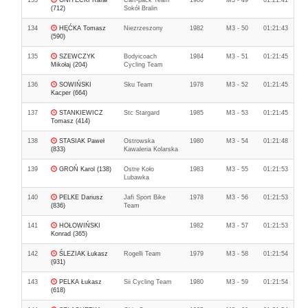
133
GNITECKI Rafał
Cart-pack Team
1980
M3 - 49
01:21:41
(712)
Sokół Bralin
134
HĘĆKA Tomasz
Niezrzeszony
1982
M3 - 50
01:21:43
(590)
135
SZEWCZYK
Bodyicoach
1984
M3 - 51
01:21:45
Mikołaj (204)
Cycling Team
136
SOWIŃSKI
Sku Team
1978
M3 - 52
01:21:45
Kacper (664)
137
STANKIEWICZ
Stc Stargard
1985
M3 - 53
01:21:45
Tomasz (414)
138
STASIAK Paweł
Ostrowska
1980
M3 - 54
01:21:48
(833)
Kawaleria Kolarska
139
GROŃ Karol (138)
Ostre Koło
1983
M3 - 55
01:21:53
Lubawka
140
PELKE Dariusz
Jafi Sport Bike
1978
M3 - 56
01:21:53
(836)
Team
141
HOŁOWIŃSKI
1982
M3 - 57
01:21:53
Konrad (365)
142
ŚLEZIAK Łukasz
Rogelli Team
1979
M3 - 58
01:21:54
(931)
143
PELKA Łukasz
Sii Cycling Team
1980
M3 - 59
01:21:54
(618)