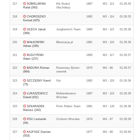
317
SOBIELARSKI
Ktk Ktukol
1987
M3 - 113
01:26:35
Rafał (393)
Głuchołazy
318
CHOROSZKO
1982
M3 - 114
01:26:35
Konrad (425)
319
OLECH Jakub
Jungheinrich Team
1980
M3 - 115
01:26:36
(369)
320
MAŁKOWSKI
Bikestacja.pl
1981
M3 - 116
01:26:36
Adrian (290)
321
BUDZYŃSKI
1985
M3 - 117
01:26:37
Adam (237)
322
BADURA Roman
Rowerowy Bytom-
1970
M4 - 86
01:26:37
(894)
rowerek
323
SZCZĘSNY Kamil
Gvt
1982
M3 - 118
01:26:38
(75)
324
ŁUKASZEWICZ
Multiendurance
1987
M3 - 119
01:26:38
Dawid (611)
Wrocław
325
SZKARADEK
Prom Riders Team
1981
M3 - 120
01:26:38
Mariusz (242)
326
POLI Leonardo
Ciclismo Wrocław
1974
M4 - 87
01:26:39
(44)
327
KAJFASZ Damian
1977
M4 - 88
01:26:40
(503)