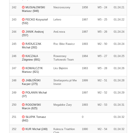
242
MUSIAŁOWSKI
Niezrzeszony
1958
M5 - 24
01:24:21
Mariusz (946)
243
FECKO Krzysztof
Lefero
1967
M5 - 25
01:24:22
(532)
244
JANIK Andrzej
And.nova
1967
M5 - 26
01:24:24
(557)
245
RATAJCZAK
Rsc Bike Rawicz
1993
M2 - 50
01:24:24
Michał (282)
246
KACZAŁA
Rowerowy
1964
M5 - 27
01:24:25
Zbigniew (691)
Turkowski Team
247
KOWALCZYK
Lks Błękitni
1963
M5 - 28
01:24:26
Mariusz (821)
248
JABŁOŃSKI
Strefasportu.pl Mw
1999
M2 - 51
01:24:28
Kacper (275)
Invest
249
POLANIN Michał
1997
M2 - 52
01:24:29
(37)
250
ROGOWSKI
Megabike Żary
1993
M2 - 53
01:24:31
Marcin (625)
251
SŁUPIK Tomasz
0
01:24:32
(842)
252
KUR Michał (249)
Kulesza Triathlon
1990
M2 - 54
01:24:32
Club