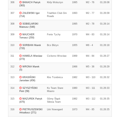
306
BANACH Patryk
Kkfp Wolsztyn
1995
M2 - 76
01:26:08
(363)
307
ZALEWSKI Igor
Triathlon Club Gm
1993
M2 - 77
01:26:09
(714)
Roads
308
SOBIELARSKI
1995
M2 - 78
01:26:14
Mateusz (546)
309
MAJCHER
Fenix Tychy
1970
M4 - 83
01:26:14
Tomasz (250)
310
SORBIAN Marek
Bcs Bliżyn
1955
M6 - 4
01:26:18
(733)
311
HAMELA Wieslaw
Ciclismo Wrocław
1969
M4 - 84
01:26:27
(273)
312
WRONA Marek
1966
M5 - 36
01:26:29
(5)
313
KRASIŃSKI
Kks Trzebnica
1982
M3 - 110
01:26:32
Jarosław (456)
314
SZYSZYŃSKI
Ks Team Stare
1980
M3 - 111
01:26:33
Piotr (58)
Miasto
315
MAZUREK Patryk
Górny Śląsk
1982
M3 - 112
01:26:35
(475)
Silesia Team
316
PIETRUSZEWSKI
Lkk Nowogard
1973
M4 - 85
01:26:35
Arkadiusz (271)