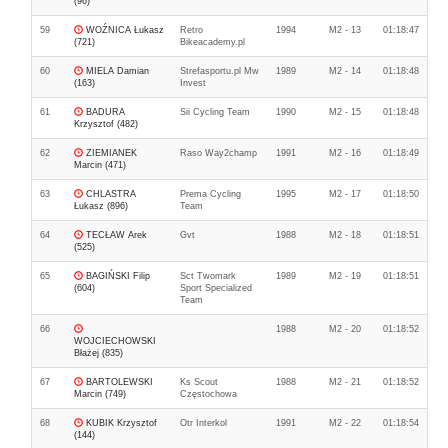
(96)
59
WOŹNICA Łukasz
Retro
1994
M2 - 13
01:18:47
(721)
Bikeacademy.pl
60
MIELA Damian
Strefasportu.pl Mw
1989
M2 - 14
01:18:48
(163)
Invest
61
BADURA
Sii Cycling Team
1990
M2 - 15
01:18:48
Krzysztof (482)
62
ZIEMIANEK
Raso Way2champ
1991
M2 - 16
01:18:49
Marcin (471)
63
CHLASTRA
Prema Cycling
1995
M2 - 17
01:18:50
Łukasz (896)
Team
64
TECŁAW Arek
Gvt
1988
M2 - 18
01:18:51
(525)
65
BAGIŃSKI Filip
Sct Twomark
1989
M2 - 19
01:18:51
(604)
Sport Specialized
Team
66
1988
M2 - 20
01:18:52
WOJCIECHOWSKI
Błażej (835)
67
BARTOLEWSKI
Ks Scout
1988
M2 - 21
01:18:52
Marcin (749)
Częstochowa
68
KUBIK Krzysztof
Otr Interkol
1991
M2 - 22
01:18:54
(144)