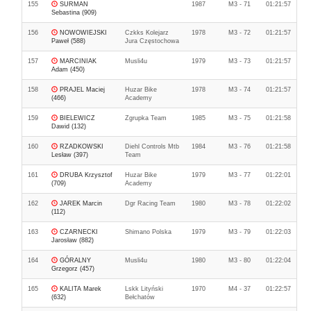
155
SURMAN
1987
M3 - 71
01:21:57
Sebastina (909)
156
NOWOWIEJSKI
Czkks Kolejarz
1978
M3 - 72
01:21:57
Paweł (588)
Jura Częstochowa
157
MARCINIAK
Musli4u
1979
M3 - 73
01:21:57
Adam (450)
158
PRAJEL Maciej
Huzar Bike
1978
M3 - 74
01:21:57
(466)
Academy
159
BIELEWICZ
Zgrupka Team
1985
M3 - 75
01:21:58
Dawid (132)
160
RZADKOWSKI
Diehl Controls Mtb
1984
M3 - 76
01:21:58
Lesław (397)
Team
161
DRUBA Krzysztof
Huzar Bike
1979
M3 - 77
01:22:01
(709)
Academy
162
JAREK Marcin
Dgr Racing Team
1980
M3 - 78
01:22:02
(112)
163
CZARNECKI
Shimano Polska
1979
M3 - 79
01:22:03
Jarosław (882)
164
GÓRALNY
Musli4u
1980
M3 - 80
01:22:04
Grzegorz (457)
165
KALITA Marek
Lskk Lityński
1970
M4 - 37
01:22:57
(632)
Bełchatów