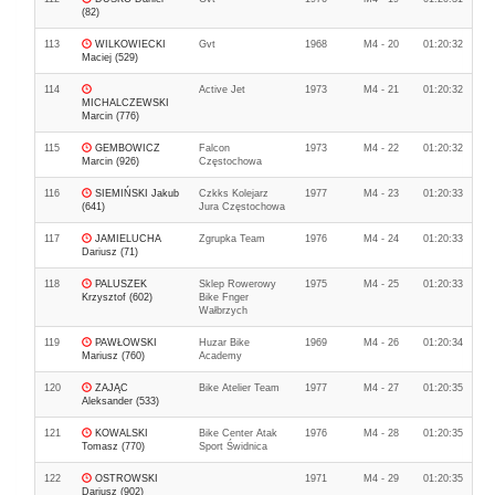
(82)
113
WILKOWIECKI
Gvt
1968
M4 - 20
01:20:32
Maciej (529)
114
Active Jet
1973
M4 - 21
01:20:32
MICHALCZEWSKI
Marcin (776)
115
GEMBOWICZ
Falcon
1973
M4 - 22
01:20:32
Marcin (926)
Częstochowa
116
SIEMIŃSKI Jakub
Czkks Kolejarz
1977
M4 - 23
01:20:33
(641)
Jura Częstochowa
117
JAMIELUCHA
Zgrupka Team
1976
M4 - 24
01:20:33
Dariusz (71)
118
PALUSZEK
Sklep Rowerowy
1975
M4 - 25
01:20:33
Krzysztof (602)
Bike Fnger
Wałbrzych
119
PAWŁOWSKI
Huzar Bike
1969
M4 - 26
01:20:34
Mariusz (760)
Academy
120
ZAJĄC
Bike Atelier Team
1977
M4 - 27
01:20:35
Aleksander (533)
121
KOWALSKI
Bike Center Atak
1976
M4 - 28
01:20:35
Tomasz (770)
Sport Świdnica
122
OSTROWSKI
1971
M4 - 29
01:20:35
Dariusz (902)