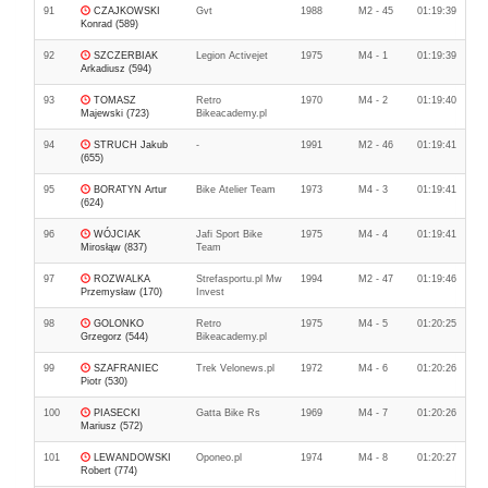
91
CZAJKOWSKI
Gvt
1988
M2 - 45
01:19:39
Konrad (589)
92
SZCZERBIAK
Legion Activejet
1975
M4 - 1
01:19:39
Arkadiusz (594)
93
TOMASZ
Retro
1970
M4 - 2
01:19:40
Majewski (723)
Bikeacademy.pl
94
STRUCH Jakub
-
1991
M2 - 46
01:19:41
(655)
95
BORATYN Artur
Bike Atelier Team
1973
M4 - 3
01:19:41
(624)
96
WÓJCIAK
Jafi Sport Bike
1975
M4 - 4
01:19:41
Mirosłąw (837)
Team
97
ROZWALKA
Strefasportu.pl Mw
1994
M2 - 47
01:19:46
Przemysław (170)
Invest
98
GOLONKO
Retro
1975
M4 - 5
01:20:25
Grzegorz (544)
Bikeacademy.pl
99
SZAFRANIEC
Trek Velonews.pl
1972
M4 - 6
01:20:26
Piotr (530)
100
PIASECKI
Gatta Bike Rs
1969
M4 - 7
01:20:26
Mariusz (572)
101
LEWANDOWSKI
Oponeo.pl
1974
M4 - 8
01:20:27
Robert (774)