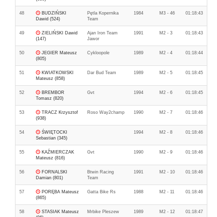
48
BUDZIŃSKI
Pętla Kopernika
1984
M3 - 46
01:18:43
Dawid (524)
Team
49
ZIELIŃSKI Dawid
Ajan Iron Team
1991
M2 - 3
01:18:43
(147)
Jawor
50
JEGIER Mateusz
Cykloopole
1989
M2 - 4
01:18:44
(805)
51
KWIATKOWSKI
Dar Bud Team
1989
M2 - 5
01:18:45
Mateusz (858)
52
BREMBOR
Gvt
1994
M2 - 6
01:18:45
Tomasz (820)
53
TRACZ Krzysztof
Roso Way2champ
1990
M2 - 7
01:18:46
(938)
54
ŚWIĘTOCKI
1994
M2 - 8
01:18:46
Sebastian (345)
55
KAŹMIERCZAK
Gvt
1990
M2 - 9
01:18:46
Mateusz (816)
56
FORNALSKI
Btwin Racing
1991
M2 - 10
01:18:46
Damian (801)
Team
57
PORĘBA Mateusz
Gatta Bike Rs
1988
M2 - 11
01:18:46
(865)
58
STASIAK Mateusz
Mrbike Pleszew
1989
M2 - 12
01:18:47