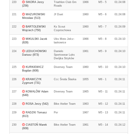
220
SIKORA Jerzy
Triathlon Club Gm
1966
M5 - 5
01:24:08
(256)
Roads
221
MAZUROWSKI
Jf Duet
1960
M5 - 6
01:24:08
Mirosław (513)
222
BARTOLEWSKI
Ks Scout
1960
M5 - 7
01:24:09
Wojciech (750)
Częstochowa
223
MIKULSKI Jacek
Uks Moto Jelcz-
1966
M5 - 8
01:24:10
(828)
laskowice
224
LEDUCHOWSKI
Danielo
1961
M5 - 9
01:24:10
Dariusz (873)
Sportswear Luks
Dwójka Stryków
225
KURKIEWICZ
Diversey Team
1960
M5 - 10
01:24:10
Bogdan (608)
226
KRAWCZYK
Ccc Środa Ślaska
1955
M6 - 1
01:24:11
Zygmunt (731)
227
KOWALÓW Adam
Diversey Team
1965
M5 - 11
01:24:11
(649)
228
ROSA Jerzy (542)
Bike Atelier Team
1963
M5 - 12
01:24:11
229
RADZKI Tomasz
Psr
1967
M5 - 13
01:24:11
(813)
230
CIASTOŃ Marek
Bike Atelier Team
1961
M5 - 14
01:24:12
(609)