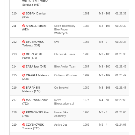
WIECZORKIEWICZ
Sergiusz (467)
210
SOBAN Damian
1981
M3 - 103
01:23:32
(354)
211
ARDELLI Marek
Sklep Rowerowy
1983
M3 - 104
01:23:32
(613)
Bike Fnger
Wałbrzych
212
BYCZKOWSKI
Gvt
1967
M5 - 2
01:23:34
Tadeusz (437)
213
OLSZEWSKI
Olszewski Team
1986
M3 - 105
01:23:36
Paweł (672)
214
ŻABA Igor (647)
Bike Atelier Team
1987
M3 - 106
01:23:42
215
CIAPAŁA Mateusz
Ciclismo Wrocław
1987
M3 - 107
01:23:42
(208)
216
BARAŃSKI
Otr Interkol
1986
M3 - 108
01:23:47
Mateusz (177)
217
MAJEWSKI Artur
Retro
1975
M4 - 58
01:23:53
(722)
Bikeacademy.pl
218
PAWŁOWSKI Piotr
Huzar Bike
1966
M5 - 3
01:24:06
(758)
Academy
219
CZYŻKOWSKI
Active Jet
1965
M5 - 4
01:24:07
Tomasz (777)