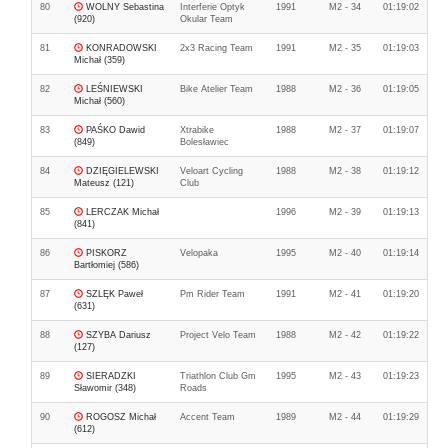
80
WOLNY Sebastina
Interferie Optyk
1991
M2 - 34
01:19:02
(920)
Okular Team
81
KONRADOWSKI
2x3 Racing Team
1991
M2 - 35
01:19:03
Michał (359)
82
LEŚNIEWSKI
Bike Atelier Team
1988
M2 - 36
01:19:05
Michał (560)
83
PAŚKO Dawid
Xtrabike
1988
M2 - 37
01:19:07
(849)
Bolesławiec
84
DZIĘGIELEWSKI
Veloart Cycling
1988
M2 - 38
01:19:12
Mateusz (121)
Club
85
LERCZAK Michał
1996
M2 - 39
01:19:13
(841)
86
PISKORZ
Velopaka
1995
M2 - 40
01:19:14
Bartłomiej (586)
87
SZLĘK Paweł
Pm Rider Team
1991
M2 - 41
01:19:20
(631)
88
SZYBA Dariusz
Project Velo Team
1988
M2 - 42
01:19:22
(127)
89
SIERADZKI
Triathlon Club Gm
1995
M2 - 43
01:19:23
Sławomir (348)
Roads
90
ROGOSZ Michał
Accent Team
1989
M2 - 44
01:19:29
(612)