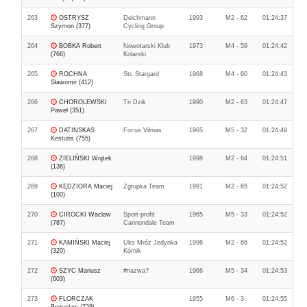
263
OSTRYSZ
Deichmann
1993
M2 - 62
01:24:37
Szymon (377)
Cycling Group
264
BOBKA Robert
Nowotarski Klub
1973
M4 - 59
01:24:42
(766)
Kolarski
265
ROCHNA
Stc Stargard
1968
M4 - 60
01:24:43
Sławomir (412)
266
CHOROLEWSKI
Tri Dzik
1990
M2 - 63
01:24:47
Paweł (351)
267
DATINSKAS
Focus Vilnias
1965
M5 - 32
01:24:49
Kestutis (755)
268
ZIELIŃSKI Wojtek
1998
M2 - 64
01:24:51
(136)
269
KĘDZIORA Maciej
Zgrupka Team
1991
M2 - 65
01:24:52
(100)
270
CIROCKI Wacław
Sport-profit
1965
M5 - 33
01:24:52
(787)
Cannondale Team
271
KAMIŃSKI Maciej
Uks Mróz Jedynka
1996
M2 - 66
01:24:52
(320)
Kórnik
272
SZYC Mariusz
#nazwa?
1966
M5 - 34
01:24:53
(603)
273
FLORCZAK
1955
M6 - 3
01:24:55