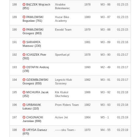
188
BĄCZEK Wojciech
Xtrabike
1978
M3 - 86
01:23:15
(851)
Bolesławiec
189
PAWŁOWSKI
Huzar Bike
1980
M3 - 87
01:23:15
Bogusław (761)
Academy
190
PAWŁOWSKI
Ewodd Team
1979
M3 - 88
01:23:15
Grzegorz (863)
191
SARAPATA
1981
M3 - 89
01:23:16
Mateusz (230)
192
ICIASZEK Piotr
Sportfuel.pl
1978
M3 - 90
01:23:17
(502)
193
OSTAFIN Andrzej
1990
M2 - 49
01:23:17
(156)
194
OZIEMBŁOWSKI
Legnicki Klub
1982
M3 - 91
01:23:17
Grzegorz (650)
Szosowy
195
MICHURA Jacek
Ktk Ktukol
1986
M3 - 92
01:23:18
(352)
Głuchołazy
196
URBANIAK
Prom Riders Team
1982
M3 - 93
01:23:18
Łukasz (110)
197
CHOJNACKI
Active Jet
1964
M5 - 1
01:23:19
Jarosław (699)
198
URYGA Dariusz
-------sku Team--
1970
M4 - 55
01:23:19
(670)