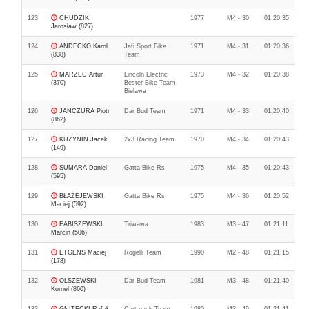
123
CHUDZIK
1977
M4 - 30
01:20:35
Jarosław (827)
124
ANDECKO Karol
Jafi Sport Bike
1971
M4 - 31
01:20:36
(838)
Team
125
MARZEC Artur
Lincoln Electric
1973
M4 - 32
01:20:38
(370)
Bester Bike Team
Bielawa
126
JANCZURA Piotr
Dar Bud Team
1971
M4 - 33
01:20:40
(862)
127
KUZYNIN Jacek
2x3 Racing Team
1970
M4 - 34
01:20:43
(149)
128
SUMARA Daniel
Gatta Bike Rs
1975
M4 - 35
01:20:43
(595)
129
BŁAŻEJEWSKI
Gatta Bike Rs
1975
M4 - 36
01:20:52
Maciej (592)
130
FABISZEWSKI
Triwawa
1983
M3 - 47
01:21:11
Marcin (506)
131
ETGENS Maciej
Rogelli Team
1990
M2 - 48
01:21:15
(178)
132
OLSZEWSKI
Dar Bud Team
1981
M3 - 48
01:21:40
Kornel (860)