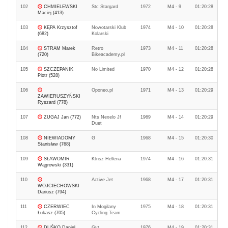
102
CHMIELEWSKI
Stc Stargard
1972
M4 - 9
01:20:28
Maciej (413)
103
KĘPA Krzysztof
Nowotarski Klub
1974
M4 - 10
01:20:28
(682)
Kolarski
104
STRAM Marek
Retro
1973
M4 - 11
01:20:28
(720)
Bikeacademy.pl
105
SZCZEPANIK
No Limited
1970
M4 - 12
01:20:28
Piotr (528)
106
Oponeo.pl
1971
M4 - 13
01:20:29
ZAWIERUSZYŃSKI
Ryszard (778)
107
ZUGAJ Jan (772)
Nts Nexelo Jf
1969
M4 - 14
01:20:29
Duet
108
NIEWIADOMY
G
1968
M4 - 15
01:20:30
Stanisław (768)
109
SŁAWOMIR
Ktnsz Hellena
1974
M4 - 16
01:20:31
Wągrowski (331)
110
Active Jet
1968
M4 - 17
01:20:31
WOJCIECHOWSKI
Dariusz (794)
111
CZERWIEC
In Mogilany
1975
M4 - 18
01:20:31
Łukasz (705)
Cycling Team
112
DUŚKO Daniel
Gvt
1976
M4 - 19
01:20:31