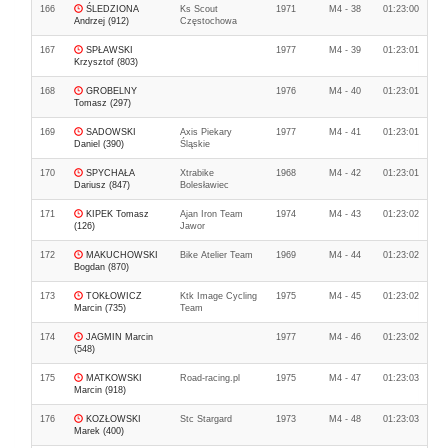
166
ŚLEDZIONA
Ks Scout
1971
M4 - 38
01:23:00
Andrzej (912)
Częstochowa
167
SPŁAWSKI
1977
M4 - 39
01:23:01
Krzysztof (803)
168
GROBELNY
1976
M4 - 40
01:23:01
Tomasz (297)
169
SADOWSKI
Axis Piekary
1977
M4 - 41
01:23:01
Daniel (390)
Śląskie
170
SPYCHAŁA
Xtrabike
1968
M4 - 42
01:23:01
Dariusz (847)
Bolesławiec
171
KIPEK Tomasz
Ajan Iron Team
1974
M4 - 43
01:23:02
(126)
Jawor
172
MAKUCHOWSKI
Bike Atelier Team
1969
M4 - 44
01:23:02
Bogdan (870)
173
TOKŁOWICZ
Ktk Image Cycling
1975
M4 - 45
01:23:02
Marcin (735)
Team
174
JAGMIN Marcin
1977
M4 - 46
01:23:02
(548)
175
MATKOWSKI
Road-racing.pl
1975
M4 - 47
01:23:03
Marcin (918)
176
KOZŁOWSKI
Stc Stargard
1973
M4 - 48
01:23:03
Marek (400)