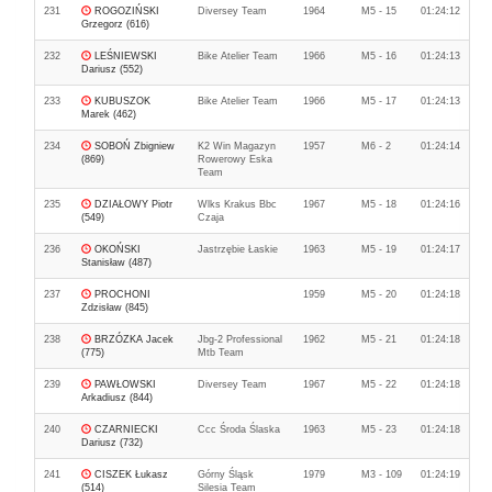
231
ROGOZIŃSKI
Diversey Team
1964
M5 - 15
01:24:12
Grzegorz (616)
232
LEŚNIEWSKI
Bike Atelier Team
1966
M5 - 16
01:24:13
Dariusz (552)
233
KUBUSZOK
Bike Atelier Team
1966
M5 - 17
01:24:13
Marek (462)
234
SOBOŃ Zbigniew
K2 Win Magazyn
1957
M6 - 2
01:24:14
(869)
Rowerowy Eska
Team
235
DZIAŁOWY Piotr
Wlks Krakus Bbc
1967
M5 - 18
01:24:16
(549)
Czaja
236
OKOŃSKI
Jastrzębie Łaskie
1963
M5 - 19
01:24:17
Stanisław (487)
237
PROCHONI
1959
M5 - 20
01:24:18
Zdzisław (845)
238
BRZÓZKA Jacek
Jbg-2 Professional
1962
M5 - 21
01:24:18
(775)
Mtb Team
239
PAWŁOWSKI
Diversey Team
1967
M5 - 22
01:24:18
Arkadiusz (844)
240
CZARNIECKI
Ccc Środa Ślaska
1963
M5 - 23
01:24:18
Dariusz (732)
241
CISZEK Łukasz
Górny Śląsk
1979
M3 - 109
01:24:19
(514)
Silesia Team