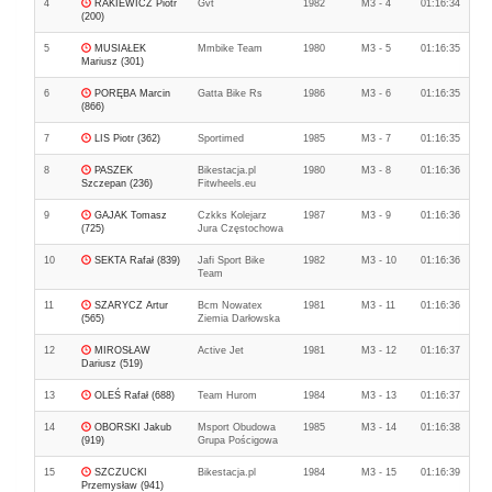
4
RAKIEWICZ Piotr
Gvt
1982
M3 - 4
01:16:34
(200)
5
MUSIAŁEK
Mmbike Team
1980
M3 - 5
01:16:35
Mariusz (301)
6
PORĘBA Marcin
Gatta Bike Rs
1986
M3 - 6
01:16:35
(866)
7
LIS Piotr (362)
Sportimed
1985
M3 - 7
01:16:35
8
PASZEK
Bikestacja.pl
1980
M3 - 8
01:16:36
Szczepan (236)
Fitwheels.eu
9
GAJAK Tomasz
Czkks Kolejarz
1987
M3 - 9
01:16:36
(725)
Jura Częstochowa
10
SEKTA Rafał (839)
Jafi Sport Bike
1982
M3 - 10
01:16:36
Team
11
SZARYCZ Artur
Bcm Nowatex
1981
M3 - 11
01:16:36
(565)
Ziemia Darłowska
12
MIROSŁAW
Active Jet
1981
M3 - 12
01:16:37
Dariusz (519)
13
OLEŚ Rafał (688)
Team Hurom
1984
M3 - 13
01:16:37
14
OBORSKI Jakub
Msport Obudowa
1985
M3 - 14
01:16:38
(919)
Grupa Pościgowa
15
SZCZUCKI
Bikestacja.pl
1984
M3 - 15
01:16:39
Przemysław (941)