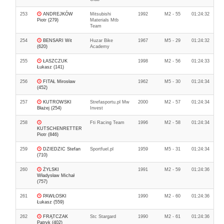
253
ANDREJKÓW
Mitsubishi
1992
M2 - 55
01:24:32
Piotr (279)
Materials Mtb
Team
254
BENSARI Wit
Huzar Bike
1967
M5 - 29
01:24:32
(620)
Academy
255
ŁASZCZUK
1998
M2 - 56
01:24:33
Łukasz (141)
256
FITAŁ Mirosław
1962
M5 - 30
01:24:34
(452)
257
KUTROWSKI
Strefasportu.pl Mw
2000
M2 - 57
01:24:34
Błażej (254)
Invest
258
Fti Racing Team
1996
M2 - 58
01:24:34
KUTSCHENRETTER
Piotr (846)
259
DZIEDZIC Stefan
Sportfuel.pl
1959
M5 - 31
01:24:34
(710)
260
ŻYLSKI
1991
M2 - 59
01:24:36
Władysław Michał
(757)
261
PAWŁOSKI
1990
M2 - 60
01:24:36
Łukasz (559)
262
FRĄTCZAK
Stc Stargard
1990
M2 - 61
01:24:36
Patryk (402)