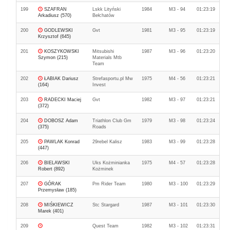
199
SZAFRAN
Lskk Lityński
1984
M3 - 94
01:23:19
Arkadiusz (570)
Bełchatów
200
GODLEWSKI
Gvt
1981
M3 - 95
01:23:19
Krzysztof (645)
201
KOSZYKOWSKI
Mitsubishi
1987
M3 - 96
01:23:20
Szymon (215)
Materials Mtb
Team
202
ŁABIAK Dariusz
Strefasportu.pl Mw
1975
M4 - 56
01:23:21
(164)
Invest
203
RADECKI Maciej
Gvt
1982
M3 - 97
01:23:21
(372)
204
DOBOSZ Adam
Triathlon Club Gm
1979
M3 - 98
01:23:24
(375)
Roads
205
PAWLAK Konrad
29rebel Kalisz
1983
M3 - 99
01:23:28
(447)
206
BIELAWSKI
Uks Kożminianka
1975
M4 - 57
01:23:28
Robert (892)
Kożminek
207
GÓRAK
Pm Rider Team
1980
M3 - 100
01:23:29
Przemysław (185)
208
MIŚKIEWICZ
Stc Stargard
1987
M3 - 101
01:23:30
Marek (401)
209
Quest Team
1982
M3 - 102
01:23:31