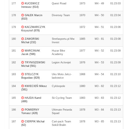
177
KUCEWICZ
Quest Road
1973
M4 - 49
01:23:03
Ireneusz (614)
178
GAŁEK Marcin
Diversey Team
1970
M4 - 50
01:23:04
(810)
179
KACZMARCZYK
1972
M4 - 51
01:23:06
Krzysztof (878)
180
ZAWORSKI
Strefasportu.pl Mw
1985
M3 - 81
01:23:08
Michał (232)
Invest
181
MARCINIAK
Huzar Bike
1977
M4 - 52
01:23:09
Jacek (596)
Academy
182
TRYNISZEWSKI
Legion Activejet
1976
M4 - 53
01:23:09
Michał (591)
183
STELCZYK
Uks Moto Jelcz-
1968
M4 - 54
01:23:10
Bogusław (829)
laskowice
184
KWIECIEŃ Miłosz
Cykloopole
1980
M3 - 82
01:23:12
(581)
185
HAJDA Kamil
Sii Cycling Team
1983
M3 - 83
01:23:12
(486)
186
POMIERNY
Ultimate Petarda
1978
M3 - 84
01:23:13
Tomasz (428)
Squad
187
CIERPIK Michał
Cart-pack Team
1978
M3 - 85
01:23:13
(62)
Sokół Bralin