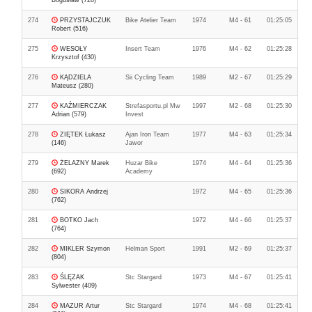
Bogusław (728)
274
PRZYSTAJCZUK
Bike Atelier Team
1974
M4 - 61
01:25:05
Robert (516)
275
WESOŁY
Insert Team
1976
M4 - 62
01:25:28
Krzysztof (430)
276
KĄDZIELA
Sii Cycling Team
1989
M2 - 67
01:25:29
Mateusz (280)
277
KAŹMIERCZAK
Strefasportu.pl Mw
1997
M2 - 68
01:25:30
Adrian (579)
Invest
278
ZIĘTEK Łukasz
Ajan Iron Team
1977
M4 - 63
01:25:34
(146)
Jawor
279
ŻELAZNY Marek
Huzar Bike
1974
M4 - 64
01:25:36
(692)
Academy
280
SIKORA Andrzej
1972
M4 - 65
01:25:36
(762)
281
BOTKO Jach
1972
M4 - 66
01:25:37
(764)
282
MIKLER Szymon
Helman Sport
1991
M2 - 69
01:25:37
(804)
283
ŚLĘZAK
Stc Stargard
1973
M4 - 67
01:25:41
Sylwester (409)
284
MAZUR Artur
Stc Stargard
1974
M4 - 68
01:25:41