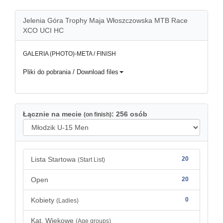
Jelenia Góra Trophy Maja Włoszczowska MTB Race
XCO UCI HC
GALERIA (PHOTO)-META / FINISH
Pliki do pobrania / Download files
Łącznie na mecie
: 256 osób
(on finish)
Lista Startowa
20
(Start List)
Open
20
Kobiety
0
(Ladies)
Kat. Wiekowe
(Age groups)