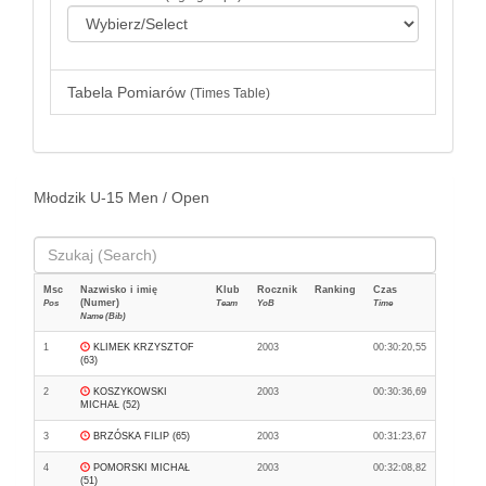
Tabela Pomiarów
(Times Table)
Młodzik U-15 Men / Open
Msc
Nazwisko i imię
Klub
Rocznik
Ranking
Czas
(Numer)
Pos
Team
YoB
Time
Name (Bib)
1
KLIMEK KRZYSZTOF
2003
00:30:20,55
(63)
2
KOSZYKOWSKI
2003
00:30:36,69
MICHAŁ (52)
3
BRZÓSKA FILIP (65)
2003
00:31:23,67
4
POMORSKI MICHAŁ
2003
00:32:08,82
(51)