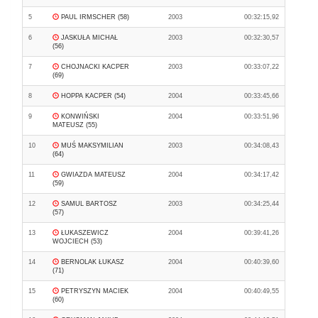
5
PAUL IRMSCHER (58)
2003
00:32:15,92
6
JASKUŁA MICHAŁ
2003
00:32:30,57
(56)
7
CHOJNACKI KACPER
2003
00:33:07,22
(69)
8
HOPPA KACPER (54)
2004
00:33:45,66
9
KONWIŃSKI
2004
00:33:51,96
MATEUSZ (55)
10
MUŚ MAKSYMILIAN
2003
00:34:08,43
(64)
11
GWIAZDA MATEUSZ
2004
00:34:17,42
(59)
12
SAMUL BARTOSZ
2003
00:34:25,44
(57)
13
ŁUKASZEWICZ
2004
00:39:41,26
WOJCIECH (53)
14
BERNOLAK ŁUKASZ
2004
00:40:39,60
(71)
15
PETRYSZYN MACIEK
2004
00:40:49,55
(60)