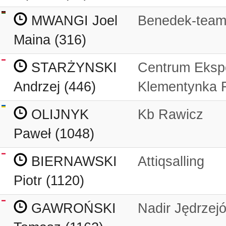
MWANGI Joel
Benedek-tea
Maina (316)
STARŻYNSKI
Centrum Eksp
Andrzej (446)
Klementynka F
OLIJNYK
Kb Rawicz
Paweł (1048)
BIERNAWSKI
Attiqsalling
Piotr (1120)
GAWROŃSKI
Nadir Jędrzej