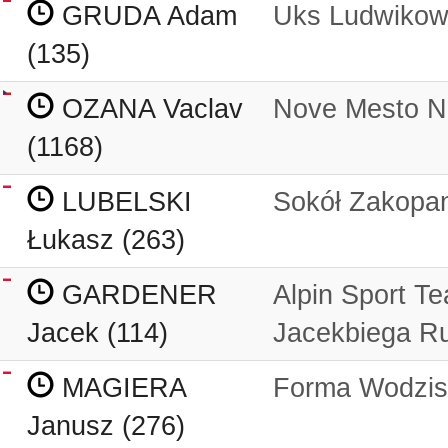
GRUDA Adam
Uks Ludwikow
(135)
OZANA Vaclav
Nove Mesto N
(1168)
LUBELSKI
Sokół Zakopa
Łukasz (263)
GARDENER
Alpin Sport T
Jacek (114)
Jacekbiega R
MAGIERA
Forma Wodzisł
Janusz (276)