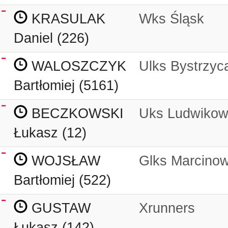
KRASULAK
Wks Śląsk
Daniel (226)
WALOSZCZYK
Ulks Bystrzyc
Bartłomiej (5161)
BECZKOWSKI
Uks Ludwikow
Łukasz (12)
WOJSŁAW
Glks Marcinow
Bartłomiej (522)
GUSTAW
Xrunners
Łukasz (142)