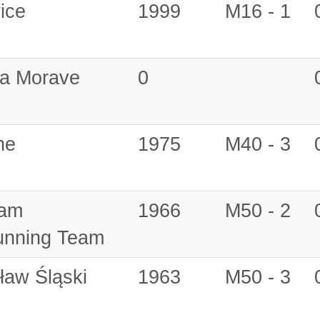
ice
1999
M16 - 1
a Morave
0
ne
1975
M40 - 3
eam
1966
M50 - 2
unning Team
aw Śląski
1963
M50 - 3