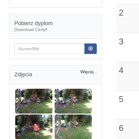
2
Pobierz dyplom
Download Certyf.
3
4
Więcej...
Zdjęcia
5
6