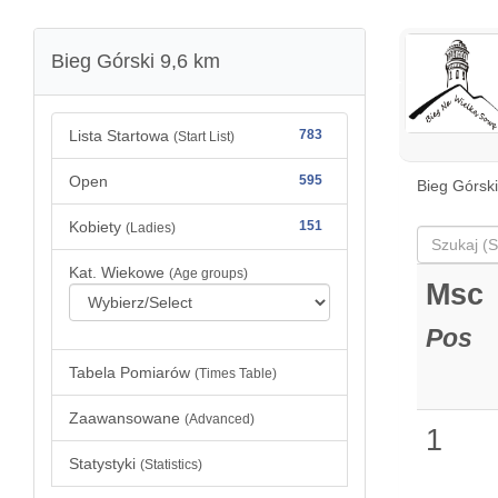
Bieg Górski 9,6 km
Lista Startowa
783
(Start List)
Open
595
Bieg Górski
Kobiety
151
(Ladies)
Kat. Wiekowe
(Age groups)
Msc
Pos
Tabela Pomiarów
(Times Table)
Zaawansowane
(Advanced)
1
Statystyki
(Statistics)