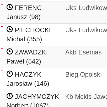
FERENC
Uks Ludwikow
Janusz (98)
PIECHOCKI
Uks Ludwikow
Michał (355)
ZAWADZKI
Akb Esemas
Paweł (542)
HACZYK
Bieg Opolski
Jarosław (146)
JACHYMCZYK
Kb Mckis Jaw
Norbert (1067)