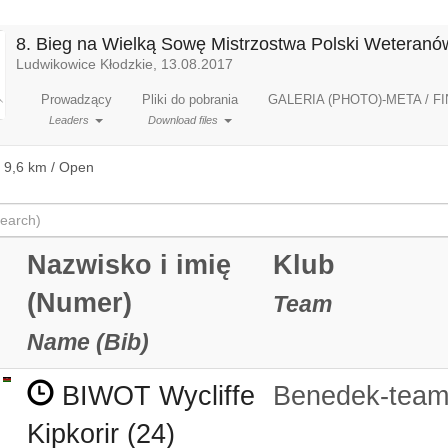
8. Bieg na Wielką Sowę Mistrzostwa Polski Weteran
Ludwikowice Kłodzkie, 13.08.2017
Prowadzący
Pliki do pobrania
GALERIA (PHOTO)-META / FI
Leaders
Download files
 9,6 km / Open
Nazwisko i imię
Klub
(Numer)
Team
Name (Bib)
BIWOT Wycliffe
Benedek-tea
Kipkorir (24)