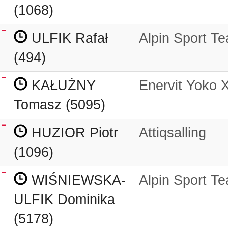
(1068)
ULFIK Rafał
Alpin Sport T
(494)
KAŁUŻNY
Enervit Yoko 
Tomasz (5095)
HUZIOR Piotr
Attiqsalling
(1096)
WIŚNIEWSKA-
Alpin Sport T
ULFIK Dominika
(5178)