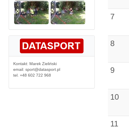
7
8
Kontakt: Marek Zieliński
9
email: sport@datasport.pl
tel. +48 602 722 968
10
11