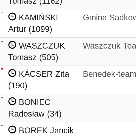
Tomasz (1162)
KAMIŃSKI
Gmina Sadkow
Artur (1099)
WASZCZUK
Waszczuk Te
Tomasz (505)
KÁCSER Zita
Benedek-tea
(190)
BONIEC
Radosław (34)
BOREK Jancik