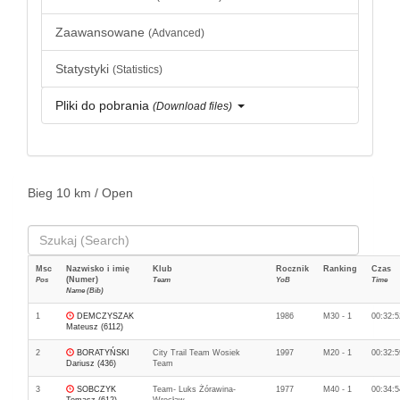
Zaawansowane
(Advanced)
Statystyki
(Statistics)
Pliki do pobrania
(Download files)
Bieg 10 km / Open
Msc
Nazwisko i imię
Klub
Rocznik
Ranking
Czas
(Numer)
Pos
Team
YoB
Time
Name (Bib)
1
DEMCZYSZAK
1986
M30 - 1
00:32:5
Mateusz (6112)
2
BORATYŃSKI
City Trail Team Wosiek
1997
M20 - 1
00:32:5
Dariusz (436)
Team
3
SOBCZYK
Team- Luks Żórawina-
1977
M40 - 1
00:34:5