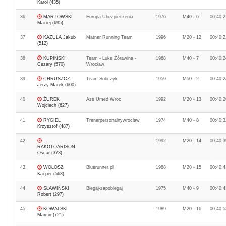
Karol (435)
36
MARTOWSKI
Europa Ubezpieczenia
1976
M40 - 6
00:40:2
Maciej (695)
37
KAZUŁA Jakub
Matner Running Team
1996
M20 - 12
00:40:2
(512)
38
KUPIŃSKI
Team - Luks Żórawina -
1968
M40 - 7
00:40:2
Cezary (570)
Wrocław
39
CHRUSZCZ
Team Sobczyk
1959
M50 - 2
00:40:2
Jerzy Marek (600)
40
ŻUREK
Azs Umed Wroc
1992
M20 - 13
00:40:2
Wojciech (627)
41
RYGIEL
Trenerpersonalnywroclaw
1974
M40 - 8
00:40:3
Krzysztof (487)
42
1992
M20 - 14
00:40:3
RAKOTOARISON
Oscar (373)
43
WOŁOSZ
Bluerunner.pl
1988
M20 - 15
00:40:4
Kacper (563)
44
SŁAWIŃSKI
Biegaj-zapobiegaj
1975
M40 - 9
00:40:4
Robert (297)
45
KOWALSKI
1989
M20 - 16
00:40:5
Marcin (721)