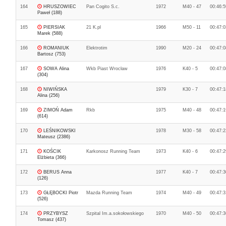
164
HRUSZOWIEC
Pan Cogito S.c.
1972
M40 - 47
00:46:5
Paweł (188)
165
PIERSIAK
21 K.pl
1966
M50 - 11
00:47:0
Marek (588)
166
ROMANIUK
Elektrotim
1990
M20 - 24
00:47:0
Bartosz (753)
167
SOWA Alina
Wkb Piast Wrocław
1976
K40 - 5
00:47:0
(304)
168
NIWIŃSKA
1979
K30 - 7
00:47:1
Alina (256)
169
ZIMOŃ Adam
Rkb
1975
M40 - 48
00:47:1
(614)
170
LEŚNIKOWSKI
1978
M30 - 58
00:47:2
Mateusz (2386)
171
KOŚCIK
Karkonosz Running Team
1973
K40 - 6
00:47:2
Elżbieta (366)
172
BERUS Anna
1977
K40 - 7
00:47:3
(126)
173
GŁĘBOCKI Piotr
Mazda Running Team
1974
M40 - 49
00:47:3
(526)
174
PRZYBYSZ
Szpital Im.a.sokołowskiego
1970
M40 - 50
00:47:3
Tomasz (437)