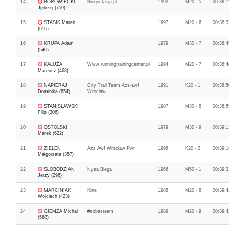
14
BOROWIECKI
Biegostacja.pl
1992
M20 - 5
00:38:1
Jędrzej (759)
15
STASIK Marek
1997
M20 - 6
00:38:3
(616)
16
KRUPA Adam
1979
M30 - 7
00:38:4
(540)
17
KAŁUŻA
Www.runningtrainingcenter.pl
1994
M20 - 7
00:38:4
Mateusz (468)
18
NAPIERAJ
City Trail Team Azs-awf
1991
K20 - 1
00:38:5
Dominika (654)
Wrocław
19
STANISŁAWSKI
1987
M30 - 8
00:38:5
Filip (306)
20
OSTOLSKI
1979
M30 - 9
00:39:1
Marek (622)
21
ZIELEŃ
Azs Awf Wrocław Pwr
1996
K20 - 2
00:39:1
Małgorzata (357)
22
SŁOBODZIAN
Nysa Biega
1966
M50 - 1
00:39:3
Jerzy (298)
23
MARCINIAK
Kine
1988
M20 - 8
00:39:4
Wojciech (423)
24
GIEMZA Michał
#sobasteam
1989
M20 - 9
00:39:4
(568)