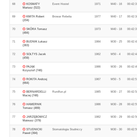
68
KOSMATY
Event Hostel
1971
M40 - 16
00:42:3
Mariusz (522)
69
KMITA Robert
Browar Rebelia
1977
M40 - 17
00:42:3
(204)
70
SKÓRA Tomasz
1973
M40 - 18
00:42:3
(484)
71
BUDNIK Łukasz
1984
M30 - 25
00:42:4
(363)
72
SOŁTYS Jacek
1962
M50 - 4
00:42:4
(459)
73
PAJĄK
1986
M30 - 26
00:42:4
Krzysztof (746)
74
ROKITA Andrzej
1967
M50 - 5
00:42:5
(664)
75
BERNARDELLI
Run4fun.pl
1985
M30 - 27
00:42:5
Maciej (748)
76
HAMERNIK
1986
M30 - 28
00:42:5
Tomasz (469)
77
JARZĘBOWICZ
1982
M30 - 29
00:42:5
Mateusz (379)
78
STUDNICKI
Stomatologia Studniccy
1979
M30 - 30
00:42:5
Paweł (394)