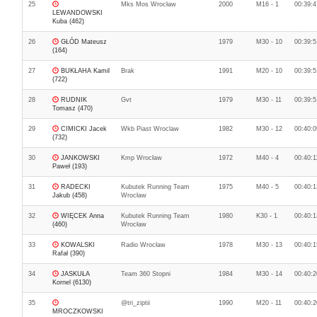
25
Mks Mos Wrocław
2000
M16 - 1
00:39:4
LEWANDOWSKI
Kuba (462)
26
GŁÓD Mateusz
1979
M30 - 10
00:39:5
(164)
27
BUKŁAHA Kamil
Brak
1991
M20 - 10
00:39:5
(722)
28
RUDNIK
Gvt
1979
M30 - 11
00:39:5
Tomasz (470)
29
CIMICKI Jacek
Wkb Piast Wroclaw
1982
M30 - 12
00:40:0
(732)
30
JANKOWSKI
Kmp Wrocław
1972
M40 - 4
00:40:1
Paweł (193)
31
RADECKI
Kubutek Running Team
1975
M40 - 5
00:40:1
Jakub (458)
Wrocław
32
WIĘCEK Anna
Kubutek Running Team
1980
K30 - 1
00:40:1
(460)
Wrocław
33
KOWALSKI
Radio Wrocław
1978
M30 - 13
00:40:1
Rafał (390)
34
JASKUŁA
Team 360 Stopni
1984
M30 - 14
00:40:2
Kornel (6130)
35
@tri_ziptii
1990
M20 - 11
00:40:2
MROCZKOWSKI