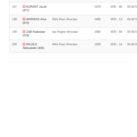
197
KURANT Jacek
1978
M30 - 68
00:48:5
(477)
198
WARWAS Artur
Wkb Piast Wrocław
1966
M50 - 13
00:48:5
(670)
199
ZĄB Radosław
Ipa Region Wrocław
1980
M30 - 69
00:48:5
(579)
200
WLIZŁO
Wkb Piast Wrocław
1959
M50 - 14
00:48:5
Aleksander (430)