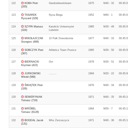
122
KOBA Piotr
Gardzielewskiteam
1975
M40 - 32
00:45:0
(205)
123
TASAREK
Nysa Biega
1952
M60 - 1
00:45:0
Ryszard (329)
124
SZYPA Mariusz
Katolicki Uniwersytet
1985
M30 - 49
00:45:0
(324)
Lubelski
125
MIKOŁAJCZAK
10 Pułk Dowodzenia
1977
M40 - 33
00:45:0
Grzegorz (466)
126
SOBCZYK Piotr
Athletics Team Prusice
1985
M30 - 50
00:45:0
(367)
127
BIERNACKI
Gvt
1978
M30 - 51
00:45:0
Krystian (422)
128
JURKOWSKI
.........
1994
M20 - 22
00:45:0
Witold (589)
129
ŚWIĄTEK Piotr
1976
M40 - 34
00:45:0
(326)
130
SEWERYNIAK
1971
M40 - 35
00:45:1
Tomasz (719)
131
WRÓBEL
1964
M50 - 7
00:45:1
Tomasz (6128)
132
BOGDAŁ Jacek
Wks Żerzuszyce
1971
M40 - 36
00:45:1
(131)