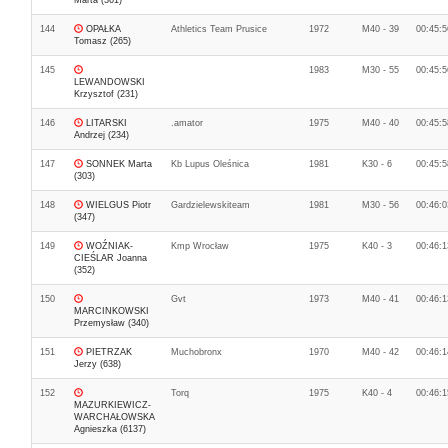
Marta (361)
144
OPAŁKA
Athletics Team Prusice
1972
M40 - 39
00:45:5
Tomasz (265)
145
1983
M30 - 55
00:45:5
LEWANDOWSKI
Krzysztof (231)
146
LITARSKI
.amator
1975
M40 - 40
00:45:5
Andrzej (234)
147
SONNEK Marta
Kb Lupus Oleśnica
1981
K30 - 6
00:45:5
(303)
148
WIELGUS Piotr
Gardzielewskiteam
1981
M30 - 56
00:46:0
(347)
149
WOŹNIAK-
Kmp Wrocław
1975
K40 - 3
00:46:1
CIEŚLAR Joanna
(352)
150
Gvt
1973
M40 - 41
00:46:1
MARCINKOWSKI
Przemysław (340)
151
PIETRZAK
Muchobronx
1970
M40 - 42
00:46:1
Jerzy (638)
152
Torq
1975
K40 - 4
00:46:1
MAZURKIEWICZ-
WARCHAŁOWSKA
Agnieszka (6137)