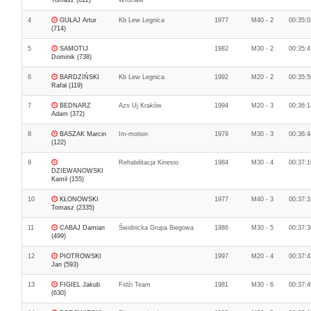
Tomasz (612)
Wrocław
4
GUŁAJ Artur
Kb Lew Legnica
1977
M40 - 2
00:35:0
(714)
5
SAMOTIJ
1982
M30 - 2
00:35:4
Dominik (738)
6
BARDZIŃSKI
Kb Lew Legnica
1992
M20 - 2
00:35:5
Rafał (119)
7
BEDNARZ
Azs Uj Kraków
1994
M20 - 3
00:36:1
Adam (372)
8
BASZAK Marcin
Im-motion
1979
M30 - 3
00:36:4
(122)
9
Rehabilitacja Kinesio
1984
M30 - 4
00:37:1
DZIEWANOWSKI
Kamil (155)
10
KŁONOWSKI
1977
M40 - 3
00:37:3
Tomasz (2335)
11
CABAJ Damian
Świdnicka Grupa Biegowa
1986
M30 - 5
00:37:3
(499)
12
PIOTROWSKI
1997
M20 - 4
00:37:4
Jan (593)
13
FIGIEL Jakub
Fidźi Team
1981
M30 - 6
00:37:4
(630)