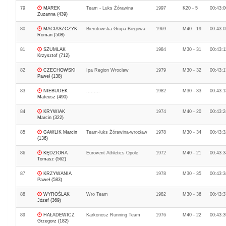
79
MAREK
Team - Luks Żórawina
1997
K20 - 5
00:43:0
Zuzanna (439)
80
MACIASZCZYK
Bierutowska Grupa Biegowa
1969
M40 - 19
00:43:0
Roman (508)
81
SZUMLAK
1984
M30 - 31
00:43:1
Krzysztof (712)
82
CZECHOWSKI
Ipa Region Wrocław
1979
M30 - 32
00:43:1
Paweł (138)
83
NIEBUDEK
.........
1982
M30 - 33
00:43:1
Mateusz (490)
84
KRYWIAK
1974
M40 - 20
00:43:2
Marcin (322)
85
GAWLIK Marcin
Team-luks Żórawina-wrocław
1978
M30 - 34
00:43:3
(136)
86
KĘDZIORA
Eurovent Athletics Opole
1972
M40 - 21
00:43:3
Tomasz (562)
87
KRZYWANIA
1978
M30 - 35
00:43:3
Paweł (583)
88
WYROŚLAK
Wro Team
1982
M30 - 36
00:43:3
Józef (369)
89
HAŁADEWICZ
Karkonosz Running Team
1976
M40 - 22
00:43:3
Grzegorz (182)