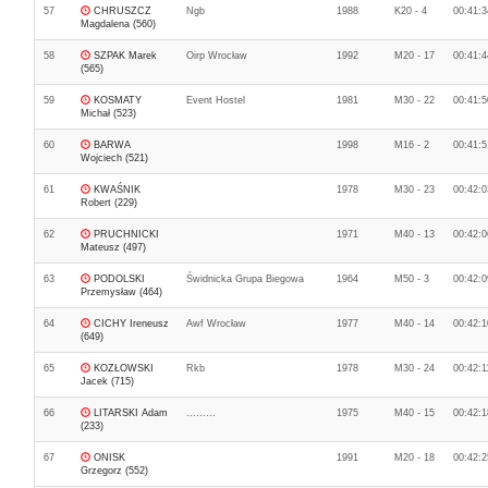
57
CHRUSZCZ
Ngb
1988
K20 - 4
00:41:3
Magdalena (560)
58
SZPAK Marek
Oirp Wrocław
1992
M20 - 17
00:41:4
(565)
59
KOSMATY
Event Hostel
1981
M30 - 22
00:41:5
Michał (523)
60
BARWA
1998
M16 - 2
00:41:5
Wojciech (521)
61
KWAŚNIK
1978
M30 - 23
00:42:0
Robert (229)
62
PRUCHNICKI
1971
M40 - 13
00:42:0
Mateusz (497)
63
PODOLSKI
Świdnicka Grupa Biegowa
1964
M50 - 3
00:42:0
Przemysław (464)
64
CICHY Ireneusz
Awf Wrocław
1977
M40 - 14
00:42:1
(649)
65
KOZŁOWSKI
Rkb
1978
M30 - 24
00:42:1
Jacek (715)
66
LITARSKI Adam
.........
1975
M40 - 15
00:42:1
(233)
67
ONISK
1991
M20 - 18
00:42:2
Grzegorz (552)