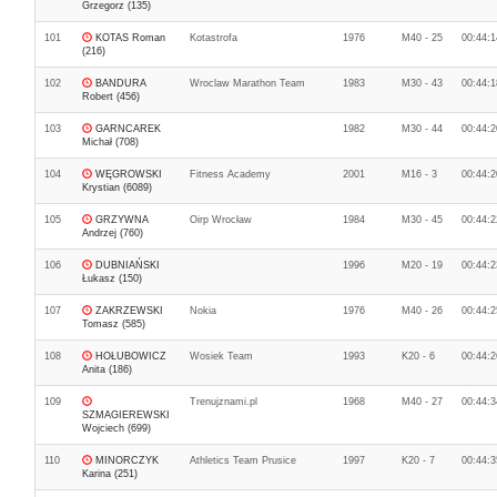
Grzegorz (135)
101
KOTAS Roman
Kotastrofa
1976
M40 - 25
00:44:1
(216)
102
BANDURA
Wroclaw Marathon Team
1983
M30 - 43
00:44:1
Robert (456)
103
GARNCAREK
1982
M30 - 44
00:44:2
Michał (708)
104
WĘGROWSKI
Fitness Academy
2001
M16 - 3
00:44:2
Krystian (6089)
105
GRZYWNA
Oirp Wrocław
1984
M30 - 45
00:44:2
Andrzej (760)
106
DUBNIAŃSKI
1996
M20 - 19
00:44:2
Łukasz (150)
107
ZAKRZEWSKI
Nokia
1976
M40 - 26
00:44:2
Tomasz (585)
108
HOŁUBOWICZ
Wosiek Team
1993
K20 - 6
00:44:2
Anita (186)
109
Trenujznami.pl
1968
M40 - 27
00:44:3
SZMAGIEREWSKI
Wojciech (699)
110
MINORCZYK
Athletics Team Prusice
1997
K20 - 7
00:44:3
Karina (251)