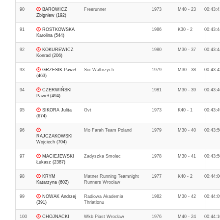
90
BAROWICZ
Freerunner
1973
M40 - 23
00:43:4
Zbigniew (192)
91
ROSTKOWSKA
1986
K30 - 2
00:43:4
Karolina (544)
92
KOKUREWICZ
1980
M30 - 37
00:43:4
Konrad (206)
93
GRZESIK Paweł
Sor Wałbrzych
1979
M30 - 38
00:43:4
(463)
94
CZERWIŃSKI
1981
M30 - 39
00:43:4
Paweł (494)
95
SIKORA Julita
Gvt
1973
K40 - 1
00:43:4
(674)
96
Mo Farah Team Poland
1979
M30 - 40
00:43:5
RAJCZAKOWSKI
Wojciech (704)
97
MACIEJEWSKI
Zadyszka Smolec
1978
M30 - 41
00:43:5
Łukasz (2387)
98
KRYM
Matner Running Teamnight
1977
K40 - 2
00:44:0
Katarzyna (602)
Runners Wrocław
99
NOWAK Andrzej
Radiowa Akademia
1982
M30 - 42
00:44:0
(391)
Thriatlonu
100
CHOJNACKI
Wkb Piast Wrocław
1976
M40 - 24
00:44:1