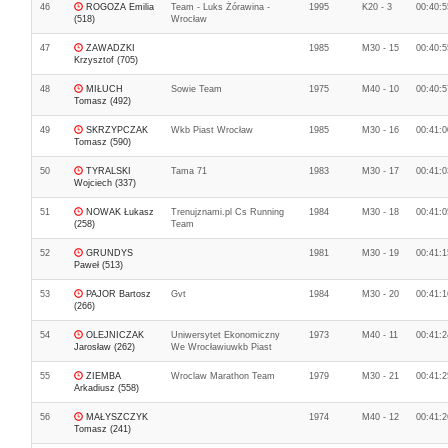
46
ROGOZA Emilia
Team - Luks Żórawina -
1995
K20 - 3
00:40:5
(518)
Wrocław
47
ZAWADZKI
1985
M30 - 15
00:40:5
Krzysztof (705)
48
MIŁUCH
Sowie Team
1975
M40 - 10
00:40:5
Tomasz (492)
49
SKRZYPCZAK
Wkb Piast Wrocław
1985
M30 - 16
00:41:0
Tomasz (590)
50
TYRALSKI
Tama 71
1983
M30 - 17
00:41:0
Wojciech (337)
51
NOWAK Łukasz
Trenujznami.pl Cs Running
1984
M30 - 18
00:41:0
(258)
Team
52
GRUNDYS
1981
M30 - 19
00:41:1
Paweł (513)
53
PAJOR Bartosz
Gvt
1984
M30 - 20
00:41:1
(266)
54
OLEJNICZAK
Uniwersytet Ekonomiczny
1973
M40 - 11
00:41:2
Jarosław (262)
We Wrocławiuwkb Piast
55
ZIEMBA
Wroclaw Marathon Team
1979
M30 - 21
00:41:2
Arkadiusz (558)
56
MAŁYSZCZYK
1974
M40 - 12
00:41:2
Tomasz (241)