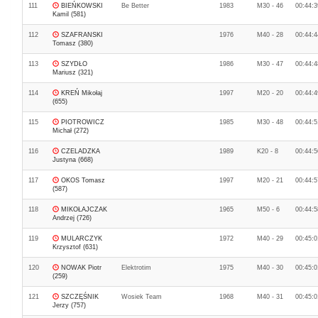
111
BIEŃKOWSKI
Be Better
1983
M30 - 46
00:44:3
Kamil (581)
112
SZAFRANSKI
1976
M40 - 28
00:44:4
Tomasz (380)
113
SZYDŁO
1986
M30 - 47
00:44:4
Mariusz (321)
114
KREŃ Mikołaj
1997
M20 - 20
00:44:4
(655)
115
PIOTROWICZ
1985
M30 - 48
00:44:5
Michał (272)
116
CZELADZKA
1989
K20 - 8
00:44:5
Justyna (668)
117
OKOS Tomasz
1997
M20 - 21
00:44:5
(587)
118
MIKOŁAJCZAK
1965
M50 - 6
00:44:5
Andrzej (726)
119
MULARCZYK
1972
M40 - 29
00:45:0
Krzysztof (631)
120
NOWAK Piotr
Elektrotim
1975
M40 - 30
00:45:0
(259)
121
SZCZĘŚNIK
Wosiek Team
1968
M40 - 31
00:45:0
Jerzy (757)