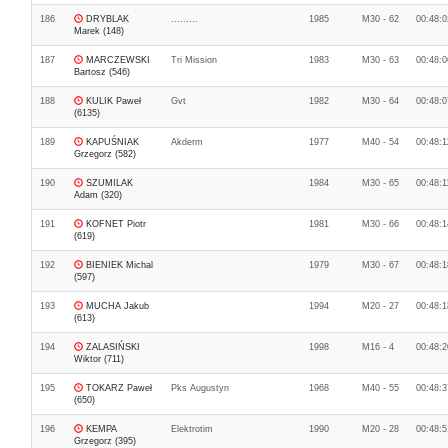
186
DRYBLAK
.........
1985
M30 - 62
00:48:0
Marek (148)
187
MARCZEWSKI
Tri Mission
1983
M30 - 63
00:48:0
Bartosz (546)
188
KULIK Paweł
Gvt
1982
M30 - 64
00:48:0
(6135)
189
KAPUŚNIAK
Akderm
1977
M40 - 54
00:48:1
Grzegorz (582)
190
SZUMILAK
1984
M30 - 65
00:48:1
Adam (320)
191
KOFNET Piotr
1981
M30 - 66
00:48:1
(619)
192
BIENIEK Michal
1979
M30 - 67
00:48:1
(597)
193
MUCHA Jakub
1994
M20 - 27
00:48:1
(613)
194
ZALASIŃSKI
1998
M16 - 4
00:48:2
Wiktor (711)
195
TOKARZ Paweł
Pks Augustyn
1968
M40 - 55
00:48:3
(650)
196
KEMPA
Elektrotim
1990
M20 - 28
00:48:5
Grzegorz (395)