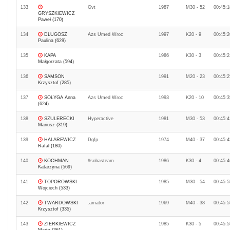
133
Gvt
1987
M30 - 52
00:45:1
GRYSZKIEWICZ
Paweł (170)
134
DŁUGOSZ
Azs Umed Wroc
1997
K20 - 9
00:45:2
Paulina (629)
135
KAPA
1986
K30 - 3
00:45:2
Małgorzata (594)
136
SAMSON
1991
M20 - 23
00:45:2
Krzysztof (285)
137
SOŁYGA Anna
Azs Umed Wroc
1993
K20 - 10
00:45:3
(624)
138
SZULERECKI
Hyperactive
1981
M30 - 53
00:45:4
Mariusz (319)
139
HALAREWICZ
Dgfp
1974
M40 - 37
00:45:4
Rafał (180)
140
KOCHMAN
#sobasteam
1986
K30 - 4
00:45:4
Katarzyna (569)
141
TOPOROWSKI
1985
M30 - 54
00:45:5
Wojciech (533)
142
TWARDOWSKI
.amator
1969
M40 - 38
00:45:5
Krzysztof (335)
143
ZIERKIEWICZ
1985
K30 - 5
00:45:5