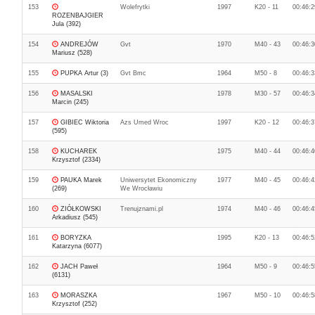
153
Wolefrytki
1997
K20 - 11
00:46:2
ROZENBAJGIER
Jula (392)
154
ANDREJÓW
Gvt
1970
M40 - 43
00:46:3
Mariusz (528)
155
PUPKA Artur (3)
Gvt Bmc
1964
M50 - 8
00:46:3
156
MASALSKI
1978
M30 - 57
00:46:3
Marcin (245)
157
GIBIEC Wiktoria
Azs Umed Wroc
1997
K20 - 12
00:46:3
(595)
158
KUCHAREK
1975
M40 - 44
00:46:4
Krzysztof (2334)
159
PAUKA Marek
Uniwersytet Ekonomiczny
1977
M40 - 45
00:46:4
(269)
We Wrocławiu
160
ZIÓŁKOWSKI
Trenujznami.pl
1974
M40 - 46
00:46:4
Arkadiusz (545)
161
BORYZKA
1995
K20 - 13
00:46:5
Katarzyna (6077)
162
JACH Paweł
1964
M50 - 9
00:46:5
(6131)
163
MORASZKA
1967
M50 - 10
00:46:5
Krzysztof (252)