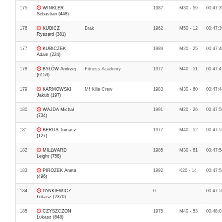
175
WINKLER
1987
M30 - 59
00:47:3
Sebastian (448)
176
KUBICZ
Brak
1962
M50 - 12
00:47:3
Ryszard (381)
177
KUBICZEK
1989
M20 - 25
00:47:4
Adam (224)
178
BYŁÓW Andrzej
Fitness Academy
1977
M40 - 51
00:47:4
(6153)
179
KARMOWSKI
Mf Killa Crew
1983
M30 - 60
00:47:4
Jakub (197)
180
WAJDA Michał
1991
M20 - 26
00:47:5
(734)
181
BERUS Tomasz
1977
M40 - 52
00:47:5
(127)
182
MILLWARD
1985
M30 - 61
00:47:5
Leight (758)
183
PIROZEK Aneta
1992
K20 - 14
00:47:5
(496)
184
PANKIEWICZ
0
00:47:5
Łukasz (2370)
185
CZYSZCZON
1975
M40 - 53
00:48:0
Łukasz (648)