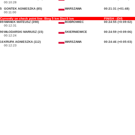
00:10:28
5
GONTEK AGNIESZKA (85)
WARSZAWA
00:21:31 (+01:48)
00:11:00
Currently on check point line: Bieg 5 km Dist:5 km
FINISH - (Dif)
89
IWANEK MATEUSZ (398)
BOBROWIEC
00:24:55 (+0:09:02)
00:12:31
90
WŁODARSKI MARIUSZ (15)
SKIERNIEWICE
00:24:59 (+0:09:06)
00:12:24
16
KRUPA AGNIESZKA (112)
WARSZAWA
00:24:46 (+0:05:03)
00:12:23