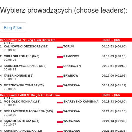
Wybierz prowadzących (choose leaders):
Bieg 5 km
Best results MEN: Bieg 5 km Dist:5 km
FINISH - (Dif)
2,5 km
1
KALINOWSKI GRZEGORZ (397)
TORUŃ
00:15:53 (+00:00)
00:08:18
2
MIKULSKI TOMASZ (870)
KAMPINOS
00:16:09 (+00:16)
00:08:05
3
KAROLKIEWICZ DANIEL (392)
DROHICZYN
00:16:51 (+00:58)
00:08:33
4
TABER KONRAD (82)
BRWINÓW
00:17:00 (+01:07)
00:08:31
5
ROSZKOWSKI TOMASZ (23)
WARSZAWA
00:17:04 (+01:11)
00:08:30
Best results LADIES: Bieg 5 km Dist:5 km
FINISH - (Dif)
2,5 km
1
MOSIOŁEK MONIKA (163)
SKARŻYSKO-KAMIENNA
00:19:43 (+00:00)
00:09:45
2
DOBAJ-ZEREK MAGDALENA (349)
WARSZAWA
00:21:01 (+01:18)
00:10:30
3
KĄDZIOŁKA BEATA (421)
WARSZAWA
00:21:13 (+01:30)
00:10:27
4
KAMIŃSKA ANGELIKA (42)
WARSZAWA
00:21:18 (+01:35)