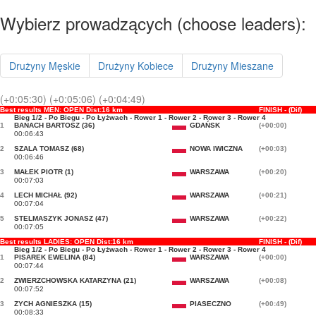
Wybierz prowadzących (choose leaders):
Drużyny Męskie
Drużyny Kobiece
Drużyny Mieszane
(+0:05:30)
(+0:05:06)
(+0:04:49)
Best results MEN: OPEN Dist:16 km
FINISH - (Dif)
Bieg 1/2 - Po Biegu - Po Łyżwach - Rower 1 - Rower 2 - Rower 3 - Rower 4
1
BANACH BARTOSZ (36)
GDAŃSK
(+00:00)
00:06:43
2
SZALA TOMASZ (68)
NOWA IWICZNA
(+00:03)
00:06:46
3
MAŁEK PIOTR (1)
WARSZAWA
(+00:20)
00:07:03
4
LECH MICHAŁ (92)
WARSZAWA
(+00:21)
00:07:04
5
STELMASZYK JONASZ (47)
WARSZAWA
(+00:22)
00:07:05
Best results LADIES: OPEN Dist:16 km
FINISH - (Dif)
Bieg 1/2 - Po Biegu - Po Łyżwach - Rower 1 - Rower 2 - Rower 3 - Rower 4
1
PISAREK EWELINA (84)
WARSZAWA
(+00:00)
00:07:44
2
ZWIERZCHOWSKA KATARZYNA (21)
WARSZAWA
(+00:08)
00:07:52
3
ZYCH AGNIESZKA (15)
PIASECZNO
(+00:49)
00:08:33