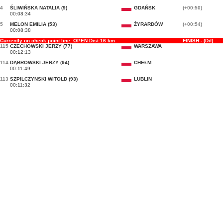
4
ŚLIWIŃSKA NATALIA (9)
GDAŃSK
(+00:50)
00:08:34
5
MELON EMILIA (53)
ŻYRARDÓW
(+00:54)
00:08:38
Currently on check point line: OPEN Dist:16 km
FINISH - (Dif)
115
CZECHOWSKI JERZY (77)
WARSZAWA
00:12:13
114
DĄBROWSKI JERZY (94)
CHEŁM
00:11:49
113
SZPILCZYNSKI WITOLD (93)
LUBLIN
00:11:32