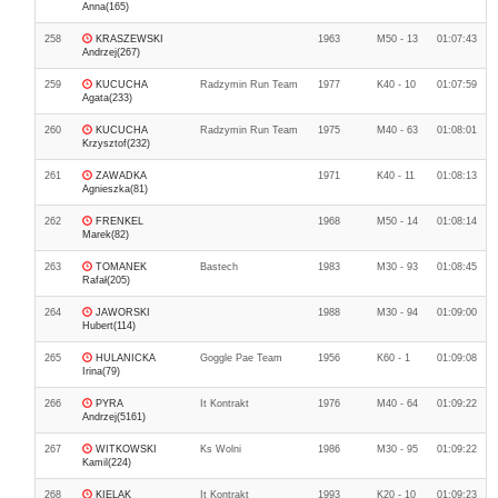
Anna(165)
258
KRASZEWSKI
1963
M50 - 13
01:07:43
Andrzej(267)
259
KUCUCHA
Radzymin Run Team
1977
K40 - 10
01:07:59
Agata(233)
260
KUCUCHA
Radzymin Run Team
1975
M40 - 63
01:08:01
Krzysztof(232)
261
ZAWADKA
1971
K40 - 11
01:08:13
Agnieszka(81)
262
FRENKEL
1968
M50 - 14
01:08:14
Marek(82)
263
TOMANEK
Bastech
1983
M30 - 93
01:08:45
Rafał(205)
264
JAWORSKI
1988
M30 - 94
01:09:00
Hubert(114)
265
HULANICKA
Goggle Pae Team
1956
K60 - 1
01:09:08
Irina(79)
266
PYRA
It Kontrakt
1976
M40 - 64
01:09:22
Andrzej(5161)
267
WITKOWSKI
Ks Wolni
1986
M30 - 95
01:09:22
Kamil(224)
268
KIELAK
It Kontrakt
1993
K20 - 10
01:09:23