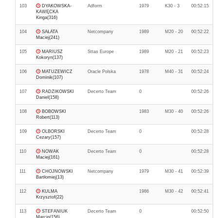
103
DYAKOWSKA-
Adform
1979
K30 - 3
00:52:15
KAWĘCKA
Kinga(316)
104
SAŁATA
Netcompany
1989
M20 - 20
00:52:22
Maciej(241)
105
MARIUSZ
Sttas Europe
1989
M20 - 21
00:52:23
Kokoryn(137)
106
MATUZEWICZ
Oracle Polska
1978
M40 - 31
00:52:24
Dominik(107)
107
RADZIKOWSKI
Decerto Team
0
00:52:26
Daniel(158)
108
BOBOWSKI
1983
M30 - 40
00:52:26
Robert(113)
109
OLBORSKI
Decerto Team
0
00:52:28
Cezary(157)
110
NOWAK
Decerto Team
0
00:52:28
Maciej(161)
111
CHOJNOWSKI
Netcompany
1979
M30 - 41
00:52:39
Bartłomiej(13)
112
KULMA
1986
M30 - 42
00:52:41
Krzysztof(22)
113
STEFANIUK
Decerto Team
0
00:52:50
Marcin(156)