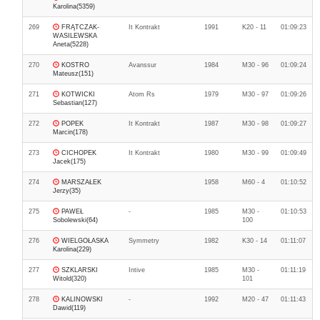
Karolina(5359)
269
FRĄTCZAK-
It Kontrakt
1991
K20 - 11
01:09:23
WASILEWSKA
Aneta(5228)
270
KOSTRO
Avanssur
1984
M30 - 96
01:09:24
Mateusz(151)
271
KOTWICKI
Atom Rs
1979
M30 - 97
01:09:26
Sebastian(127)
272
POPEK
It Kontrakt
1987
M30 - 98
01:09:27
Marcin(178)
273
CICHOPEK
It Kontrakt
1980
M30 - 99
01:09:49
Jacek(175)
274
MARSZAŁEK
1958
M60 - 4
01:10:52
Jerzy(35)
275
PAWEŁ
-
1985
M30 -
01:10:53
Sobolewski(64)
100
276
WIELGOŁASKA
Symmetry
1982
K30 - 14
01:11:07
Karolina(229)
277
SZKLARSKI
Intive
1985
M30 -
01:11:19
Witold(320)
101
278
KALINOWSKI
-
1992
M20 - 47
01:11:43
Dawid(119)