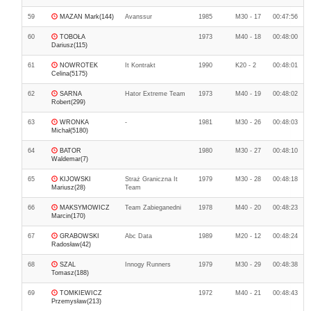
59
MAZAN Mark(144)
Avanssur
1985
M30 - 17
00:47:56
60
TOBOŁA
1973
M40 - 18
00:48:00
Dariusz(115)
61
NOWROTEK
It Kontrakt
1990
K20 - 2
00:48:01
Celina(5175)
62
SARNA
Hator Extreme Team
1973
M40 - 19
00:48:02
Robert(299)
63
WRONKA
-
1981
M30 - 26
00:48:03
Michał(5180)
64
BATOR
1980
M30 - 27
00:48:10
Waldemar(7)
65
KIJOWSKI
Straż Graniczna It
1979
M30 - 28
00:48:18
Mariusz(28)
Team
66
MAKSYMOWICZ
Team Zabieganedni
1978
M40 - 20
00:48:23
Marcin(170)
67
GRABOWSKI
Abc Data
1989
M20 - 12
00:48:24
Radosław(42)
68
SZAL
Innogy Runners
1979
M30 - 29
00:48:38
Tomasz(188)
69
TOMKIEWICZ
1972
M40 - 21
00:48:43
Przemysław(213)