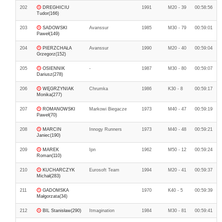
202
DREGHICIU
1991
M20 - 39
00:58:56
Tudor(166)
203
SADOWSKI
Avanssur
1985
M30 - 79
00:59:01
Paweł(149)
204
PIERZCHAŁA
Avanssur
1990
M20 - 40
00:59:04
Grzegorz(152)
205
OSIENNIK
-
1987
M30 - 80
00:59:07
Dariusz(278)
206
WĘGRZYNIAK
Chrumka
1986
K30 - 8
00:59:17
Monika(277)
207
ROMANOWSKI
Markowi Biegacze
1973
M40 - 47
00:59:19
Paweł(70)
208
MARCIN
Innogy Runners
1973
M40 - 48
00:59:21
Janiec(190)
209
MAREK
Ipn
1962
M50 - 12
00:59:24
Roman(110)
210
KUCHARCZYK
Eurosoft Team
1994
M20 - 41
00:59:37
Michał(283)
211
GADOMSKA
1970
K40 - 5
00:59:39
Małgorzata(34)
212
BIL Stanisław(290)
Itmagination
1984
M30 - 81
00:59:41