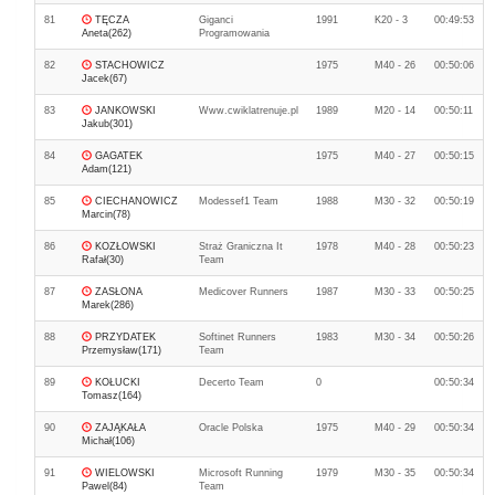
81
TĘCZA
Giganci
1991
K20 - 3
00:49:53
Aneta(262)
Programowania
82
STACHOWICZ
1975
M40 - 26
00:50:06
Jacek(67)
83
JANKOWSKI
Www.cwiklatrenuje.pl
1989
M20 - 14
00:50:11
Jakub(301)
84
GAGATEK
1975
M40 - 27
00:50:15
Adam(121)
85
CIECHANOWICZ
Modessef1 Team
1988
M30 - 32
00:50:19
Marcin(78)
86
KOZŁOWSKI
Straż Graniczna It
1978
M40 - 28
00:50:23
Rafał(30)
Team
87
ZASŁONA
Medicover Runners
1987
M30 - 33
00:50:25
Marek(286)
88
PRZYDATEK
Softinet Runners
1983
M30 - 34
00:50:26
Przemysław(171)
Team
89
KOŁUCKI
Decerto Team
0
00:50:34
Tomasz(164)
90
ZAJĄKAŁA
Oracle Polska
1975
M40 - 29
00:50:34
Michał(106)
91
WIELOWSKI
Microsoft Running
1979
M30 - 35
00:50:34
Pawel(84)
Team