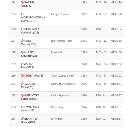
224
BARTEL
1983
M30 - 86
01:01:19
Adam(52)
225
Innogy Runners
1982
K30 - 10
01:01:28
WOJCIECHOWSKA
Sylwia(187)
226
PISKORSKA
1970
K40 - 7
01:01:34
Agnieszka(112)
227
POSS
Idg Running Team
1973
M40 - 52
01:01:35
Marcin(5280)
228
MIRSKI
It Kontrakt
1989
M20 - 42
01:01:50
Krzysztof(226)
229
JASIAK
1970
M40 - 53
01:01:52
Piotr(5323)
230
KUNKA Piotr(33)
Team Zabieganedni
1983
M30 - 87
01:01:52
231
SZUBERT
Connect Distribution
1976
M40 - 54
01:02:21
Michał(75)
232
GIERLOTKA
Laska Dynamitu
1990
K20 - 8
01:02:27
Katarzyna(63)
233
OWCZAREK
Pair Team
1974
K40 - 8
01:02:31
Joanna(222)
234
BERNATEK
It Kontrakt
1986
K30 - 11
01:02:37
Dorota(181)