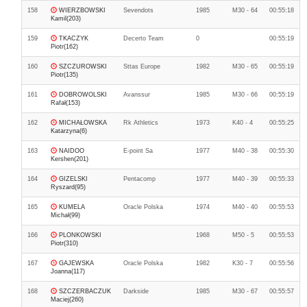
158
WIERZBOWSKI
Sevendots
1985
M30 - 64
00:55:18
Kamil(203)
159
TKACZYK
Decerto Team
0
00:55:19
Piotr(162)
160
SZCZUROWSKI
Sttas Europe
1982
M30 - 65
00:55:19
Piotr(135)
161
DOBROWOLSKI
Avanssur
1985
M30 - 66
00:55:19
Rafał(153)
162
MICHAŁOWSKA
Rk Athletics
1973
K40 - 4
00:55:25
Katarzyna(6)
163
NAIDOO
E-point Sa
1977
M40 - 38
00:55:30
Kershen(201)
164
GIZELSKI
Pentacomp
1977
M40 - 39
00:55:33
Ryszard(95)
165
KUMELA
Oracle Polska
1974
M40 - 40
00:55:53
Michał(99)
166
PLONKOWSKI
1968
M50 - 5
00:55:53
Piotr(310)
167
GAJEWSKA
Oracle Polska
1982
K30 - 7
00:55:56
Joanna(117)
168
SZCZERBACZUK
Darkside
1985
M30 - 67
00:55:57
Maciej(260)