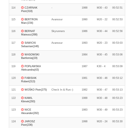
114
CZARNAK
-
1988
M30 - 43
00:52:51
Piotr(318)
115
BERTRON
Avanssur
1990
M20 - 22
00:52:53
Marc(154)
116
BERNAT
Skyrunners
1986
M30 - 44
00:52:56
Mateusz(268)
117
SAWICKI
Avanssur
1993
M20 - 23
00:53:03
Sebastian(146)
118
WASOWSKI
1984
M30 - 45
00:53:06
Bartlomiej(19)
119
POPŁAWSKA
1987
K30 - 4
00:53:09
Aleksandra(43)
120
FABISIAK
1981
M30 - 46
00:53:12
Robert(313)
121
WOŚKO Piotr(275)
Check In & Run:-)
1982
M30 - 47
00:53:13
122
KAMIL
1988
M30 - 48
00:53:23
Klimek(293)
123
NICE
1983
M30 - 49
00:53:23
Alexander(292)
124
JAROSZ
1998
M20 - 24
00:53:30
Piotr(236)