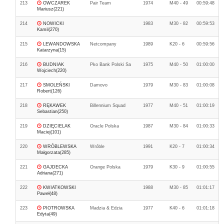
213
OWCZAREK
Pair Team
1974
M40 - 49
00:59:48
Mariusz(221)
214
NOWICKI
1983
M30 - 82
00:59:53
Kamil(270)
215
LEWANDOWSKA
Netcompany
1989
K20 - 6
00:59:56
Katarzyna(15)
216
BUDNIAK
Pko Bank Polski Sa
1975
M40 - 50
01:00:00
Wojciech(220)
217
SMOLEŃSKI
Damovo
1979
M30 - 83
01:00:08
Robert(126)
218
RĘKAWEK
Billennium Squad
1977
M40 - 51
01:00:19
Sebastian(250)
219
DZIĘCIELAK
Oracle Polska
1987
M30 - 84
01:00:33
Maciej(101)
220
WRÓBLEWSKA
Wróble
1991
K20 - 7
01:00:34
Małgorzata(285)
221
GAJDECKA
Orange Polska
1979
K30 - 9
01:00:55
Adriana(271)
222
KWIATKOWSKI
1988
M30 - 85
01:01:17
Paweł(48)
223
PIOTROWSKA
Madzia & Edzia
1977
K40 - 6
01:01:18
Edyta(49)