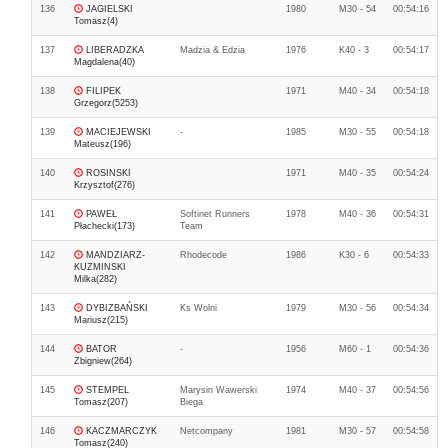
136
JAGIELSKI
1980
M30 - 54
00:54:16
Tomasz(4)
137
LIBERADZKA
Madzia & Edzia
1976
K40 - 3
00:54:17
Magdalena(40)
138
FILIPEK
1971
M40 - 34
00:54:18
Grzegorz(5253)
139
MACIEJEWSKI
-
1985
M30 - 55
00:54:18
Mateusz(196)
140
ROSINSKI
1971
M40 - 35
00:54:24
Krzysztof(276)
141
PAWEŁ
Softinet Runners
1978
M40 - 36
00:54:31
Płachecki(173)
Team
142
MANDZIARZ-
Rhodecode
1986
K30 - 6
00:54:33
KUZMINSKI
Milka(282)
143
DYBIZBAŃSKI
Ks Wolni
1979
M30 - 56
00:54:34
Mariusz(215)
144
BATOR
-
1956
M60 - 1
00:54:36
Zbigniew(264)
145
STEMPEL
Marysin Wawerski
1974
M40 - 37
00:54:56
Tomasz(207)
Biega
146
KACZMARCZYK
Netcompany
1981
M30 - 57
00:54:58
Tomasz(240)