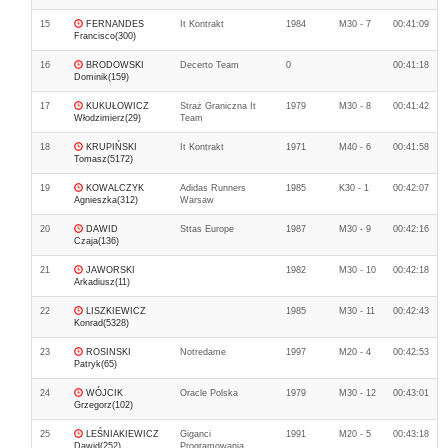
15
FERNANDES
It Kontrakt
1984
M30 - 7
00:41:09
Francisco(300)
16
BRODOWSKI
Decerto Team
0
00:41:18
Dominik(159)
17
KUKUŁOWICZ
Straż Graniczna It
1979
M30 - 8
00:41:42
Włodzimierz(29)
Team
18
KRUPIŃSKI
It Kontrakt
1971
M40 - 6
00:41:58
Tomasz(5172)
19
KOWALCZYK
Adidas Runners
1985
K30 - 1
00:42:07
Agnieszka(312)
Warsaw
20
DAWID
Sttas Europe
1987
M30 - 9
00:42:16
Czaja(136)
21
JAWORSKI
1982
M30 - 10
00:42:18
Arkadiusz(11)
22
LISZKIEWICZ
1985
M30 - 11
00:42:43
Konrad(5328)
23
ROSINSKI
Notredame
1997
M20 - 4
00:42:53
Patryk(65)
24
WÓJCIK
Oracle Polska
1979
M30 - 12
00:43:01
Grzegorz(102)
25
LEŚNIAKIEWICZ
Giganci
1991
M20 - 5
00:43:18
Dawid(252)
Programowania