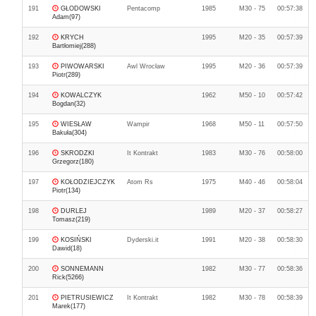
191
GŁODOWSKI
Pentacomp
1985
M30 - 75
00:57:38
Adam(97)
192
KRYCH
1995
M20 - 35
00:57:39
Bartłomiej(288)
193
PIWOWARSKI
Awl Wrocław
1995
M20 - 36
00:57:39
Piotr(289)
194
KOWALCZYK
1962
M50 - 10
00:57:42
Bogdan(32)
195
WIESŁAW
Wampir
1968
M50 - 11
00:57:50
Bakuła(304)
196
SKRODZKI
It Kontrakt
1983
M30 - 76
00:58:00
Grzegorz(180)
197
KOŁODZIEJCZYK
Atom Rs
1975
M40 - 46
00:58:04
Piotr(134)
198
DURLEJ
1989
M20 - 37
00:58:27
Tomasz(219)
199
KOSIŃSKI
Dyderski.it
1991
M20 - 38
00:58:30
Dawid(18)
200
SONNEMANN
1982
M30 - 77
00:58:36
Rick(5266)
201
PIETRUSIEWICZ
It Kontrakt
1982
M30 - 78
00:58:39
Marek(177)