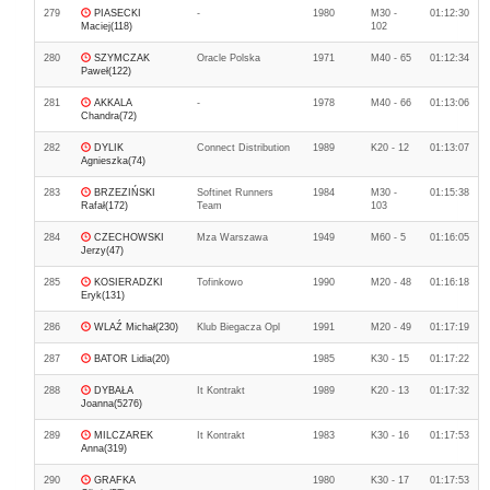
279
PIASECKI
-
1980
M30 -
01:12:30
Maciej(118)
102
280
SZYMCZAK
Oracle Polska
1971
M40 - 65
01:12:34
Paweł(122)
281
AKKALA
-
1978
M40 - 66
01:13:06
Chandra(72)
282
DYLIK
Connect Distribution
1989
K20 - 12
01:13:07
Agnieszka(74)
283
BRZEZIŃSKI
Softinet Runners
1984
M30 -
01:15:38
Rafał(172)
Team
103
284
CZECHOWSKI
Mza Warszawa
1949
M60 - 5
01:16:05
Jerzy(47)
285
KOSIERADZKI
Tofinkowo
1990
M20 - 48
01:16:18
Eryk(131)
286
WLAŹ Michał(230)
Klub Biegacza Opl
1991
M20 - 49
01:17:19
287
BATOR Lidia(20)
1985
K30 - 15
01:17:22
288
DYBAŁA
It Kontrakt
1989
K20 - 13
01:17:32
Joanna(5276)
289
MILCZAREK
It Kontrakt
1983
K30 - 16
01:17:53
Anna(319)
290
GRAFKA
1980
K30 - 17
01:17:53