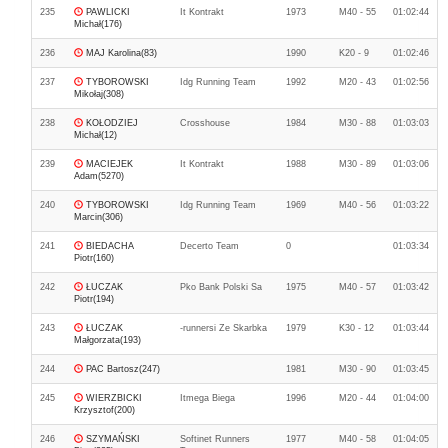
235
PAWLICKI
It Kontrakt
1973
M40 - 55
01:02:44
Michał(176)
236
MAJ Karolina(83)
1990
K20 - 9
01:02:46
237
TYBOROWSKI
Idg Running Team
1992
M20 - 43
01:02:56
Mikołaj(308)
238
KOŁODZIEJ
Crosshouse
1984
M30 - 88
01:03:03
Michał(12)
239
MACIEJEK
It Kontrakt
1988
M30 - 89
01:03:06
Adam(5270)
240
TYBOROWSKI
Idg Running Team
1969
M40 - 56
01:03:22
Marcin(306)
241
BIEDACHA
Decerto Team
0
01:03:34
Piotr(160)
242
ŁUCZAK
Pko Bank Polski Sa
1975
M40 - 57
01:03:42
Piotr(194)
243
ŁUCZAK
-runnersi Ze Skarbka
1979
K30 - 12
01:03:44
Małgorzata(193)
244
PAC Bartosz(247)
1981
M30 - 90
01:03:45
245
WIERZBICKI
Itmega Biega
1996
M20 - 44
01:04:00
Krzysztof(200)
246
SZYMAŃSKI
Softinet Runners
1977
M40 - 58
01:04:05