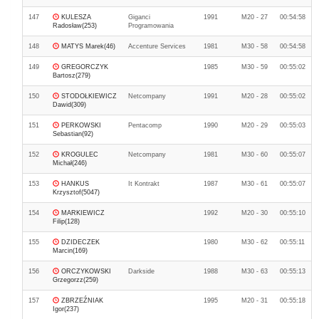
147
KULESZA
Giganci
1991
M20 - 27
00:54:58
Radosław(253)
Programowania
148
MATYS Marek(46)
Accenture Services
1981
M30 - 58
00:54:58
149
GREGORCZYK
1985
M30 - 59
00:55:02
Bartosz(279)
150
STODOŁKIEWICZ
Netcompany
1991
M20 - 28
00:55:02
Dawid(309)
151
PERKOWSKI
Pentacomp
1990
M20 - 29
00:55:03
Sebastian(92)
152
KROGULEC
Netcompany
1981
M30 - 60
00:55:07
Michał(246)
153
HANKUS
It Kontrakt
1987
M30 - 61
00:55:07
Krzysztof(5047)
154
MARKIEWICZ
1992
M20 - 30
00:55:10
Filip(128)
155
DZIDECZEK
1980
M30 - 62
00:55:11
Marcin(169)
156
ORCZYKOWSKI
Darkside
1988
M30 - 63
00:55:13
Grzegorzz(259)
157
ZBRZEŹNIAK
1995
M20 - 31
00:55:18
Igor(237)