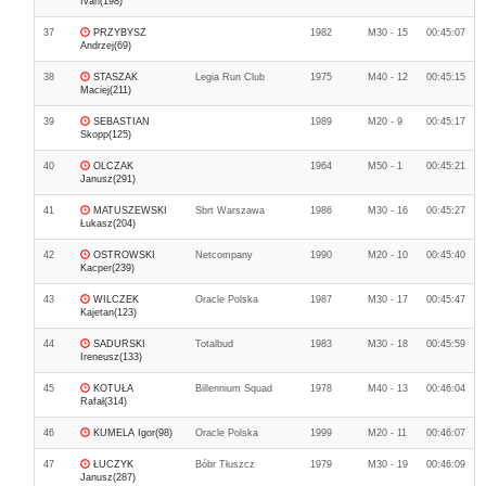
Ivan(198)
37
PRZYBYSZ
1982
M30 - 15
00:45:07
Andrzej(69)
38
STASZAK
Legia Run Club
1975
M40 - 12
00:45:15
Maciej(211)
39
SEBASTIAN
1989
M20 - 9
00:45:17
Skopp(125)
40
OLCZAK
1964
M50 - 1
00:45:21
Janusz(291)
41
MATUSZEWSKI
Sbrt Warszawa
1986
M30 - 16
00:45:27
Łukasz(204)
42
OSTROWSKI
Netcompany
1990
M20 - 10
00:45:40
Kacper(239)
43
WILCZEK
Oracle Polska
1987
M30 - 17
00:45:47
Kajetan(123)
44
SADURSKI
Totalbud
1983
M30 - 18
00:45:59
Ireneusz(133)
45
KOTUŁA
Billennium Squad
1978
M40 - 13
00:46:04
Rafał(314)
46
KUMELA Igor(98)
Oracle Polska
1999
M20 - 11
00:46:07
47
ŁUCZYK
Bóbr Tłuszcz
1979
M30 - 19
00:46:09
Janusz(287)