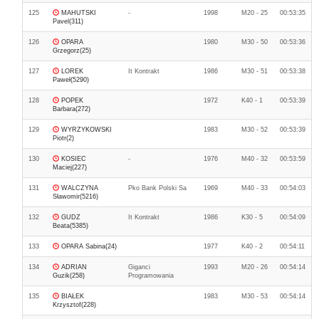
125
MAHUTSKI
-
1998
M20 - 25
00:53:35
Pavel(311)
126
OPARA
1980
M30 - 50
00:53:36
Grzegorz(25)
127
LOREK
It Kontrakt
1986
M30 - 51
00:53:38
Paweł(5290)
128
POPEK
1972
K40 - 1
00:53:39
Barbara(272)
129
WYRZYKOWSKI
1983
M30 - 52
00:53:39
Piotr(2)
130
KOSIEC
-
1976
M40 - 32
00:53:59
Maciej(227)
131
WALCZYNA
Pko Bank Polski Sa
1969
M40 - 33
00:54:03
Sławomir(5216)
132
GUDZ
It Kontrakt
1986
K30 - 5
00:54:09
Beata(5385)
133
OPARA Sabina(24)
1977
K40 - 2
00:54:11
134
ADRIAN
Giganci
1993
M20 - 26
00:54:14
Guzik(258)
Programowania
135
BIAŁEK
1983
M30 - 53
00:54:14
Krzysztof(228)