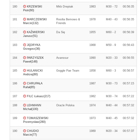
180
KRZEWSKI
Mkb Dreptak
1983
M30 - 72
00:56:35
Piotr(60)
181
MARCZEWSKI
Resilia Bemowo &
1978
M40 - 43
00:56:35
Marcin(132)
Friends
182
KAŹMIERSKI
Da Się
1955
M60 - 2
00:56:39
Janusz(51)
183
JĘDRYKA
1968
M50 - 9
00:56:43
Grzegorz(36)
184
PARZYSZEK
Avanssur
1990
M20 - 33
00:56:55
Paweł(148)
185
HULANICKI
Goggle Pae Team
1958
M60 - 3
00:56:57
Andrzej(80)
186
CHRUPAŁA
1987
M30 - 73
00:57:15
Rafał(85)
187
FILC Łukasz(217)
1982
M30 - 74
00:57:22
188
LEHMANN
Oracle Polska
1974
M40 - 44
00:57:32
Michał(100)
189
TOMASZEWSKI
1973
M40 - 45
00:57:32
Przemysław(280)
190
CHUDIO
1989
M20 - 34
00:57:37
Marcin(77)