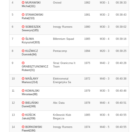
4
MURAWSKI
Orsted
1982
M30 - 1
00:38:33
Michal(111)
5
STANKOWSKI
1981
M30 - 2
00:38:43
Rafał(210)
6
SOBIESZEK
Innogy Runners
1980
M30 - 3
00:39:02
Seweryn(185)
7
ŚLIWA
Billennium Squad
1985
M30 - 4
00:39:16
Krzysztof(303)
8
KUŹMICZ
Pentacomp
1994
M20 - 3
00:39:25
Dominik(94)
9
Straż Graniczna It
1975
M40 - 2
00:40:28
GRABSZTUNOWICZ
Team
Robert(31)
10
MAŚLANY
Elektrometal
1972
M40 - 3
00:40:38
Mariusz(214)
Energetyka Sa
11
KOWALSKI
1979
M30 - 5
00:40:46
Mirosław(88)
12
BIELIŃSKI
Abc Data
1978
M40 - 4
00:40:51
Daniel(249)
13
KOŚCIK
Królewski Klub
1985
M30 - 6
00:40:55
Jakub(209)
Biegacza
14
BORKOWSKI
Innogy Runners
1974
M40 - 5
00:40:55
Paweł(184)