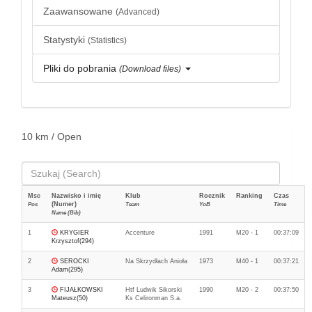
Zaawansowane
(Advanced)
Statystyki
(Statistics)
Pliki do pobrania
(Download files)
10 km / Open
Msc
Nazwisko i imię
Klub
Rocznik
Ranking
Czas
(Numer)
Pos
Team
YoB
Time
Name (Bib)
1
KRYGIER
Accenture
1991
M20 - 1
00:37:09
Krzysztof(294)
2
SEROCKI
Na Skrzydłach Anioła
1973
M40 - 1
00:37:21
Adam(295)
3
FIJAŁKOWSKI
Htf Ludwik Sikorski
1990
M20 - 2
00:37:50
Mateusz(50)
Ks Celironman S.a.