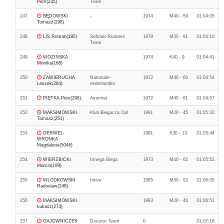
Piotr(235)
Team
247
BĘDOWSKI
-
1974
M40 - 59
01:04:05
Tomasz(298)
248
LIS Roman(192)
Softinet Runners
1979
M30 - 91
01:04:10
Team
249
WOZIŃSKA
1974
K40 - 9
01:04:41
Monika(168)
250
ZAWIERUCHA
Nationale-
1972
M40 - 60
01:04:54
Leszek(284)
nederlanden
251
PIĘTKA Piotr(296)
Amernet
1972
M40 - 61
01:04:57
252
MAKSIMOWSKI
Klub Biegacza Opl
1991
M20 - 45
01:05:33
Tomasz(251)
253
GERWEL-
1981
K30 - 13
01:05:44
WRONKA
Magdalena(5046)
254
WIERZBICKI
Itmega Biega
1973
M40 - 62
01:05:52
Marcin(199)
255
WŁODKOWSKI
Intive
1985
M30 - 92
01:06:05
Radosław(248)
256
MAKSIMOWSKI
1993
M20 - 46
01:06:51
Łukasz(274)
257
GAJOWNICZEK
Decerto Team
0
01:07:16