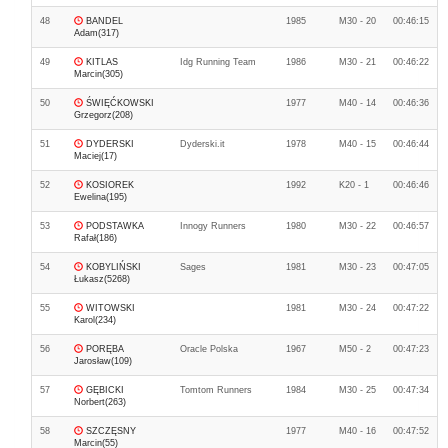
48
BANDEL
1985
M30 - 20
00:46:15
Adam(317)
49
KITLAS
Idg Running Team
1986
M30 - 21
00:46:22
Marcin(305)
50
ŚWIĘĆKOWSKI
1977
M40 - 14
00:46:36
Grzegorz(208)
51
DYDERSKI
Dyderski.it
1978
M40 - 15
00:46:44
Maciej(17)
52
KOSIOREK
1992
K20 - 1
00:46:46
Ewelina(195)
53
PODSTAWKA
Innogy Runners
1980
M30 - 22
00:46:57
Rafał(186)
54
KOBYLIŃSKI
Sages
1981
M30 - 23
00:47:05
Łukasz(5268)
55
WITOWSKI
1981
M30 - 24
00:47:22
Karol(234)
56
PORĘBA
Oracle Polska
1967
M50 - 2
00:47:23
Jarosław(109)
57
GĘBICKI
Tomtom Runners
1984
M30 - 25
00:47:34
Norbert(263)
58
SZCZĘSNY
1977
M40 - 16
00:47:52
Marcin(55)