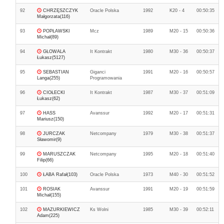
92
CHRZĘSZCZYK
Oracle Polska
1992
K20 - 4
00:50:35
Małgorzata(116)
93
POPŁAWSKI
Mcz
1989
M20 - 15
00:50:36
Michał(89)
94
GŁOWALA
It Kontrakt
1980
M30 - 36
00:50:37
Łukasz(5127)
95
SEBASTIAN
Giganci
1991
M20 - 16
00:50:57
Langa(255)
Programowania
96
CIOŁECKI
It Kontrakt
1987
M30 - 37
00:51:09
Łukasz(62)
97
HASS
Avanssur
1992
M20 - 17
00:51:31
Mariusz(150)
98
JURCZAK
Netcompany
1979
M30 - 38
00:51:37
Sławomir(9)
99
MARUSZCZAK
Netcompany
1995
M20 - 18
00:51:40
Filip(66)
100
ŁABA Rafał(103)
Oracle Polska
1973
M40 - 30
00:51:52
101
ROSIAK
Avanssur
1991
M20 - 19
00:51:59
Michał(155)
102
MAZURKIEWICZ
Ks Wolni
1985
M30 - 39
00:52:11
Adam(225)