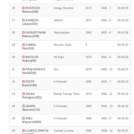
26
RUSTECKI
Innogy Runners
1973
M40 - 7
00:43:20
Mariusz(189)
27
KAWĘCKI
Adform
1977
M40 - 8
00:43:33
Łukasz(315)
28
AUGUSTYNIAK
Netcompany
1992
M20 - 6
00:43:36
Mateusz(238)
29
CHMIEL
Decerto Team
0
00:43:37
Piotr(163)
30
BAZYLUK
Kb Ergo
1970
M40 - 9
00:44:03
Andrzej(54)
31
FRĄCKIEWICZ
Scv
1976
M40 - 10
00:44:07
Karol(5209)
32
PIOTR
It Kontrakt
1991
M20 - 7
00:44:13
Bujok(5166)
33
GAŁKA
Bartek Trenuje Team
1973
M40 - 11
00:44:16
Remigiusz(281)
34
GAWIN
It Kontrakt
1983
M30 - 13
00:44:42
Sławomir(174)
35
ŻMIJ
It Kontrakt
1990
M20 - 8
00:44:44
Wojciech(5060)
36
LLORCA GARCIA
Central Lechera
1985
M30 - 14
00:44:57