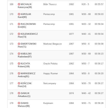
169
MICHALIK
Bóbr Tłuszcz
1992
K20 - 5
00:55:57
Katarzyna(38)
170
KAROLAK
Pentacomp
1981
M30 - 68
00:56:03
Karol(90)
171
RACZKOWSKI
Pentacomp
1991
M20 - 32
00:56:04
Emil(91)
172
KOLENKIEWICZ
1977
M40 - 41
00:56:04
Piotr(73)
173
EWERTOWSKI
Markowi Biegacze
1967
M50 - 6
00:56:08
Piotr(71)
174
KABULSKI
1987
M30 - 69
00:56:15
Radosław(87)
175
KUCHTA
Oracle Polska
1962
M50 - 7
00:56:17
Robert(108)
176
MARKIEWICZ
Happy Runner
1964
M50 - 8
00:56:20
Andrzej(61)
177
KOŃCZAK
Netcompany
1984
M30 - 70
00:56:27
Piotr(14)
178
GAWLIK
1974
M40 - 42
00:56:27
Arkadiusz(1)
179
DAWID
Kurpteam
1984
M30 - 71
00:56:28
Mariusz(86)