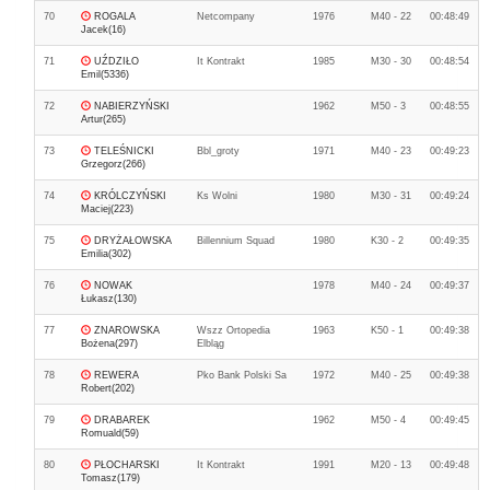
70
ROGALA
Netcompany
1976
M40 - 22
00:48:49
Jacek(16)
71
UŹDZIŁO
It Kontrakt
1985
M30 - 30
00:48:54
Emil(5336)
72
NABIERZYŃSKI
1962
M50 - 3
00:48:55
Artur(265)
73
TELEŚNICKI
Bbl_groty
1971
M40 - 23
00:49:23
Grzegorz(266)
74
KRÓLCZYŃSKI
Ks Wolni
1980
M30 - 31
00:49:24
Maciej(223)
75
DRYŻAŁOWSKA
Billennium Squad
1980
K30 - 2
00:49:35
Emilia(302)
76
NOWAK
1978
M40 - 24
00:49:37
Łukasz(130)
77
ZNAROWSKA
Wszz Ortopedia
1963
K50 - 1
00:49:38
Bożena(297)
Elbląg
78
REWERA
Pko Bank Polski Sa
1972
M40 - 25
00:49:38
Robert(202)
79
DRABAREK
1962
M50 - 4
00:49:45
Romuald(59)
80
PŁOCHARSKI
It Kontrakt
1991
M20 - 13
00:49:48
Tomasz(179)