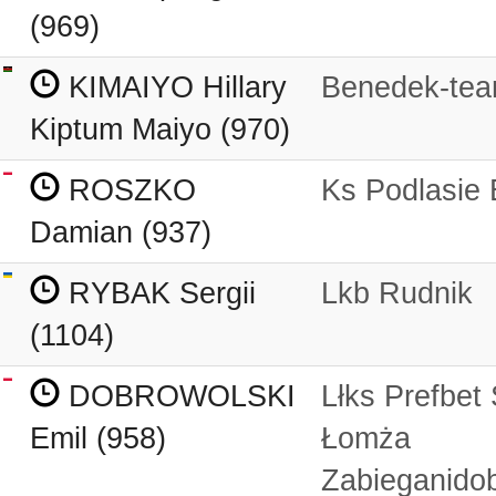
(969)
KIMAIYO Hillary
Benedek-te
Kiptum Maiyo (970)
ROSZKO
Ks Podlasie 
Damian (937)
RYBAK Sergii
Lkb Rudnik
(1104)
DOBROWOLSKI
Lłks Prefbet
Emil (958)
Łomża
Zabieganidob