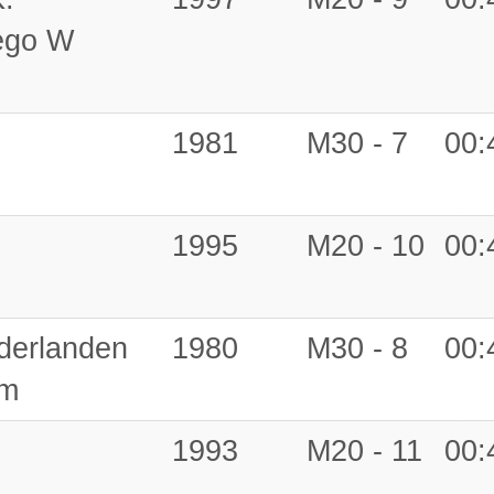
ego W
1981
M30 - 7
00:
1995
M20 - 10
00:
derlanden
1980
M30 - 8
00:
am
1993
M20 - 11
00: