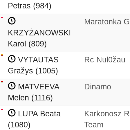
Petras (984)
Maratonka G
KRZYŻANOWSKI
Karol (809)
VYTAUTAS
Rc Nul0žau
Gražys (1005)
MATVEEVA
Dinamo
Melen (1116)
LUPA Beata
Karkonosz R
(1080)
Team