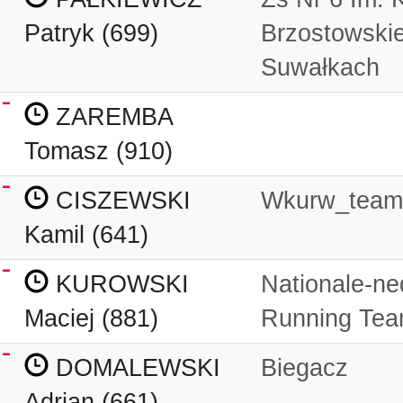
Patryk (699)
Brzostowski
Suwałkach
ZAREMBA
Tomasz (910)
CISZEWSKI
Wkurw_team
Kamil (641)
KUROWSKI
Nationale-ne
Maciej (881)
Running Te
DOMALEWSKI
Biegacz
Adrian (661)