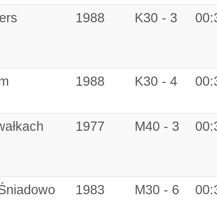
ers
1988
K30 - 3
00:
am
1988
K30 - 4
00:
wałkach
1977
M40 - 3
00:
 Śniadowo
1983
M30 - 6
00: