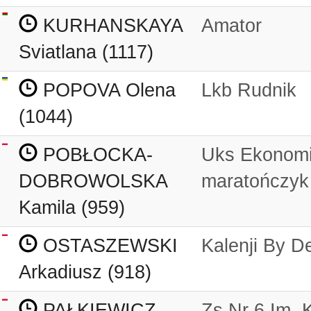
KURHANSKAYA
Amator
Sviatlana (1117)
POPOVA Olena
Lkb Rudnik
(1044)
POBŁOCKA-
Uks Ekonomi
DOBROWOLSKA
maratończyk
Kamila (959)
OSTASZEWSKI
Kalenji By D
Arkadiusz (918)
PAŁKIEWICZ
Zs Nr 6 Im. 