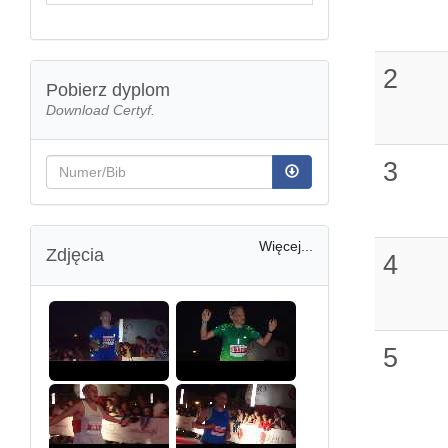
2
Pobierz dyplom
Download Certyf.
3
Więcej...
Zdjęcia
4
5