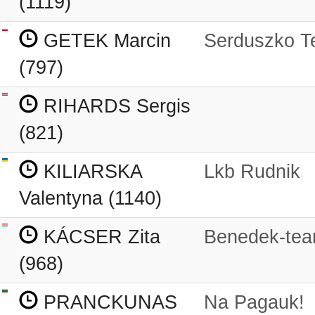
(1119)
GETEK Marcin
Serduszko T
(797)
RIHARDS Sergis
(821)
KILIARSKA
Lkb Rudnik
Valentyna (1140)
KÁCSER Zita
Benedek-te
(968)
PRANCKUNAS
Na Pagauk!