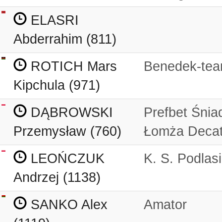
ELASRI
Abderrahim (811)
ROTICH Mars
Benedek-te
Kipchula (971)
DĄBROWSKI
Prefbet Śni
Przemysław (760)
Łomża Decat
LEOŃCZUK
K. S. Podlasi
Andrzej (1138)
SANKO Alex
Amator