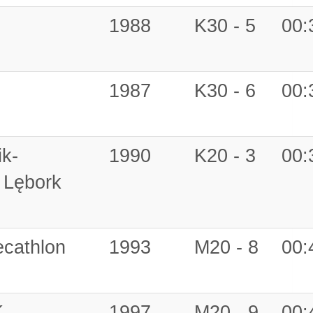
1988
K30 - 5
00:
1987
K30 - 6
00:
k-
1990
K20 - 3
00:
 Lębork
ecathlon
1993
M20 - 8
00:
K.
1997
M20 - 9
00: