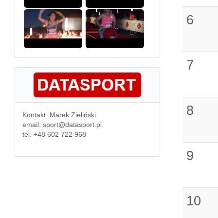
6
7
8
Kontakt: Marek Zieliński
email: sport@datasport.pl
tel. +48 602 722 968
9
10