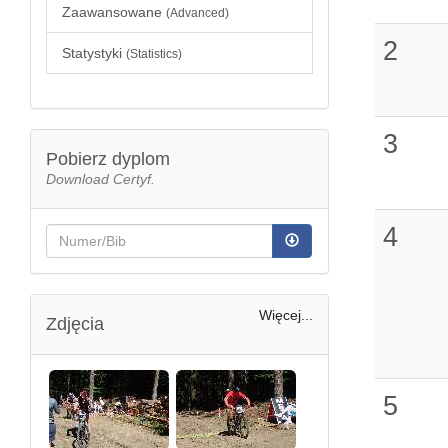
Zaawansowane
(Advanced)
2
Statystyki
(Statistics)
3
Pobierz dyplom
Download Certyf.
4
Więcej...
Zdjęcia
5