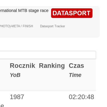
national MTB stage race
PHOTO)-META / FINISH
Datasport Tracker
Rocznik
Ranking
Czas
YoB
Time
1987
02:20:48
ce