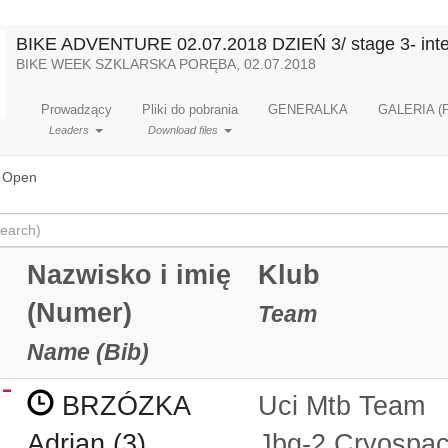
BIKE ADVENTURE 02.07.2018 DZIEŃ 3/ stage 3- inter
BIKE WEEK SZKLARSKA PORĘBA, 02.07.2018
Prowadzący
Pliki do pobrania
GENERALKA
GALERIA (
Leaders
Download files
 Open
Nazwisko i imię
Klub
(Numer)
Team
Name (Bib)
BRZÓZKA
Uci Mtb Team
Adrian (3)
Jbg-2 Cryospa