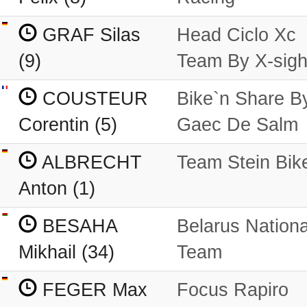
GRAF Silas
Head Ciclo Xc
(9)
Team By X-sigh
COUSTEUR
Bike`n Share B
Corentin (5)
Gaec De Salm
ALBRECHT
Team Stein Bik
Anton (1)
BESAHA
Belarus Nationa
Mikhail (34)
Team
FEGER Max
Focus Rapiro