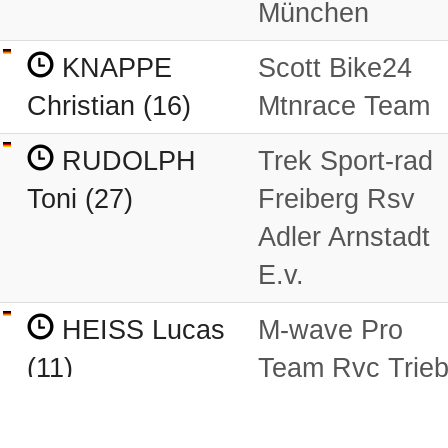
München
KNAPPE
Scott Bike24
Christian (16)
Mtnrace Team
RUDOLPH
Trek Sport-rad
Toni (27)
Freiberg Rsv
Adler Arnstadt
E.v.
HEISS Lucas
M-wave Pro
(11)
Team Rvc Trie
ORILLARD
Bike`n Share B