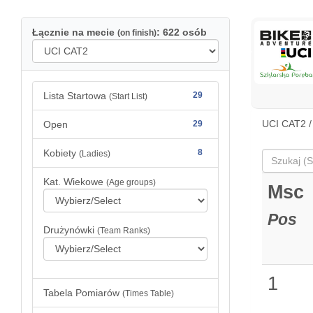
Łącznie na mecie
: 622 osób
(on finish)
Lista Startowa
29
(Start List)
UCI CAT2 /
Open
29
Kobiety
8
(Ladies)
Kat. Wiekowe
(Age groups)
Msc
Pos
Drużynówki
(Team Ranks)
1
Tabela Pomiarów
(Times Table)