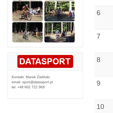
6
7
8
Kontakt: Marek Zieliński
9
email: sport@datasport.pl
tel. +48 602 722 968
10