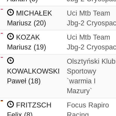
MICHAŁEK
Uci Mtb Team
Mariusz (20)
Jbg-2 Cryospa
KOZAK
Uci Mtb Team
Mariusz (19)
Jbg-2 Cryospa
Olsztyński Klub
KOWALKOWSKI
Sportowy
Paweł (18)
`warmia I
Mazury`
FRITZSCH
Focus Rapiro
Felix (8)
Racing