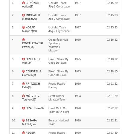
1
BRZÓZKA
Uci Mtb Team
1987
02:15:29
Adrian(3)
Jbg-2 Cryospace
2
MICHAŁEK
Uci Mtb Team
1987
02:15:33
Mariusz(20)
Jbg-2 Cryospace
3
KOZAK
Uci Mtb Team
1987
02:15:33
Mariusz(19)
Jbg-2 Cryospace
4
Olsztyński Klub
1989
02:16:22
KOWALKOWSKI
Sportowy
Paweł(18)
`warmia I
Mazury`
5
ORILLARD
Bike`n Share By
1995
02:18:12
Alex(24)
Gaec De Salm
6
COUSTEUR
Bike`n Share By
1995
02:18:15
Corentin(5)
Gaec De Salm
7
FRITZSCH
Focus Rapiro
1989
02:21:22
Felix(8)
Racing
8
MÜTZLITZ
Scott Bike24
1984
02:21:29
Torsten(22)
Mtnrace Team
9
GRAF Silas(9)
Head Ciclo Xc
1998
02:22:12
Team By X-sight
10
BESAHA
Belarus National
1989
02:22:31
Mikhail(34)
Team
11
FEGER
Focus Rapiro
1989
02:23:49