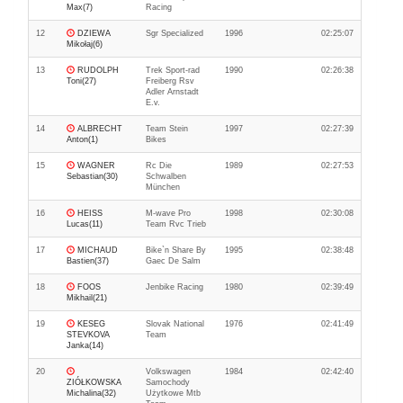
Max(7)
Racing
12
DZIEWA
Sgr Specialized
1996
02:25:07
Mikołaj(6)
13
RUDOLPH
Trek Sport-rad
1990
02:26:38
Toni(27)
Freiberg Rsv
Adler Arnstadt
E.v.
14
ALBRECHT
Team Stein
1997
02:27:39
Anton(1)
Bikes
15
WAGNER
Rc Die
1989
02:27:53
Sebastian(30)
Schwalben
München
16
HEISS
M-wave Pro
1998
02:30:08
Lucas(11)
Team Rvc Trieb
17
MICHAUD
Bike`n Share By
1995
02:38:48
Bastien(37)
Gaec De Salm
18
FOOS
Jenbike Racing
1980
02:39:49
Mikhail(21)
19
KESEG
Slovak National
1976
02:41:49
STEVKOVA
Team
Janka(14)
20
Volkswagen
1984
02:42:40
ZIÓŁKOWSKA
Samochody
Michalina(32)
Użytkowe Mtb