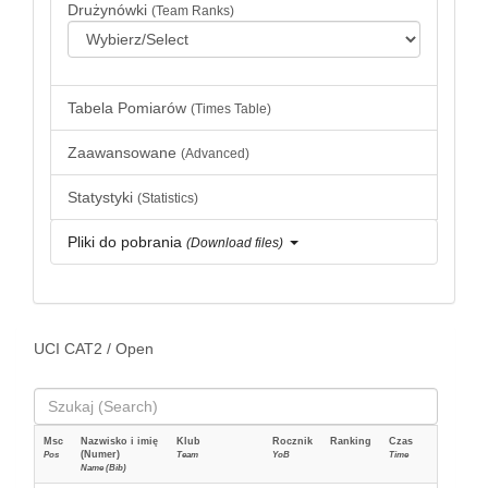
Drużynówki
(Team Ranks)
Tabela Pomiarów
(Times Table)
Zaawansowane
(Advanced)
Statystyki
(Statistics)
Pliki do pobrania
(Download files)
UCI CAT2 / Open
Msc
Nazwisko i imię
Klub
Rocznik
Ranking
Czas
(Numer)
Pos
Team
YoB
Time
Name (Bib)