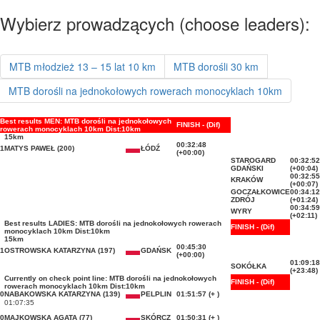
Wybierz prowadzących (choose leaders):
MTB młodzież 13 – 15 lat 10 km
MTB dorośli 30 km
MTB dorośli na jednokołowych rowerach monocyklach 10km
Best results MEN: MTB dorośli na jednokołowych
FINISH - (Dif)
rowerach monocyklach 10km Dist:10km
15km
00:32:48
1
MATYS PAWEŁ (200)
ŁÓDŹ
(+00:00)
STAROGARD
00:32:52
GDAŃSKI
(+00:04)
00:32:55
KRAKÓW
(+00:07)
GOCZAŁKOWICE
00:34:12
ZDRÓJ
(+01:24)
00:34:59
WYRY
(+02:11)
Best results LADIES: MTB dorośli na jednokołowych rowerach
FINISH - (Dif)
monocyklach 10km Dist:10km
15km
00:45:30
1
OSTROWSKA KATARZYNA (197)
GDAŃSK
(+00:00)
01:09:18
SOKÓŁKA
(+23:48)
Currently on check point line: MTB dorośli na jednokołowych
FINISH - (Dif)
rowerach monocyklach 10km Dist:10km
0
NABAKOWSKA KATARZYNA (139)
PELPLIN
01:51:57 (+ )
01:07:35
0
MAJKOWSKA AGATA (77)
SKÓRCZ
01:50:31 (+ )