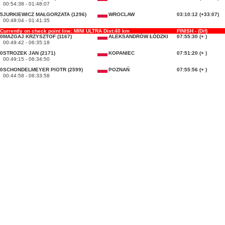
00:54:38 - 01:48:07
5
JURKIEWICZ MAŁGORZATA (1296)
WROCLAW
03:10:12 (+33:07)
00:48:04 - 01:41:35
Currently on check point line: MINI ULTRA Dist:40 km
FINISH - (Dif)
0
MAZGAJ KRZYSZTOF (1167)
ALEKSANDRÓW ŁÓDZKI
07:55:30 (+ )
00:49:42 - 06:35:18
0
STROZEK JAN (2171)
KOPANIEC
07:51:20 (+ )
00:49:15 - 06:34:50
0
SCHONDELMEYER PIOTR (2599)
POZNAŃ
07:55:56 (+ )
00:44:58 - 06:33:58