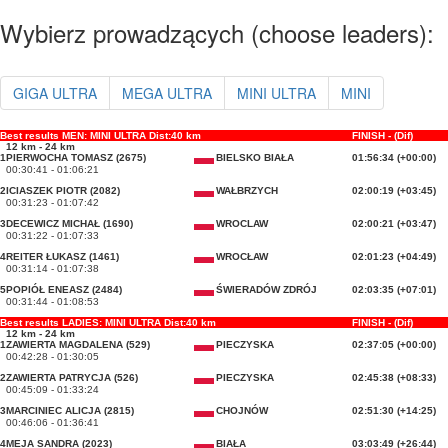
Wybierz prowadzących (choose leaders):
GIGA ULTRA
MEGA ULTRA
MINI ULTRA
MINI
Best results MEN: MINI ULTRA Dist:40 km
FINISH - (Dif)
12 km - 24 km
1
PIERWOCHA TOMASZ (2675)
BIELSKO BIAŁA
01:56:34 (+00:00)
00:30:41 - 01:06:21
2
ICIASZEK PIOTR (2082)
WAŁBRZYCH
02:00:19 (+03:45)
00:31:23 - 01:07:42
3
DECEWICZ MICHAŁ (1690)
WROCLAW
02:00:21 (+03:47)
00:31:22 - 01:07:33
4
REITER ŁUKASZ (1461)
WROCŁAW
02:01:23 (+04:49)
00:31:14 - 01:07:38
5
POPIÓŁ ENEASZ (2484)
ŚWIERADÓW ZDRÓJ
02:03:35 (+07:01)
00:31:44 - 01:08:53
Best results LADIES: MINI ULTRA Dist:40 km
FINISH - (Dif)
12 km - 24 km
1
ZAWIERTA MAGDALENA (529)
PIECZYSKA
02:37:05 (+00:00)
00:42:28 - 01:30:05
2
ZAWIERTA PATRYCJA (526)
PIECZYSKA
02:45:38 (+08:33)
00:45:09 - 01:33:24
3
MARCINIEC ALICJA (2815)
CHOJNÓW
02:51:30 (+14:25)
00:46:06 - 01:36:41
4
MEJA SANDRA (2023)
BIAŁA
03:03:49 (+26:44)