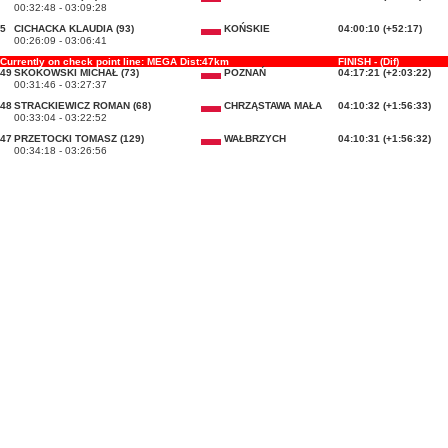
00:32:48 - 03:09:28
5
CICHACKA KLAUDIA (93)
KOŃSKIE
04:00:10 (+52:17)
00:26:09 - 03:06:41
Currently on check point line: MEGA Dist:47km
FINISH - (Dif)
49
SKOKOWSKI MICHAŁ (73)
POZNAŃ
04:17:21 (+2:03:22)
00:31:46 - 03:27:37
48
STRACKIEWICZ ROMAN (68)
CHRZĄSTAWA MAŁA
04:10:32 (+1:56:33)
00:33:04 - 03:22:52
47
PRZETOCKI TOMASZ (129)
WAŁBRZYCH
04:10:31 (+1:56:32)
00:34:18 - 03:26:56