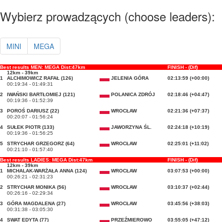
Wybierz prowadzących (choose leaders):
MINI
MEGA
Best results MEN: MEGA Dist:47km
FINISH - (Dif)
12km - 39km
1
ALCHIMOWICZ RAFAŁ (126)
JELENIA GÓRA
02:13:59 (+00:00)
00:19:34 - 01:49:31
2
IWAŃSKI BARTŁOMIEJ (121)
POLANICA ZDRÓJ
02:18:46 (+04:47)
00:19:36 - 01:52:39
3
POROŚ DARIUSZ (22)
WROCŁAW
02:21:36 (+07:37)
00:20:07 - 01:56:24
4
SUŁEK PIOTR (133)
JAWORZYNA ŚL.
02:24:18 (+10:19)
00:19:36 - 01:56:25
5
STRYCHAR GRZEGORZ (64)
WROCŁAW
02:25:01 (+11:02)
00:21:10 - 01:57:40
Best results LADIES: MEGA Dist:47km
FINISH - (Dif)
12km - 39km
1
MICHALAK-WARŻAŁA ANNA (124)
WROCŁAW
03:07:53 (+00:00)
00:26:21 - 02:31:23
2
STRYCHAR MONIKA (56)
WROCŁAW
03:10:37 (+02:44)
00:26:16 - 02:29:34
3
GÓRA MAGDALENA (27)
WROCŁAW
03:45:56 (+38:03)
00:31:38 - 03:05:30
4
SWAT EDYTA (77)
PRZEŹMIEROWO
03:55:05 (+47:12)