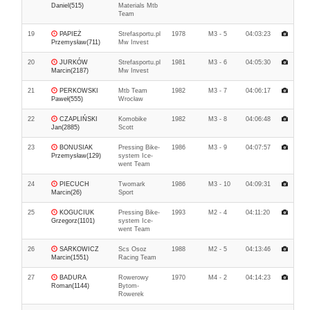
Daniel(515)
Materials Mtb
Team
19
PAPIEŻ
Strefasportu.pl
1978
M3 - 5
04:03:23
Przemysław(711)
Mw Invest
20
JURKÓW
Strefasportu.pl
1981
M3 - 6
04:05:30
Marcin(2187)
Mw Invest
21
PERKOWSKI
Mtb Team
1982
M3 - 7
04:06:17
Paweł(555)
Wrocław
22
CZAPLIŃSKI
Komobike
1982
M3 - 8
04:06:48
Jan(2885)
Scott
23
BONUSIAK
Pressing Bike-
1986
M3 - 9
04:07:57
Przemysław(129)
system Ice-
went Team
24
PIECUCH
Twomark
1986
M3 - 10
04:09:31
Marcin(26)
Sport
25
KOGUCIUK
Pressing Bike-
1993
M2 - 4
04:11:20
Grzegorz(1101)
system Ice-
went Team
26
SARKOWICZ
Scs Osoz
1988
M2 - 5
04:13:46
Marcin(1551)
Racing Team
27
BADURA
Rowerowy
1970
M4 - 2
04:14:23
Roman(1144)
Bytom-
Rowerek