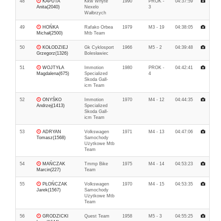
48
KAPUTA
Kkw Whyte
1990
PROK -
04:37:59
Anita(2040)
Nexelo
3
Wałbrzych
49
HOŃKA
Rafako Orbea
1979
M3 - 19
04:38:05
Michał(2500)
Mtb Team
50
KOŁODZIEJ
Gk Cyklosport
1966
M5 - 2
04:39:48
Grzegorz(1326)
Bolesławiec
51
WOJTYŁA
Immotion
1980
PROK -
04:42:41
Magdalena(675)
Specialized
4
Skoda Gall-
icm Team
52
ONYŚKO
Immotion
1970
M4 - 12
04:44:35
Andrzej(1413)
Specialized
Skoda Gall-
icm Team
53
ADRYAN
Volkswagen
1971
M4 - 13
04:47:06
Tomasz(1568)
Samochody
Użytkowe Mtb
Team
54
MAŃCZAK
Tmmp Bike
1975
M4 - 14
04:53:23
Marcin(227)
Team
55
PŁOŃCZAK
Volkswagen
1970
M4 - 15
04:53:35
Jarek(1567)
Samochody
Użytkowe Mtb
Team
56
GRODZICKI
Quest Team
1958
M5 - 3
04:55:25