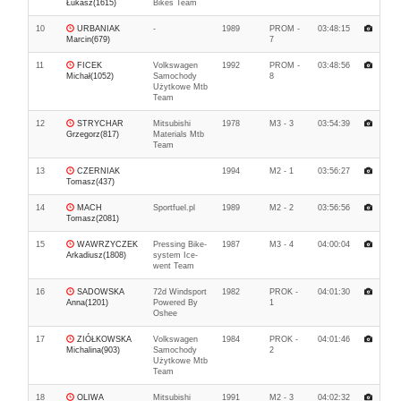
Łukasz(1615)
Bikes Team
10
URBANIAK
-
1989
PROM -
03:48:15
Marcin(679)
7
11
FICEK
Volkswagen
1992
PROM -
03:48:56
Michał(1052)
Samochody
8
Użytkowe Mtb
Team
12
STRYCHAR
Mitsubishi
1978
M3 - 3
03:54:39
Grzegorz(817)
Materials Mtb
Team
13
CZERNIAK
1994
M2 - 1
03:56:27
Tomasz(437)
14
MACH
Sportfuel.pl
1989
M2 - 2
03:56:56
Tomasz(2081)
15
WAWRZYCZEK
Pressing Bike-
1987
M3 - 4
04:00:04
Arkadiusz(1808)
system Ice-
went Team
16
SADOWSKA
72d Windsport
1982
PROK -
04:01:30
Anna(1201)
Powered By
1
Oshee
17
ZIÓŁKOWSKA
Volkswagen
1984
PROK -
04:01:46
Michalina(903)
Samochody
2
Użytkowe Mtb
Team
18
OLIWA
Mitsubishi
1991
M2 - 3
04:02:32