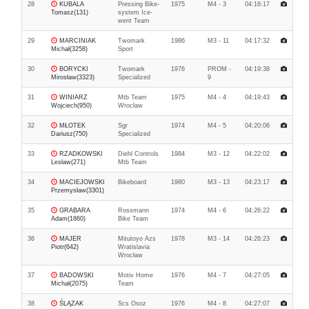
28
KUBALA
Pressing Bike-
1975
M4 - 3
04:16:17
Tomasz(131)
system Ice-
went Team
29
MARCINIAK
Twomark
1986
M3 - 11
04:17:32
Michał(3258)
Sport
30
BORYCKI
Twomark
1976
PROM -
04:19:38
Mirosław(3323)
Specialized
9
31
WINIARZ
Mtb Team
1975
M4 - 4
04:19:43
Wojciech(950)
Wrocław
32
MŁOTEK
Sgr
1974
M4 - 5
04:20:06
Dariusz(750)
Specialized
33
RZADKOWSKI
Diehl Controls
1984
M3 - 12
04:22:02
Lesław(271)
Mtb Team
34
MACIEJOWSKI
Bikeboard
1980
M3 - 13
04:23:17
Przemysław(3301)
35
GRABARA
Rossmann
1974
M4 - 6
04:26:22
Adam(1860)
Bike Team
36
MAJER
Mitutoyo Azs
1978
M3 - 14
04:26:23
Piotr(642)
Wratislavia
Wrocław
37
BADOWSKI
Motiv Home
1976
M4 - 7
04:27:05
Michał(2075)
Team
38
ŚLĄZAK
Scs Osoz
1976
M4 - 8
04:27:07