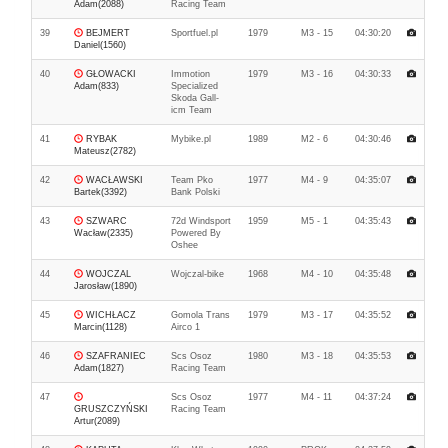
Adam(2088)
Racing Team
39
BEJMERT
Sportfuel.pl
1979
M3 - 15
04:30:20
Daniel(1560)
40
GŁOWACKI
Immotion
1979
M3 - 16
04:30:33
Adam(833)
Specialized
Skoda Gall-
icm Team
41
RYBAK
Mybike.pl
1989
M2 - 6
04:30:46
Mateusz(2782)
42
WACŁAWSKI
Team Pko
1977
M4 - 9
04:35:07
Bartek(3392)
Bank Polski
43
SZWARC
72d Windsport
1959
M5 - 1
04:35:43
Wacław(2335)
Powered By
Oshee
44
WOJCZAL
Wojczal-bike
1968
M4 - 10
04:35:48
Jarosław(1890)
45
WICHŁACZ
Gomola Trans
1979
M3 - 17
04:35:52
Marcin(1128)
Airco 1
46
SZAFRANIEC
Scs Osoz
1980
M3 - 18
04:35:53
Adam(1827)
Racing Team
47
Scs Osoz
1977
M4 - 11
04:37:24
GRUSZCZYŃSKI
Racing Team
Artur(2089)