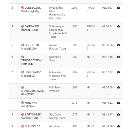
3
OLESZCZUK
Rybczyński-
1992
PROM -
03:28:33
Bartłomiej(702)
bikes
3
Remmers Tp-
link Team
4
JANOWSKI
Volkswagen
1985
PROM -
03:29:54
Bartosz(1051)
Samochody
4
Użytkowe Mtb
Team
5
JEZIORSKI
Romet
1992
PROM -
03:36:26
Maciej(3129)
Factory Team
5
6
Komobike
1983
M3 - 1
03:37:16
TRUSZCZYŃSKI
Scott
Piotr(2840)
7
STANOWICZ
Mitsubishi
1992
PROM -
03:37:17
Maciej(815)
Materials Mtb
6
Team
Mtb Team
1969
M4
03:38:58
STARCZUKOWSKI
Wrocław
Piotr(3393)
MULAWA
1975
M4
03:43:12
Artur(3394)
8
BARTOSZEK
Scs Osoz
1977
M4 - 1
03:43:37
Damian(1831)
Racing Team
9
GUKIEWICZ
Absolute
1983
M3 - 2
03:44:39