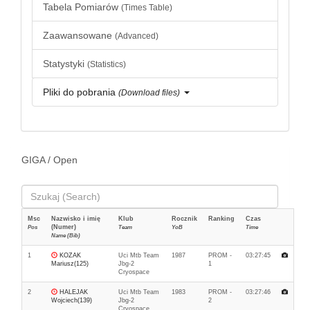
Tabela Pomiarów
(Times Table)
Zaawansowane
(Advanced)
Statystyki
(Statistics)
Pliki do pobrania
(Download files)
GIGA / Open
Msc
Nazwisko i imię
Klub
Rocznik
Ranking
Czas
(Numer)
Pos
Team
YoB
Time
Name (Bib)
1
KOZAK
Uci Mtb Team
1987
PROM -
03:27:45
Mariusz(125)
Jbg-2
1
Cryospace
2
HALEJAK
Uci Mtb Team
1983
PROM -
03:27:46
Wojciech(139)
Jbg-2
2
Cryospace