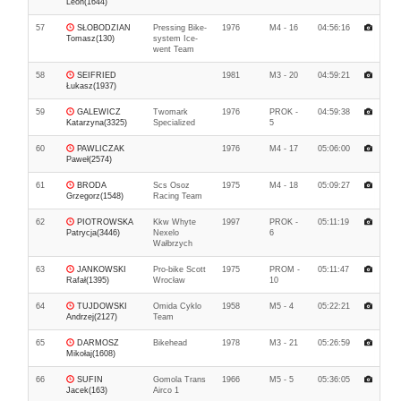
Leon(1644)
57
SŁOBODZIAN
Pressing Bike-
1976
M4 - 16
04:56:16
Tomasz(130)
system Ice-
went Team
58
SEIFRIED
1981
M3 - 20
04:59:21
Łukasz(1937)
59
GALEWICZ
Twomark
1976
PROK -
04:59:38
Katarzyna(3325)
Specialized
5
60
PAWLICZAK
1976
M4 - 17
05:06:00
Paweł(2574)
61
BRODA
Scs Osoz
1975
M4 - 18
05:09:27
Grzegorz(1548)
Racing Team
62
PIOTROWSKA
Kkw Whyte
1997
PROK -
05:11:19
Patrycja(3446)
Nexelo
6
Wałbrzych
63
JANKOWSKI
Pro-bike Scott
1975
PROM -
05:11:47
Rafał(1395)
Wrocław
10
64
TUJDOWSKI
Omida Cyklo
1958
M5 - 4
05:22:21
Andrzej(2127)
Team
65
DARMOSZ
Bikehead
1978
M3 - 21
05:26:59
Mikołaj(1608)
66
SUFIN
Gomola Trans
1966
M5 - 5
05:36:05
Jacek(163)
Airco 1