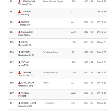
181
JANKOWSKI
Event Hostel Opole
1985
M30 - 59
00:44:48
Tobiasz(526)
182
JAGIELLO
0
00:44:53
Daria(846)
183
BERUS
1977
M40 - 51
00:45:18
Tomasz(85)
184
MASALSKI
1978
M40 - 52
00:45:18
Marcin(361)
185
GEBEL
1986
M30 - 60
00:45:23
Bartosz(810)
186
RYCHEL
E-dziewiarka.pl
1971
M40 - 53
00:45:24
Radosław(813)
187
ZYTKO
1969
M40 - 54
00:45:24
Artur(255)
188
ZIELIŃSKI
Trenujznami.pl
1976
M40 - 55
00:45:25
Sebastian(27)
189
KAPUŚNIAK
Akme
1977
M40 - 56
00:45:32
Grzegorz(234)
190
WALAS
1992
M20 - 40
00:45:37
Piotr(464)
191
SZULERECKI
Hyperactive
1981
M30 - 61
00:45:37
Mariusz(467)