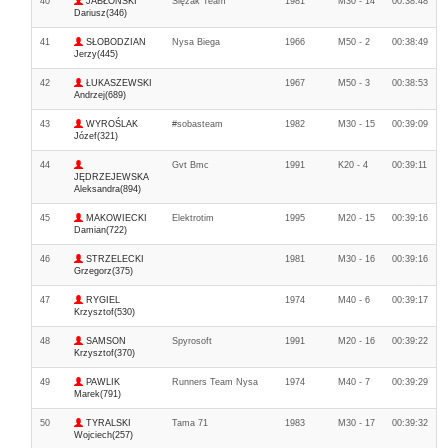
40
JABŁOŃSKI
Ślęzak Team
1981
M30 - 14
00:38:48
Dariusz(346)
41
SŁOBODZIAN
Nysa Biega
1966
M50 - 2
00:38:49
Jerzy(445)
42
ŁUKASZEWSKI
1967
M50 - 3
00:38:53
Andrzej(689)
43
WYROŚLAK
#sobasteam
1982
M30 - 15
00:39:09
Józef(321)
44
Gvt Bmc
1991
K20 - 4
00:39:11
JĘDRZEJEWSKA
Aleksandra(894)
45
MAKOWIECKI
Elektrotim
1995
M20 - 15
00:39:16
Damian(722)
46
STRZELECKI
1981
M30 - 16
00:39:16
Grzegorz(375)
47
RYGIEL
1974
M40 - 6
00:39:17
Krzysztof(530)
48
SAMSON
Spyrosoft
1991
M20 - 16
00:39:22
Krzysztof(370)
49
PAWLIK
Runners Team Nysa
1974
M40 - 7
00:39:29
Marek(791)
50
TYRALSKI
Tama 71
1983
M30 - 17
00:39:32
Wojciech(257)