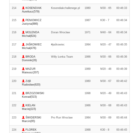
214
KOSENDIAK
Kosendiakchallenege.pl
1980
M30 - 65
00:46:33
Aureliusz(579)
215
PENIOWICZ
1987
K30 - 7
00:46:34
Justyna(886)
216
MOLENDA
Doran Wrocław
1971
M40 - 64
00:46:34
Michał(824)
217
JAŚKOWIEC
#jaśkowiec
1994
M20 - 47
00:46:35
Michał(476)
218
BRODA
Willy Łonka Team
1986
M30 - 66
00:46:36
Dominik(26)
219
MAZUR
1989
M20 - 48
00:46:39
Mateusz(207)
220
ZĄB
1980
M30 - 67
00:46:42
Radosław(620)
221
BRZOZOWSKI
1998
M20 - 49
00:46:43
Konrad(515)
222
KIELAN
1986
M30 - 68
00:46:43
Maciej(115)
223
ŚWIDERSKI
Pro Run Wrocław
1984
M30 - 69
00:46:44
Marcin(95)
224
FLOREK
1988
K30 - 8
00:46:45