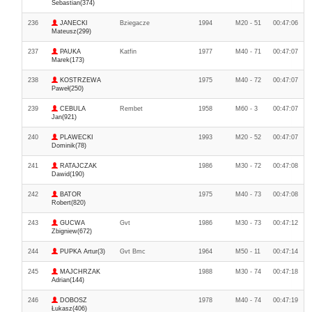
Sebastian(374)
236
JANECKI
Bziegacze
1994
M20 - 51
00:47:06
Mateusz(299)
237
PAUKA
Katfin
1977
M40 - 71
00:47:07
Marek(173)
238
KOSTRZEWA
1975
M40 - 72
00:47:07
Paweł(250)
239
CEBULA
Rembet
1958
M60 - 3
00:47:07
Jan(921)
240
PLAWECKI
1993
M20 - 52
00:47:07
Dominik(78)
241
RATAJCZAK
1986
M30 - 72
00:47:08
Dawid(190)
242
BATOR
1975
M40 - 73
00:47:08
Robert(820)
243
GUCWA
Gvt
1986
M30 - 73
00:47:12
Zbigniew(672)
244
PUPKA Artur(3)
Gvt Bmc
1964
M50 - 11
00:47:14
245
MAJCHRZAK
1988
M30 - 74
00:47:18
Adrian(144)
246
DOBOSZ
1978
M40 - 74
00:47:19
Łukasz(406)