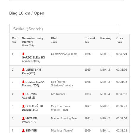
Bieg 10 km / Open
Msc
Nazwisko i imię
Klub
Rocznik
Ranking
Czas
(Numer)
Pos
Team
YoB
Time
Name (Bib)
1
Geardzielewski Team
1986
M30 - 1
00:30:24
GARDZIELEWSKI
Arkadiusz(914)
2
VERETSKYI
1985
M30 - 2
00:31:02
Pavlo(920)
3
DEMCZYSZAK
Lłks `prefbet
1986
M30 - 3
00:31:15
Mateusz(555)
Śniadowo` Łomża
4
PUTYRA
Kfc Runner
1983
M30 - 4
00:32:16
Adam(811)
5
BORATYŃSKI
City Trail Team
1997
M20 - 1
00:32:41
Dariusz(441)
Wosiek Team
6
MATNER
Matner Running Team
1991
M20 - 2
00:32:54
Paweł(787)
7
SEMPER
Mks Mos Płomień
1999
M16 - 1
00:33:32