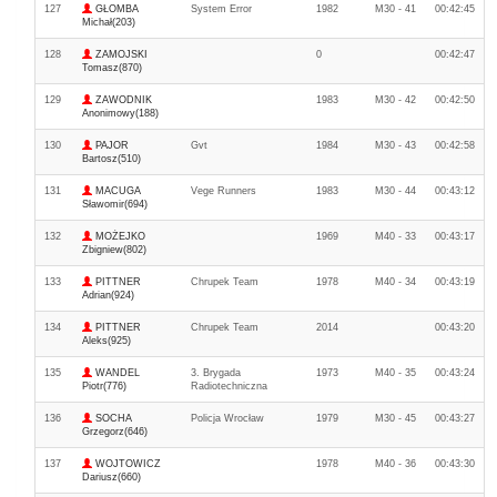
127
GŁOMBA
System Error
1982
M30 - 41
00:42:45
Michał(203)
128
ZAMOJSKI
0
00:42:47
Tomasz(870)
129
ZAWODNIK
1983
M30 - 42
00:42:50
Anonimowy(188)
130
PAJOR
Gvt
1984
M30 - 43
00:42:58
Bartosz(510)
131
MACUGA
Vege Runners
1983
M30 - 44
00:43:12
Sławomir(694)
132
MOŻEJKO
1969
M40 - 33
00:43:17
Zbigniew(802)
133
PITTNER
Chrupek Team
1978
M40 - 34
00:43:19
Adrian(924)
134
PITTNER
Chrupek Team
2014
00:43:20
Aleks(925)
135
WANDEL
3. Brygada
1973
M40 - 35
00:43:24
Piotr(776)
Radiotechniczna
136
SOCHA
Policja Wrocław
1979
M30 - 45
00:43:27
Grzegorz(646)
137
WOJTOWICZ
1978
M40 - 36
00:43:30
Dariusz(660)