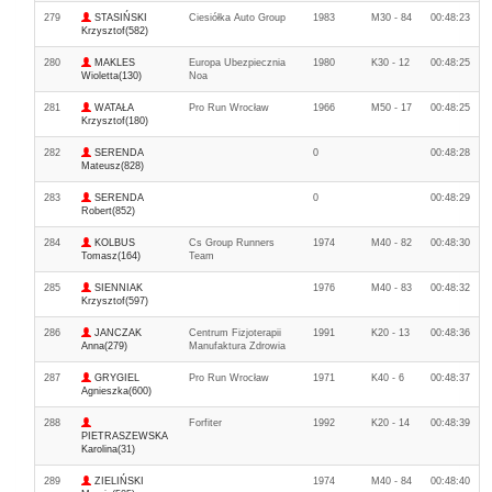
279
STASIŃSKI
Ciesiółka Auto Group
1983
M30 - 84
00:48:23
Krzysztof(582)
280
MAKLES
Europa Ubezpiecznia
1980
K30 - 12
00:48:25
Wioletta(130)
Noa
281
WATAŁA
Pro Run Wrocław
1966
M50 - 17
00:48:25
Krzysztof(180)
282
SERENDA
0
00:48:28
Mateusz(828)
283
SERENDA
0
00:48:29
Robert(852)
284
KOLBUS
Cs Group Runners
1974
M40 - 82
00:48:30
Tomasz(164)
Team
285
SIENNIAK
1976
M40 - 83
00:48:32
Krzysztof(597)
286
JANCZAK
Centrum Fizjoterapii
1991
K20 - 13
00:48:36
Anna(279)
Manufaktura Zdrowia
287
GRYGIEL
Pro Run Wrocław
1971
K40 - 6
00:48:37
Agnieszka(600)
288
Forfiter
1992
K20 - 14
00:48:39
PIETRASZEWSKA
Karolina(31)
289
ZIELIŃSKI
1974
M40 - 84
00:48:40