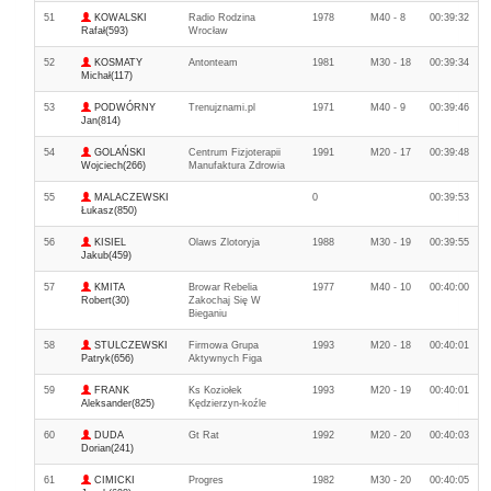
51
KOWALSKI
Radio Rodzina
1978
M40 - 8
00:39:32
Rafał(593)
Wrocław
52
KOSMATY
Antonteam
1981
M30 - 18
00:39:34
Michał(117)
53
PODWÓRNY
Trenujznami.pl
1971
M40 - 9
00:39:46
Jan(814)
54
GOLAŃSKI
Centrum Fizjoterapii
1991
M20 - 17
00:39:48
Wojciech(266)
Manufaktura Zdrowia
55
MALACZEWSKI
0
00:39:53
Łukasz(850)
56
KISIEL
Olaws Zlotoryja
1988
M30 - 19
00:39:55
Jakub(459)
57
KMITA
Browar Rebelia
1977
M40 - 10
00:40:00
Robert(30)
Zakochaj Się W
Bieganiu
58
STULCZEWSKI
Firmowa Grupa
1993
M20 - 18
00:40:01
Patryk(656)
Aktywnych Figa
59
FRANK
Ks Koziołek
1993
M20 - 19
00:40:01
Aleksander(825)
Kędzierzyn-koźle
60
DUDA
Gt Rat
1992
M20 - 20
00:40:03
Dorian(241)
61
CIMICKI
Progres
1982
M30 - 20
00:40:05