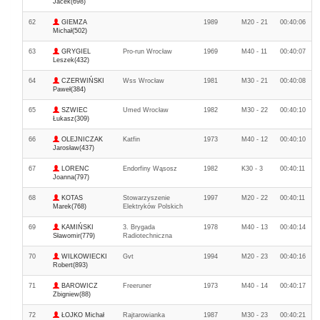
Jacek(698)
62
GIEMZA
1989
M20 - 21
00:40:06
Michał(502)
63
GRYGIEL
Pro-run Wrocław
1969
M40 - 11
00:40:07
Leszek(432)
64
CZERWIŃSKI
Wss Wrocław
1981
M30 - 21
00:40:08
Paweł(384)
65
SZWIEC
Umed Wrocław
1982
M30 - 22
00:40:10
Łukasz(309)
66
OLEJNICZAK
Katfin
1973
M40 - 12
00:40:10
Jarosław(437)
67
LORENC
Endorfiny Wąsosz
1982
K30 - 3
00:40:11
Joanna(797)
68
KOTAS
Stowarzyszenie
1997
M20 - 22
00:40:11
Marek(768)
Elektryków Polskich
69
KAMIŃSKI
3. Brygada
1978
M40 - 13
00:40:14
Sławomir(779)
Radiotechniczna
70
WILKOWIECKI
Gvt
1994
M20 - 23
00:40:16
Robert(893)
71
BAROWICZ
Freeruner
1973
M40 - 14
00:40:17
Zbigniew(88)
72
ŁOJKO Michał
Rajtarowianka
1987
M30 - 23
00:40:21