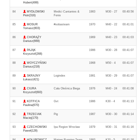
Hubert(499)
84
MYDŁOWSKI
Medici Cantantes &
1983
M30 - 27
00:40:56
Piotr(316)
Fenix
85
MOSUR
#sobasteam
1970
M40 - 22
00:41:01
Tomasz(803)
86
CHORĄŻY
1969
M40 - 23
00:41:03
Dariusz(669)
87
PAJĄK
1986
M30 - 28
00:41:07
Krzysztof(268)
88
WOYCZYŃSKI
1968
M50 - 4
00:41:07
Dariusz(218)
89
SKRAJNY
Logindex
1981
M30 - 29
00:41:07
Łukasz(421)
90
CIURA
Cała Oleśnica Biega
1976
M40 - 24
00:41:08
Krzysztof(693)
91
KOTFICA
Gvt
1986
K30 - 4
00:41:13
Paulina(670)
92
TRZECIAK
Pig
1987
M30 - 30
00:41:14
Maciej(170)
93
CZECHOWSKI
Ipa Region Wrocław
1979
M30 - 31
00:41:16
Paweł(128)
94
HOŁUBOWICZ
Matner Running Team
1993
K20 - 5
00:41:16