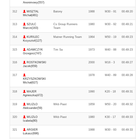
Anonimowy(557)
312
MISZTAL
Batony
1988
M30 - 91
00:49:20
Michał(481)
313
SZULC
Cs Group Runners
1980
M30 - 92
00:49:21
Marcin(163)
Team
314
KURILEC
Matner Running Team
1964
M50 - 19
00:49:23
Krzysztof(127)
315
ADAMCZYK
Tim Sa
1973
M40 - 88
00:49:23
Grzegorz(747)
316
ROSTKOWSKI
2000
M16 - 3
00:49:27
Jacek(659)
317
1978
M40 - 89
00:49:28
KRZYSZKOWSKI
Michał(627)
318
MAJER
1990
K20 - 18
00:49:31
Agnieszka(472)
319
WLIZŁO
Wkb Piast
1959
M50 - 20
00:49:32
Aleksander(59)
320
WLIZŁO
Wkb Piast
1980
K30 - 17
00:49:33
Izabela(80)
321
ARGIER
1988
M30 - 93
00:49:33
Łukasz(696)