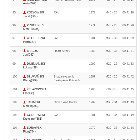
Anita(469)
95
KOZŁOWSKI
Rkb
1978
M40 - 25
00:41:19
Jacek(884)
96
PRUCHNICKI
1971
M40 - 26
00:41:20
Mateusz(36)
97
WOJCIESZKO
Gvt
1981
M30 - 32
00:41:29
Piotr(377)
98
BIEGUS
Heart Attack
1980
M30 - 33
00:41:31
Jan(542)
99
DUBNIAŃSKI
1996
M20 - 25
00:41:33
Łukasz(38)
100
SZUMAŃSKI
Stowarzyszenie
1997
M20 - 26
00:41:42
Błażej(889)
Elektryków Polskich
101
ŻELAZOWSKA
1985
K30 - 5
00:41:45
Ola(938)
102
JASIŃSKI
Crowd And Ducks
1982
M30 - 34
00:41:49
Marcin(253)
103
GODCEWSKI
Gvt
1981
M30 - 35
00:41:49
Krzysztof(381)
104
BURAWSKI
1979
M30 - 36
00:41:54
Piotr(794)