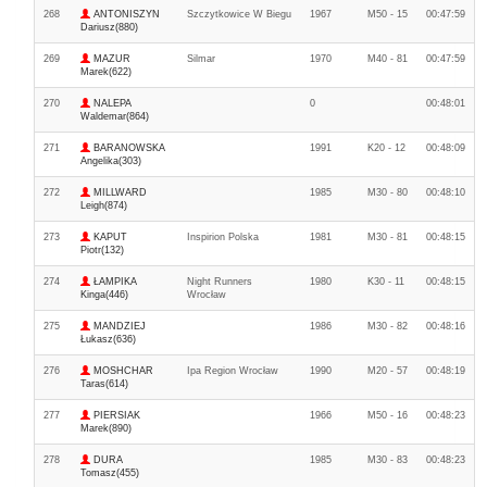
268
ANTONISZYN
Szczytkowice W Biegu
1967
M50 - 15
00:47:59
Dariusz(880)
269
MAZUR
Silmar
1970
M40 - 81
00:47:59
Marek(622)
270
NALEPA
0
00:48:01
Waldemar(864)
271
BARANOWSKA
1991
K20 - 12
00:48:09
Angelika(303)
272
MILLWARD
1985
M30 - 80
00:48:10
Leigh(874)
273
KAPUT
Inspirion Polska
1981
M30 - 81
00:48:15
Piotr(132)
274
ŁAMPIKA
Night Runners
1980
K30 - 11
00:48:15
Kinga(446)
Wrocław
275
MANDZIEJ
1986
M30 - 82
00:48:16
Łukasz(636)
276
MOSHCHAR
Ipa Region Wrocław
1990
M20 - 57
00:48:19
Taras(614)
277
PIERSIAK
1966
M50 - 16
00:48:23
Marek(890)
278
DURA
1985
M30 - 83
00:48:23
Tomasz(455)