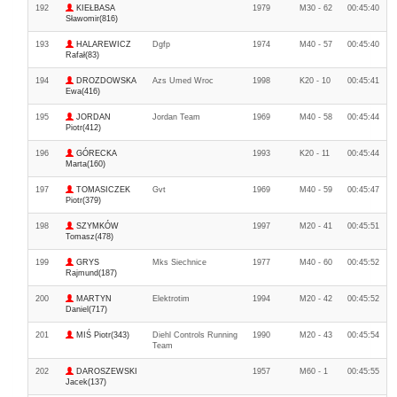
192
KIEŁBASA
1979
M30 - 62
00:45:40
Sławomir(816)
193
HALAREWICZ
Dgfp
1974
M40 - 57
00:45:40
Rafał(83)
194
DROZDOWSKA
Azs Umed Wroc
1998
K20 - 10
00:45:41
Ewa(416)
195
JORDAN
Jordan Team
1969
M40 - 58
00:45:44
Piotr(412)
196
GÓRECKA
1993
K20 - 11
00:45:44
Marta(160)
197
TOMASICZEK
Gvt
1969
M40 - 59
00:45:47
Piotr(379)
198
SZYMKÓW
1997
M20 - 41
00:45:51
Tomasz(478)
199
GRYS
Mks Siechnice
1977
M40 - 60
00:45:52
Rajmund(187)
200
MARTYN
Elektrotim
1994
M20 - 42
00:45:52
Daniel(717)
201
MIŚ Piotr(343)
Diehl Controls Running
1990
M20 - 43
00:45:54
Team
202
DAROSZEWSKI
1957
M60 - 1
00:45:55
Jacek(137)