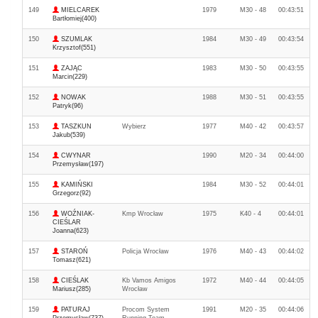
149
MIELCAREK
1979
M30 - 48
00:43:51
Bartłomiej(400)
150
SZUMLAK
1984
M30 - 49
00:43:54
Krzysztof(551)
151
ZAJĄC
1983
M30 - 50
00:43:55
Marcin(229)
152
NOWAK
1988
M30 - 51
00:43:55
Patryk(96)
153
TASZKUN
Wybierz
1977
M40 - 42
00:43:57
Jakub(539)
154
CWYNAR
1990
M20 - 34
00:44:00
Przemysław(197)
155
KAMIŃSKI
1984
M30 - 52
00:44:01
Grzegorz(92)
156
WOŹNIAK-
Kmp Wrocław
1975
K40 - 4
00:44:01
CIEŚLAR
Joanna(623)
157
STAROŃ
Policja Wrocław
1976
M40 - 43
00:44:02
Tomasz(621)
158
CIEŚLAK
Kb Vamos Amigos
1972
M40 - 44
00:44:05
Mariusz(285)
Wrocław
159
PATURAJ
Procom System
1991
M20 - 35
00:44:06