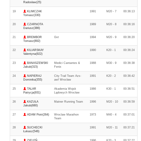
Radosław(25)
19
KLIMCZAK
1991
M20 - 7
00:36:13
Tomasz(330)
20
CZARNOTA
1989
M20 - 8
00:36:16
Dariusz(386)
21
BREMBOR
Gvt
1994
M20 - 9
00:36:20
Tomasz(892)
22
KILIARSKAY
1990
K20 - 1
00:36:24
Valentyna(922)
23
BANASZEWSKI
Medici Cantantes &
1988
M30 - 9
00:36:38
Jakub(315)
Fenix
24
NAPIERAJ
City Trail Team Azs-
1991
K20 - 2
00:36:42
Dominika(355)
awf Wrocław
25
TALAR
Akademia Wojsk
1986
K30 - 1
00:36:51
Patrycja(931)
Lądowych Wrocław
26
KAZUŁA
Matner Running Team
1996
M20 - 10
00:36:59
Jakub(680)
27
ADAM Piotr(264)
Wroclaw Marathon
1973
M40 - 4
00:37:01
Team
28
SUCHECKI
1991
M20 - 11
00:37:21
Łukasz(546)
29
ZIELEŃ
1996
K20 - 3
00:37:22