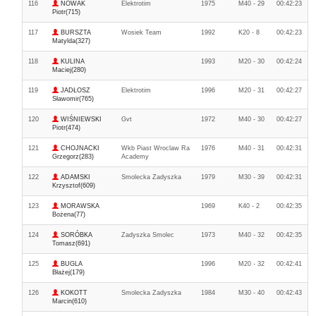
116
NOWAK
Elektrotim
1975
M40 - 29
00:42:23
Piotr(715)
117
BURSZTA
Wosiek Team
1992
K20 - 8
00:42:23
Matylda(327)
118
KULINA
1993
M20 - 30
00:42:24
Maciej(280)
119
JADŁOSZ
Elektrotim
1996
M20 - 31
00:42:27
Sławomir(765)
120
WIŚNIEWSKI
Gvt
1972
M40 - 30
00:42:27
Piotr(474)
121
CHOJNACKI
Wkb Piast Wroclaw Ra
1976
M40 - 31
00:42:31
Grzegorz(283)
Academy
122
ADAMSKI
Smolecka Zadyszka
1979
M30 - 39
00:42:31
Krzysztof(609)
123
MORAWSKA
1969
K40 - 2
00:42:35
Bożena(77)
124
SORÓBKA
Zadyszka Smolec
1973
M40 - 32
00:42:35
Tomasz(691)
125
BUGLA
1996
M20 - 32
00:42:41
Błażej(179)
126
KOKOTT
Smolecka Zadyszka
1984
M30 - 40
00:42:43
Marcin(610)