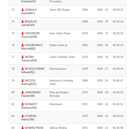
Esteban(22)
Drzonków
73
JASKUŁA
Team 360 Stopni
1984
M30 - 24
00:40:23
Kornel(927)
74
BIAŁECKI
1986
M30 - 25
00:40:24
Jakub(525)
75
FIEDOROW
Dam Sobie Radę
1973
M40 - 15
00:40:32
Szymon(538)
76
CHLEBOWICZ
Dobry-trener.pl
1981
M30 - 26
00:40:42
Marcin(492)
77
SKÓRA
Litwin Triathlon Team
1973
M40 - 16
00:40:43
Tomasz(209)
78
WYSOCZAŃSKI
Pietrzykowice
1976
M40 - 17
00:40:45
Adrian(452)
79
PACZOS
Karkonosz Running
1996
M20 - 24
00:40:47
Andrzej(675)
Team
80
JANKOWSKI
Kmp-ipa Region
1972
M40 - 18
00:40:52
Paweł(166)
Wrocław
81
KOSMATY
Antonteam
1971
M40 - 19
00:40:52
Mariusz(118)
82
LITARSKI
1975
M40 - 20
00:40:53
Adam(790)
83
WAWRZYNIAK
Sekcja Wodna
1971
M40 - 21
00:40:56