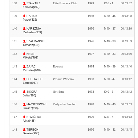
138
STAWARZ
Elite Runners Club
1999
K16 - 1
00:43:32
Karolina(497)
139
HASIUK
1985
M30 - 46
00:43:38
Paweł(415)
140
KARSZNIA
1976
M40 - 37
00:43:39
Radosław(339)
141
SZAFRANSKI
1976
M40 - 38
00:43:39
Tomasz(619)
142
KREŃ
1997
M20 - 33
00:43:40
Mikołaj(793)
143
ZAJĄC
Everest
1974
M40 - 39
00:43:40
Mirosław(640)
144
BOROWIEC
Pro-run Wrocław
1983
M30 - 47
00:43:42
Bartek(937)
145
SIKORA
Gvt Bmc
1973
K40 - 3
00:43:42
Julita(380)
146
MACIEJEWSKI
Zadyszka Smolec
1978
M40 - 40
00:43:43
Łukasz(198)
147
NIWIŃSKA
1979
K30 - 6
00:43:43
Alina(488)
148
TERECH
1976
M40 - 41
00:43:45
Damian(906)