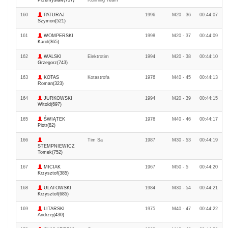
Przemysław(737)
Running Team
160
PATURAJ
1996
M20 - 36
00:44:07
Szymon(521)
161
WOMPERSKI
1998
M20 - 37
00:44:09
Karol(365)
162
WALSKI
Elektrotim
1994
M20 - 38
00:44:10
Grzegorz(743)
163
KOTAS
Kotastrofa
1976
M40 - 45
00:44:13
Roman(323)
164
JURKOWSKI
1994
M20 - 39
00:44:15
Witold(697)
165
ŚWIĄTEK
1976
M40 - 46
00:44:17
Piotr(82)
166
Tim Sa
1987
M30 - 53
00:44:19
STEMPNIEWICZ
Tomek(752)
167
MICIAK
1967
M50 - 5
00:44:20
Krzysztof(385)
168
ULATOWSKI
1984
M30 - 54
00:44:21
Krzysztof(685)
169
LITARSKI
1975
M40 - 47
00:44:22
Andrzej(430)