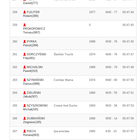
Daniel(277)
258
FLEJTER
1977
M40 - 77
00:47:44
Robert(390)
259
0
00:47:45
PROKOPOWICZ
Tomasz(867)
260
PYRKA
1988
M30 - 79
00:47:45
Patryk(289)
261
GORCZYŃSKI
Świński Trucht
1974
M40 - 78
00:47:47
Filip(491)
262
MICHALSKI
1969
M40 - 79
00:47:48
Paweł(310)
263
SZYMAŃSKI
Combat Mama
1974
M40 - 80
00:47:50
Dariusz(888)
264
ZIELIŃSKI
1990
M20 - 55
00:47:51
Jakub(307)
265
SZYSZKOWSKI
Crowd And Ducks
1993
M20 - 56
00:47:53
Michał(245)
266
DUBNIAŃSKI
1966
M50 - 14
00:47:56
Zbigniew(185)
267
PIECH
Ipa-wrocław
1985
K30 - 10
00:47:57
Renata(663)