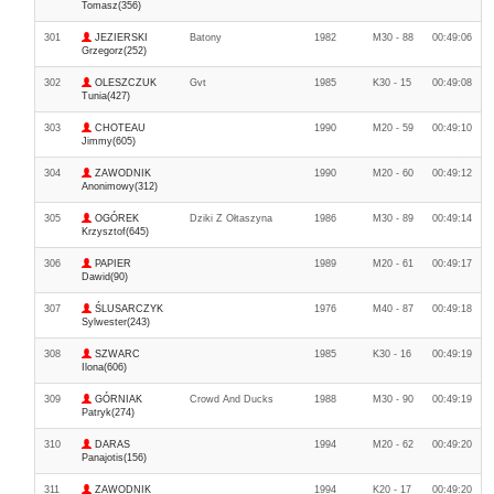
Tomasz(356)
301
JEZIERSKI
Batony
1982
M30 - 88
00:49:06
Grzegorz(252)
302
OLESZCZUK
Gvt
1985
K30 - 15
00:49:08
Tunia(427)
303
CHOTEAU
1990
M20 - 59
00:49:10
Jimmy(605)
304
ZAWODNIK
1990
M20 - 60
00:49:12
Anonimowy(312)
305
OGÓREK
Dziki Z Ołtaszyna
1986
M30 - 89
00:49:14
Krzysztof(645)
306
PAPIER
1989
M20 - 61
00:49:17
Dawid(90)
307
ŚLUSARCZYK
1976
M40 - 87
00:49:18
Sylwester(243)
308
SZWARC
1985
K30 - 16
00:49:19
Ilona(606)
309
GÓRNIAK
Crowd And Ducks
1988
M30 - 90
00:49:19
Patryk(274)
310
DARAS
1994
M20 - 62
00:49:20
Panajotis(156)
311
ZAWODNIK
1994
K20 - 17
00:49:20