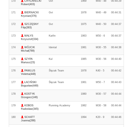
170
CHYLARECKI
Gvt
1969
M40 - 48
00:44:29
Robert(403)
171
BIERNACKI
Gvt
1978
M40 - 49
00:44:31
Krystian(376)
172
SZCZĘSNY
Gvt
1975
M40 - 50
00:44:37
Filip(383)
173
MAŁYS
Katfin
1963
M50 - 6
00:44:37
Krzysztof(334)
174
WÓJCIK
Idental
1981
M30 - 55
00:44:38
Michał(789)
175
SZYPA
Kul
1985
M30 - 56
00:44:40
Mariusz(23)
176
PAWLUS
Ślęzak Team
1978
K40 - 5
00:44:42
Violetta(448)
177
ŁACIŃSKI
Ślęzak Team
1961
M50 - 7
00:44:43
Bogusław(449)
178
KOSTYK
1980
M30 - 57
00:44:44
Grzegorz(146)
179
KOBOS
Running Academy
1982
M30 - 58
00:44:44
Radosław(345)
180
SCHATT
1994
K20 - 9
00:44:46
Joanna(288)