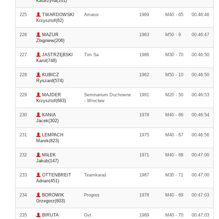
Katarzyna(161)
225
TWARDOWSKI
Amator
1969
M40 - 65
00:46:46
Krzysztof(62)
226
MAZUR
1963
M50 - 9
00:46:47
Zbigniew(206)
227
JASTRZĘBSKI
Tim Sa
1986
M30 - 70
00:46:50
Karol(748)
228
KUBICZ
1962
M50 - 10
00:46:50
Ryszard(574)
229
MAJDER
Seminarium Duchowne
1991
M20 - 50
00:46:53
Krzysztof(683)
- Wrocław
230
KANIA
1978
M40 - 66
00:46:54
Jacek(302)
231
LEMPACH
1975
M40 - 67
00:46:56
Marek(823)
232
MIŁEK
1971
M40 - 68
00:47:00
Jakub(147)
233
OTTENBREIT
Teamkaraś
1987
M30 - 71
00:47:00
Adrian(451)
234
BOROWIK
Progres
1978
M40 - 69
00:47:03
Grzegorz(603)
235
BIRUTA
Gvt
1969
M40 - 70
00:47:03