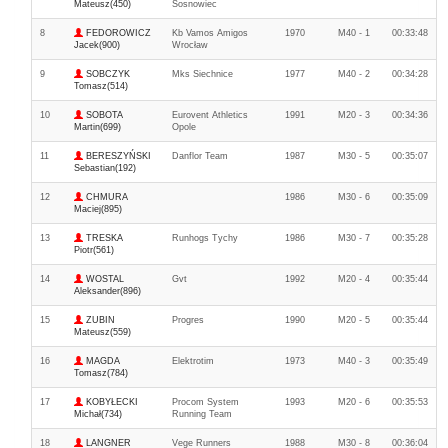
Mateusz(450)
Sosnowiec
8
FEDOROWICZ
Kb Vamos Amigos
1970
M40 - 1
00:33:48
Jacek(900)
Wrocław
9
SOBCZYK
Mks Siechnice
1977
M40 - 2
00:34:28
Tomasz(514)
10
SOBOTA
Eurovent Athletics
1991
M20 - 3
00:34:36
Martin(699)
Opole
11
BERESZYŃSKI
Danflor Team
1987
M30 - 5
00:35:07
Sebastian(192)
12
CHMURA
1986
M30 - 6
00:35:09
Maciej(895)
13
TRESKA
Runhogs Tychy
1986
M30 - 7
00:35:28
Piotr(561)
14
WOSTAL
Gvt
1992
M20 - 4
00:35:44
Aleksander(896)
15
ZUBIN
Progres
1990
M20 - 5
00:35:44
Mateusz(559)
16
MAGDA
Elektrotim
1973
M40 - 3
00:35:49
Tomasz(784)
17
KOBYŁECKI
Procom System
1993
M20 - 6
00:35:53
Michał(734)
Running Team
18
LANGNER
Vege Runners
1988
M30 - 8
00:36:04