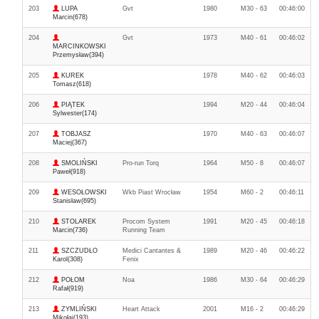
203
LUPA
Gvt
1980
M30 - 63
00:46:00
Marcin(678)
204
Gvt
1973
M40 - 61
00:46:02
MARCINKOWSKI
Przemysław(394)
205
KUREK
1978
M40 - 62
00:46:03
Tomasz(618)
206
PIĄTEK
1994
M20 - 44
00:46:04
Sylwester(174)
207
TOBJASZ
1970
M40 - 63
00:46:07
Maciej(367)
208
SMOLIŃSKI
Pro-run Torq
1964
M50 - 8
00:46:07
Paweł(918)
209
WESOŁOWSKI
Wkb Piast Wrocław
1954
M60 - 2
00:46:11
Stanisław(695)
210
STOLAREK
Procom System
1991
M20 - 45
00:46:18
Marcin(736)
Running Team
211
SZCZUDŁO
Medici Cantantes &
1989
M20 - 46
00:46:22
Karol(308)
Fenix
212
POŁOM
Noa
1986
M30 - 64
00:46:29
Rafał(919)
213
ZYMLIŃSKI
Heart Attack
2001
M16 - 2
00:46:29
Mikołaj(193)