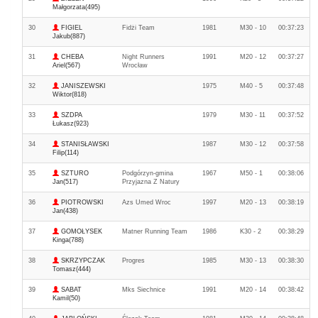
Małgorzata(495)
30
FIGIEL
Fidżi Team
1981
M30 - 10
00:37:23
Jakub(887)
31
CHEBA
Night Runners
1991
M20 - 12
00:37:27
Ariel(567)
Wrocław
32
JANISZEWSKI
1975
M40 - 5
00:37:48
Wiktor(818)
33
SZDPA
1979
M30 - 11
00:37:52
Łukasz(923)
34
STANISŁAWSKI
1987
M30 - 12
00:37:58
Filip(114)
35
SZTURO
Podgórzyn-gmina
1967
M50 - 1
00:38:06
Jan(517)
Przyjazna Z Natury
36
PIOTROWSKI
Azs Umed Wroc
1997
M20 - 13
00:38:19
Jan(438)
37
GOMOŁYSEK
Matner Running Team
1986
K30 - 2
00:38:29
Kinga(788)
38
SKRZYPCZAK
Progres
1985
M30 - 13
00:38:30
Tomasz(444)
39
SABAT
Mks Siechnice
1991
M20 - 14
00:38:42
Kamil(50)