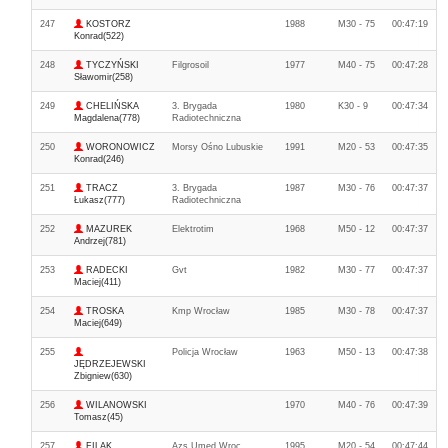
247
KOSTORZ
1988
M30 - 75
00:47:19
Konrad(522)
248
TYCZYŃSKI
Filgrosoil
1977
M40 - 75
00:47:28
Sławomir(258)
249
CHELIŃSKA
3. Brygada
1980
K30 - 9
00:47:34
Magdalena(778)
Radiotechniczna
250
WORONOWICZ
Morsy Ośno Lubuskie
1991
M20 - 53
00:47:35
Konrad(246)
251
TRACZ
3. Brygada
1987
M30 - 76
00:47:37
Łukasz(777)
Radiotechniczna
252
MAZUREK
Elektrotim
1968
M50 - 12
00:47:37
Andrzej(781)
253
RADECKI
Gvt
1982
M30 - 77
00:47:37
Maciej(411)
254
TROSKA
Kmp Wrocław
1985
M30 - 78
00:47:37
Maciej(649)
255
Policja Wrocław
1963
M50 - 13
00:47:38
JĘDRZEJEWSKI
Zbigniew(630)
256
WILANOWSKI
1970
M40 - 76
00:47:39
Tomasz(45)
257
FILAK
Azs Umed Wroc
1995
M20 - 54
00:47:44