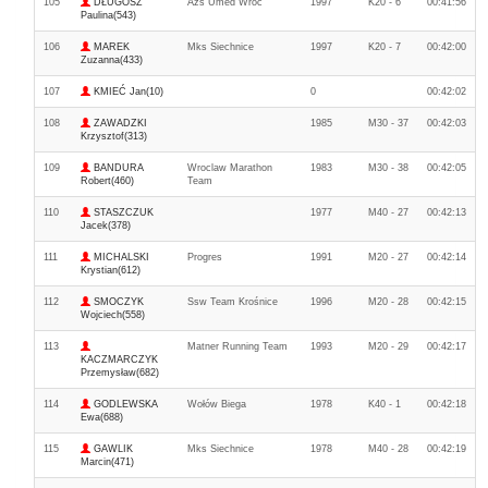
105
DŁUGOSZ
Azs Umed Wroc
1997
K20 - 6
00:41:56
Paulina(543)
106
MAREK
Mks Siechnice
1997
K20 - 7
00:42:00
Zuzanna(433)
107
KMIEĆ Jan(10)
0
00:42:02
108
ZAWADZKI
1985
M30 - 37
00:42:03
Krzysztof(313)
109
BANDURA
Wroclaw Marathon
1983
M30 - 38
00:42:05
Robert(460)
Team
110
STASZCZUK
1977
M40 - 27
00:42:13
Jacek(378)
111
MICHALSKI
Progres
1991
M20 - 27
00:42:14
Krystian(612)
112
SMOCZYK
Ssw Team Krośnice
1996
M20 - 28
00:42:15
Wojciech(558)
113
Matner Running Team
1993
M20 - 29
00:42:17
KACZMARCZYK
Przemysław(682)
114
GODLEWSKA
Wołów Biega
1978
K40 - 1
00:42:18
Ewa(688)
115
GAWLIK
Mks Siechnice
1978
M40 - 28
00:42:19
Marcin(471)