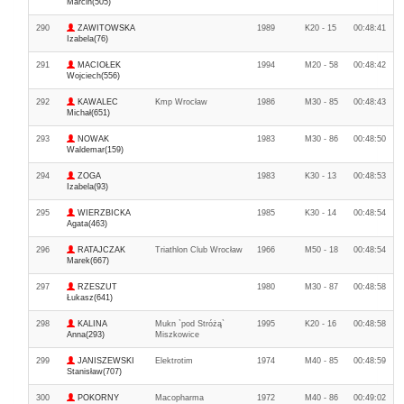
Marcin(505)
290
ZAWITOWSKA
1989
K20 - 15
00:48:41
Izabela(76)
291
MACIOŁEK
1994
M20 - 58
00:48:42
Wojciech(556)
292
KAWALEC
Kmp Wrocław
1986
M30 - 85
00:48:43
Michał(651)
293
NOWAK
1983
M30 - 86
00:48:50
Waldemar(159)
294
ZOGA
1983
K30 - 13
00:48:53
Izabela(93)
295
WIERZBICKA
1985
K30 - 14
00:48:54
Agata(463)
296
RATAJCZAK
Triathlon Club Wrocław
1966
M50 - 18
00:48:54
Marek(667)
297
RZESZUT
1980
M30 - 87
00:48:58
Łukasz(641)
298
KALINA
Mukn `pod Stróżą`
1995
K20 - 16
00:48:58
Anna(293)
Miszkowice
299
JANISZEWSKI
Elektrotim
1974
M40 - 85
00:48:59
Stanisław(707)
300
POKORNY
Macopharma
1972
M40 - 86
00:49:02