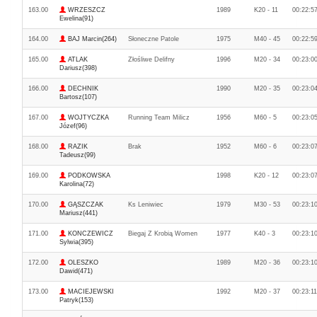
163.00
WRZESZCZ
1989
K20 - 11
00:22:5
Ewelina(91)
164.00
BAJ Marcin(264)
Słoneczne Patole
1975
M40 - 45
00:22:5
165.00
ATLAK
Złośliwe Delifny
1996
M20 - 34
00:23:0
Dariusz(398)
166.00
DECHNIK
1990
M20 - 35
00:23:0
Bartosz(107)
167.00
WOJTYCZKA
Running Team Milicz
1956
M60 - 5
00:23:0
Józef(96)
168.00
RAZIK
Brak
1952
M60 - 6
00:23:0
Tadeusz(99)
169.00
PODKOWSKA
1998
K20 - 12
00:23:0
Karolina(72)
170.00
GĄSZCZAK
Ks Leniwiec
1979
M30 - 53
00:23:1
Mariusz(441)
171.00
KONCZEWICZ
Biegaj Z Krobią Women
1977
K40 - 3
00:23:1
Sylwia(395)
172.00
OLESZKO
1989
M20 - 36
00:23:1
Dawid(471)
173.00
MACIEJEWSKI
1992
M20 - 37
00:23:11
Patryk(153)