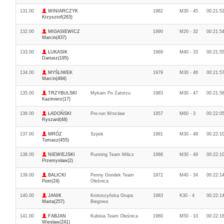
131.00
WINIARCZYK
1982
M30 - 45
00:21:5
Krzysztof(263)
132.00
MIGASIEWICZ
1990
M20 - 32
00:21:5
Marcin(437)
133.00
ŁUKASIK
1969
M40 - 33
00:21:5
Dariusz(195)
134.00
MYŚLIWEK
1979
M30 - 46
00:21:5
Marcin(494)
135.00
TRZYBULSKI
Mykam Po Zatorzu
1983
M30 - 47
00:21:5
Kazimierz(17)
136.00
ŁADOŃSKI
Pro-run Wrocław
1957
M60 - 3
00:22:0
Ryszard(48)
137.00
MRÓZ
Szpok
1981
M30 - 48
00:22:1
Tomasz(455)
138.00
NIEWIEJSKI
Running Team Milicz
1986
M30 - 49
00:22:1
Przemysław(2)
139.00
BALICKI
Penny Gondek Team
1972
M40 - 34
00:22:1
Piotr(24)
Oleśnica
140.00
JANIK
Krotoszyńska Grupa
1983
K30 - 4
00:22:1
Marta(257)
Biegowa
141.00
FABJAN
Kubisia Team Oleśnica
1960
M50 - 10
00:22:1
Wiesław(241)