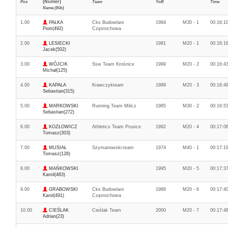
(Numer)
Pos
Team
YoB
Time
Name (Bib)
1.00
PAŁKA
Cks Budowlani
1984
M30 - 1
00:16:1
Piotr(492)
Częstochowa
2.00
LESIECKI
1991
M20 - 1
00:16:1
Jacek(502)
3.00
WÓJCIK
Ssw Team Krośnice
1999
M20 - 2
00:16:4
Michał(125)
4.00
KAPAŁA
Krawczykteam
1999
M20 - 3
00:16:4
Sebastian(315)
5.00
MARKOWSKI
Running Team Milicz
1985
M30 - 2
00:16:5
Sebastian(272)
6.00
KOZŁOWICZ
Athletics Team Prusice
1992
M20 - 4
00:17:0
Tomasz(303)
7.00
MUSIAŁ
Szymanowski-team
1974
M40 - 1
00:17:1
Tomasz(128)
8.00
MAŃKOWSKI
1995
M20 - 5
00:17:3
Kamil(483)
9.00
GRABOWSKI
Cks Budowlani
1989
M20 - 6
00:17:4
Karol(491)
Częstochowa
10.00
CIEŚLAK
Cieślak Team
2000
M20 - 7
00:17:4
Adrian(23)