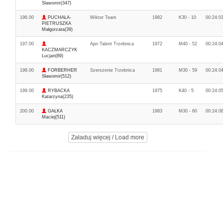
Slawomir(347)
196.00
PUCHAŁA-
Wiktor Team
1982
K30 - 10
00:24:0
PIETRUSZKA
Małgorzata(39)
197.00
Apn Talent Trzebnica
1972
M40 - 52
00:24:0
KACZMARCZYK
Lucjan(89)
198.00
FORBERHER
Szerszenie Trzebnica
1981
M30 - 59
00:24:0
Sławomir(512)
199.00
RYBACKA
1975
K40 - 5
00:24:0
Katarzyna(235)
200.00
GAŁKA
1983
M30 - 60
00:24:0
Maciej(511)