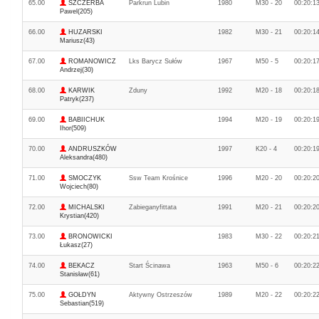
65.00
SZCZERBA
Parkrun Lubin
1980
M30 - 20
00:20:1
Pawel(205)
66.00
HUZARSKI
1982
M30 - 21
00:20:1
Mariusz(43)
67.00
ROMANOWICZ
Lks Barycz Sułów
1967
M50 - 5
00:20:1
Andrzej(30)
68.00
KARWIK
Zduny
1992
M20 - 18
00:20:1
Patryk(237)
69.00
BABIICHUK
1994
M20 - 19
00:20:1
Ihor(509)
70.00
ANDRUSZKÓW
1997
K20 - 4
00:20:1
Aleksandra(480)
71.00
SMOCZYK
Ssw Team Krośnice
1996
M20 - 20
00:20:2
Wojciech(80)
72.00
MICHALSKI
Zabieganyfittata
1991
M20 - 21
00:20:2
Krystian(420)
73.00
BRONOWICKI
1983
M30 - 22
00:20:2
Łukasz(27)
74.00
BEKACZ
Start Ścinawa
1963
M50 - 6
00:20:2
Stanisław(61)
75.00
GOŁDYN
Aktywny Ostrzeszów
1989
M20 - 22
00:20:2
Sebastian(519)