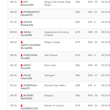
185.00
KOT
Biegnę Żeby Bartek Mógł
1992
M20 - 39
00:23:3
Bartosz(432)
Biegać
186.00
FRANKIEWICZ
2002
K20 - 15
00:23:3
Hanna(470)
187.00
DOLATA
1987
K30 - 8
00:23:3
Monika(109)
188.00
GAŁKA
Vegerunners Kb Sukces
1979
M30 - 55
00:23:4
Jacek(208)
Żmigród
189.00
Biegaj Z Krobią
1975
M40 - 50
00:23:4
JĘDRYCZKOWSKI
Michał(389)
190.00
POSŁUSZNA
Akb Esemas
1974
K40 - 4
00:23:4
Anna(34)
191.00
KAPUT
Misio Team
1981
M30 - 56
00:23:4
Piotr(245)
192.00
POLAK
Oborygeni
1981
M30 - 57
00:23:5
Łukasz(38)
193.00
WYBIERAŁA
Running Team Milicz
1986
K30 - 9
00:23:5
Ada(497)
194.00
BŁOŃSKI
Ebiegi.pl
1981
M30 - 58
00:24:0
Marek(362)
195.00
Mykam Po Zatorzu
1975
M40 - 51
00:24:0
KAZIMIERCZUK