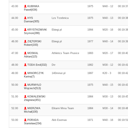
43.00
KUBINKA
1975
M40 - 12
00:19:3
Paweł(434)
44.00
HYS
Lzs Trzebnica
1975
M40 - 13
00:19:3
Damian(305)
45.00
KRYSTKOWIAK
Ebiegi.pl
1994
M20 - 16
00:19:3
Szymon(286)
46.00
ZIĘTERSKI
Ebiegi.pl
1977
M40 - 14
00:19:3
Robert(193)
47.00
MOSKAL
Athletics Team Prusice
1993
M20 - 17
00:19:4
Adrian(115)
48.00
TODA Emil(332)
Dtr
1982
M30 - 12
00:19:4
49.00
MINORCZYK
140minut.pl
1997
K20 - 3
00:19:4
Karina(7)
50.00
MURMYŁO
1975
M40 - 15
00:19:4
Wojciech(513)
51.00
KOWALEWSKI
1984
M30 - 13
00:19:4
Zbigniew(451)
52.00
MIERZWA
Elitarni Mma Team
1984
M30 - 14
00:19:4
Michał(100)
53.00
PORADA
Akb Esemas
1971
M40 - 16
00:19:5
Stanisław(234)