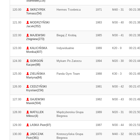
Stanisław(216)
120.00
SKRZYPEK
Hermes Trzebnica
1971
M40 - 31
00:21:3
Tomasz(54)
121.00
MODRZYŃSKI
1983
M30 - 40
00:21:3
Jacek(352)
122.00
MAJEWSKI
Biegaj Z Krobią
1985
M30 - 41
00:21:3
Zbigniew(273)
123.00
KALICIŃSKA
Indywidualnie
1989
K20 - 9
00:21:4
Monika(407)
124.00
GORGOŃ
Mykam Po Zatorzu
1994
M20 - 30
00:21:4
Kacper(98)
125.00
ZIELIŃSKA
Panda Gym Team
1988
K30 - 3
00:21:4
Martyna(84)
126.00
CEDZYŃSKI
1981
M30 - 42
00:21:4
Krystian(154)
127.00
GAJEWSKI
1982
M30 - 43
00:21:4
Marek(504)
128.00
MATILLEK
Międzyborska Grupa
1989
M20 - 31
00:21:5
Miłosz(4)
Biegowa
129.00
LASKA Piotr(97)
1987
M30 - 44
00:21:5
130.00
JADCZAK
Krotoszyńska Grupa
1970
M40 - 32
00:21:5
Piotr(361)
Biegowa