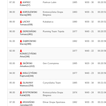
87.00
KAPIEC
Parkrun Lubin
1985
M30 - 30
00:20:5
Robert(57)
88.00
KAROLEWSKI
Krotoszyńska Grupa
1983
M30 - 31
00:20:5
Maciej(390)
Biegowa
89.00
ŁACNY
Kubabarca
1980
M30 - 32
00:20:5
Tomasz(438)
90.00
DERESIŃSKI
Running Team Topola
1977
M40 - 21
00:20:5
Tomasz(481)
91.00
DĄBROWSKI
1982
M30 - 33
00:20:5
Maciej(388)
92.00
1977
M40 - 22
00:20:5
KONIECZYŃSKI
Artur(194)
93.00
SKÓRSKI
Gen Czempiona
1995
M20 - 24
00:20:5
Arkadiusz(410)
94.00
KIEŁCZYŃSKI
1977
M40 - 23
00:20:5
Rajmund(164)
95.00
GLINIANY
Cytrynówka Team
1985
M30 - 34
00:21:0
Mateusz(354)
96.00
BYSTROWSKI
Krotoszyńska Grupa
1974
M40 - 24
00:21:0
Rafał(329)
Biegowa
97.00
KRASIŃSKI
Elmar Grupa Sportowa
1982
M30 - 35
00:21:0
Jarosław(10)