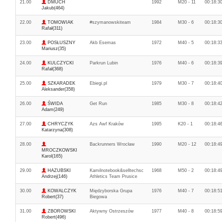
21.00
DMUCH
1992
M20 - 11
00:18:3
Jakub(464)
22.00
TOMOWIAK
#szymanowskiteam
1984
M30 - 6
00:18:3
Rafał(311)
23.00
POSŁUSZNY
Akb Esemas
1972
M40 - 5
00:18:3
Mariusz(35)
24.00
KULCZYCKI
Parkrun Lubin
1976
M40 - 6
00:18:3
Rafał(368)
25.00
SZKARADEK
Ebiegi.pl
1979
M30 - 7
00:18:4
Aleksander(358)
26.00
ŚWIDA
Get Run
1985
M30 - 8
00:18:4
Adam(249)
27.00
CHRYCZYK
Azs Awf Kraków
1995
K20 - 1
00:18:4
Katarzyna(308)
28.00
Backrunners Wrocław
1990
M20 - 12
00:18:4
MROCZKOWSKI
Karol(165)
29.00
HAZUBSKI
Kamilnotebook&selltechsc
1968
M50 - 2
00:18:4
Andrzej(146)
Athletics Team Prusice
30.00
KOWALCZYK
Międzyborska Grupa
1976
M40 - 7
00:18:5
Robert(37)
Biegowa
31.00
ZBOROWSKI
Aktywny Ostrzeszów
1977
M40 - 8
00:18:5
Robert(496)