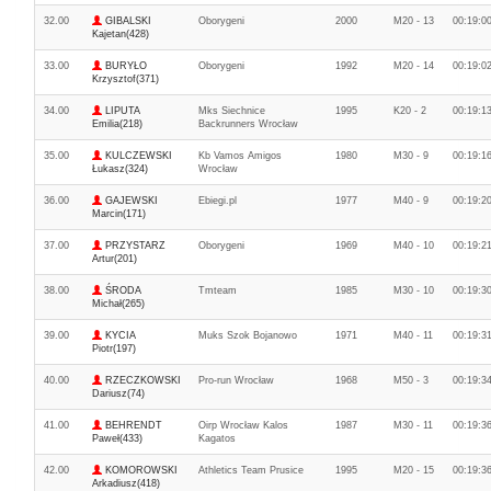
32.00
GIBALSKI
Oborygeni
2000
M20 - 13
00:19:0
Kajetan(428)
33.00
BURYŁO
Oborygeni
1992
M20 - 14
00:19:0
Krzysztof(371)
34.00
LIPUTA
Mks Siechnice
1995
K20 - 2
00:19:1
Emilia(218)
Backrunners Wrocław
35.00
KULCZEWSKI
Kb Vamos Amigos
1980
M30 - 9
00:19:1
Łukasz(324)
Wrocław
36.00
GAJEWSKI
Ebiegi.pl
1977
M40 - 9
00:19:2
Marcin(171)
37.00
PRZYSTARZ
Oborygeni
1969
M40 - 10
00:19:2
Artur(201)
38.00
ŚRODA
Tmteam
1985
M30 - 10
00:19:3
Michał(265)
39.00
KYCIA
Muks Szok Bojanowo
1971
M40 - 11
00:19:3
Piotr(197)
40.00
RZECZKOWSKI
Pro-run Wrocław
1968
M50 - 3
00:19:3
Dariusz(74)
41.00
BEHRENDT
Oirp Wrocław Kalos
1987
M30 - 11
00:19:3
Paweł(433)
Kagatos
42.00
KOMOROWSKI
Athletics Team Prusice
1995
M20 - 15
00:19:3
Arkadiusz(418)