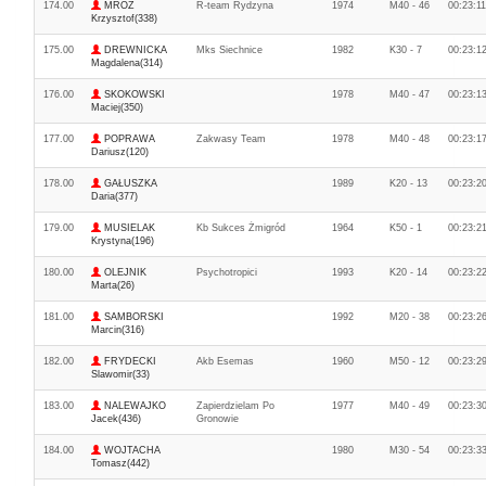
174.00
MRÓZ
R-team Rydzyna
1974
M40 - 46
00:23:11
Krzysztof(338)
175.00
DREWNICKA
Mks Siechnice
1982
K30 - 7
00:23:1
Magdalena(314)
176.00
SKOKOWSKI
1978
M40 - 47
00:23:1
Maciej(350)
177.00
POPRAWA
Zakwasy Team
1978
M40 - 48
00:23:1
Dariusz(120)
178.00
GAŁUSZKA
1989
K20 - 13
00:23:2
Daria(377)
179.00
MUSIELAK
Kb Sukces Żmigród
1964
K50 - 1
00:23:2
Krystyna(196)
180.00
OLEJNIK
Psychotropici
1993
K20 - 14
00:23:2
Marta(26)
181.00
SAMBORSKI
1992
M20 - 38
00:23:2
Marcin(316)
182.00
FRYDECKI
Akb Esemas
1960
M50 - 12
00:23:2
Slawomir(33)
183.00
NALEWAJKO
Zapierdzielam Po
1977
M40 - 49
00:23:3
Jacek(436)
Gronowie
184.00
WOJTACHA
1980
M30 - 54
00:23:3
Tomasz(442)