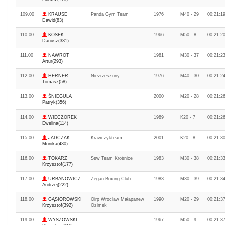
109.00
KRAUSE
Panda Gym Team
1976
M40 - 29
00:21:1
Dawid(83)
110.00
KOSEK
1966
M50 - 8
00:21:2
Dariusz(331)
111.00
NAWROT
1981
M30 - 37
00:21:2
Artur(293)
112.00
HERNER
Niezrzeszony
1976
M40 - 30
00:21:2
Tomasz(58)
113.00
ŚNIEGULA
2000
M20 - 28
00:21:2
Patryk(356)
114.00
WIECZOREK
1989
K20 - 7
00:21:2
Ewelina(114)
115.00
JADCZAK
Krawczykteam
2001
K20 - 8
00:21:3
Monika(430)
116.00
TOKARZ
Ssw Team Krośnice
1983
M30 - 38
00:21:3
Krzysztof(177)
117.00
URBANOWICZ
Zegan Boxing Club
1983
M30 - 39
00:21:3
Andrzej(222)
118.00
GĄSIOROWSKI
Oirp Wrocław Małapanew
1990
M20 - 29
00:21:3
Krzysztof(392)
Ozimek
119.00
WYSZOWSKI
1967
M50 - 9
00:21:3