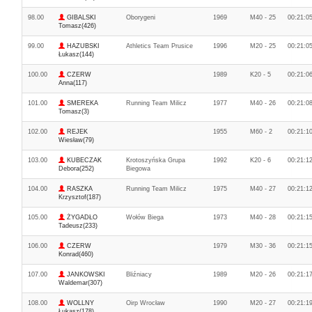
98.00
GIBALSKI
Oborygeni
1969
M40 - 25
00:21:0
Tomasz(426)
99.00
HAZUBSKI
Athletics Team Prusice
1996
M20 - 25
00:21:0
Łukasz(144)
100.00
CZERW
1989
K20 - 5
00:21:0
Anna(117)
101.00
SMEREKA
Running Team Milicz
1977
M40 - 26
00:21:0
Tomasz(3)
102.00
REJEK
1955
M60 - 2
00:21:1
Wiesław(79)
103.00
KUBECZAK
Krotoszyńska Grupa
1992
K20 - 6
00:21:1
Debora(252)
Biegowa
104.00
RASZKA
Running Team Milicz
1975
M40 - 27
00:21:1
Krzysztof(187)
105.00
ŻYGADŁO
Wołów Biega
1973
M40 - 28
00:21:1
Tadeusz(233)
106.00
CZERW
1979
M30 - 36
00:21:1
Konrad(460)
107.00
JANKOWSKI
Bliźniacy
1989
M20 - 26
00:21:1
Waldemar(307)
108.00
WOLLNY
Oirp Wrocław
1990
M20 - 27
00:21:1
Łukasz(178)