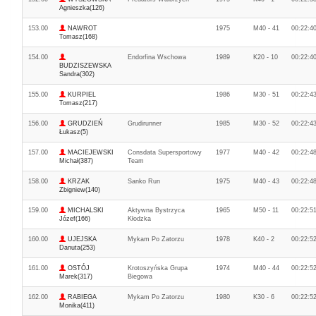
Agnieszka(126)
153.00
NAWROT
1975
M40 - 41
00:22:4
Tomasz(168)
154.00
Endorfina Wschowa
1989
K20 - 10
00:22:4
BUDZISZEWSKA
Sandra(302)
155.00
KURPIEL
1986
M30 - 51
00:22:4
Tomasz(217)
156.00
GRUDZIEŃ
Grudirunner
1985
M30 - 52
00:22:4
Łukasz(5)
157.00
MACIEJEWSKI
Consdata Supersportowy
1977
M40 - 42
00:22:4
Michał(387)
Team
158.00
KRZAK
Sanko Run
1975
M40 - 43
00:22:4
Zbigniew(140)
159.00
MICHALSKI
Aktywna Bystrzyca
1965
M50 - 11
00:22:5
Józef(166)
Kłodzka
160.00
UJEJSKA
Mykam Po Zatorzu
1978
K40 - 2
00:22:5
Danuta(253)
161.00
OSTÓJ
Krotoszyńska Grupa
1974
M40 - 44
00:22:5
Marek(317)
Biegowa
162.00
RABIEGA
Mykam Po Zatorzu
1980
K30 - 6
00:22:5
Monika(411)