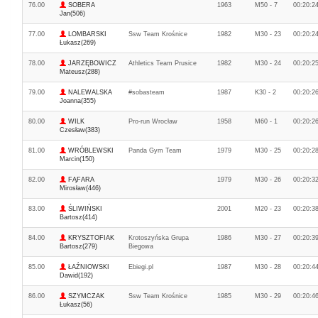
76.00
SOBERA
1963
M50 - 7
00:20:2
Jan(506)
77.00
LOMBARSKI
Ssw Team Krośnice
1982
M30 - 23
00:20:2
Łukasz(269)
78.00
JARZĘBOWICZ
Athletics Team Prusice
1982
M30 - 24
00:20:2
Mateusz(288)
79.00
NALEWALSKA
#sobasteam
1987
K30 - 2
00:20:2
Joanna(355)
80.00
WILK
Pro-run Wrocław
1958
M60 - 1
00:20:2
Czesław(383)
81.00
WRÓBLEWSKI
Panda Gym Team
1979
M30 - 25
00:20:2
Marcin(150)
82.00
FĄFARA
1979
M30 - 26
00:20:3
Mirosław(446)
83.00
ŚLIWIŃSKI
2001
M20 - 23
00:20:3
Bartosz(414)
84.00
KRYSZTOFIAK
Krotoszyńska Grupa
1986
M30 - 27
00:20:3
Bartosz(279)
Biegowa
85.00
ŁAŹNIOWSKI
Ebiegi.pl
1987
M30 - 28
00:20:4
Dawid(192)
86.00
SZYMCZAK
Ssw Team Krośnice
1985
M30 - 29
00:20:4
Łukasz(56)