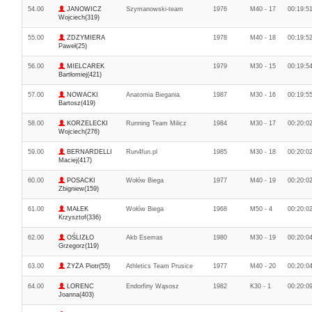
54.00
JANOWICZ
Szymanowski-team
1976
M40 - 17
00:19:5
Wojciech(319)
55.00
ZDZYMIERA
1978
M40 - 18
00:19:5
Paweł(25)
56.00
MIELCAREK
1979
M30 - 15
00:19:5
Bartłomiej(421)
57.00
NOWACKI
Anatomia Biegania
1987
M30 - 16
00:19:5
Bartosz(419)
58.00
KORZELECKI
Running Team Milicz
1984
M30 - 17
00:20:0
Wojciech(276)
59.00
BERNARDELLI
Run4fun.pl
1985
M30 - 18
00:20:0
Maciej(417)
60.00
POSACKI
Wołów Biega
1977
M40 - 19
00:20:0
Zbigniew(159)
61.00
MAŁEK
Wołów Biega
1968
M50 - 4
00:20:0
Krzysztof(336)
62.00
OŚLIZŁO
Akb Esemas
1980
M30 - 19
00:20:0
Grzegorz(119)
63.00
ŻYŻA Piotr(55)
Athletics Team Prusice
1977
M40 - 20
00:20:0
64.00
LORENC
Endorfiny Wąsosz
1982
K30 - 1
00:20:0
Joanna(403)