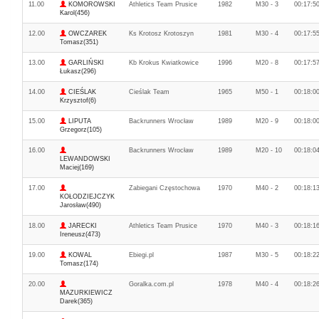
11.00
KOMOROWSKI
Athletics Team Prusice
1982
M30 - 3
00:17:5
Karol(456)
12.00
OWCZAREK
Ks Krotosz Krotoszyn
1981
M30 - 4
00:17:5
Tomasz(351)
13.00
GARLIŃSKI
Kb Krokus Kwiatkowice
1996
M20 - 8
00:17:5
Łukasz(296)
14.00
CIEŚLAK
Cieślak Team
1965
M50 - 1
00:18:0
Krzysztof(6)
15.00
LIPUTA
Backrunners Wrocław
1989
M20 - 9
00:18:0
Grzegorz(105)
16.00
Backrunners Wrocław
1989
M20 - 10
00:18:0
LEWANDOWSKI
Maciej(169)
17.00
Zabiegani Częstochowa
1970
M40 - 2
00:18:1
KOŁODZIEJCZYK
Jarosław(490)
18.00
JARECKI
Athletics Team Prusice
1970
M40 - 3
00:18:1
Ireneusz(473)
19.00
KOWAL
Ebiegi.pl
1987
M30 - 5
00:18:2
Tomasz(174)
20.00
Goralka.com.pl
1978
M40 - 4
00:18:2
MAZURKIEWICZ
Darek(365)