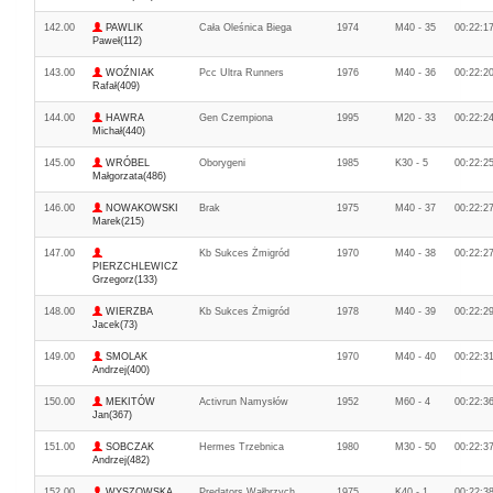
142.00
PAWLIK
Cała Oleśnica Biega
1974
M40 - 35
00:22:1
Paweł(112)
143.00
WOŹNIAK
Pcc Ultra Runners
1976
M40 - 36
00:22:2
Rafał(409)
144.00
HAWRA
Gen Czempiona
1995
M20 - 33
00:22:2
Michał(440)
145.00
WRÓBEL
Oborygeni
1985
K30 - 5
00:22:2
Małgorzata(486)
146.00
NOWAKOWSKI
Brak
1975
M40 - 37
00:22:2
Marek(215)
147.00
Kb Sukces Żmigród
1970
M40 - 38
00:22:2
PIERZCHLEWICZ
Grzegorz(133)
148.00
WIERZBA
Kb Sukces Żmigród
1978
M40 - 39
00:22:2
Jacek(73)
149.00
SMOLAK
1970
M40 - 40
00:22:3
Andrzej(400)
150.00
MEKITÓW
Activrun Namysłów
1952
M60 - 4
00:22:3
Jan(367)
151.00
SOBCZAK
Hermes Trzebnica
1980
M30 - 50
00:22:3
Andrzej(482)
152.00
WYSZOWSKA
Predators Wałbrzych
1975
K40 - 1
00:22:3